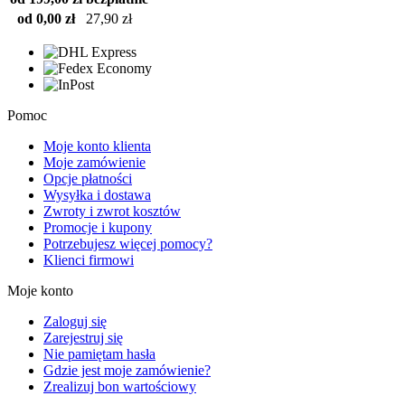
od 0,00 zł
27,90 zł
Pomoc
Moje konto klienta
Moje zamówienie
Opcje płatności
Wysyłka i dostawa
Zwroty i zwrot kosztów
Promocje i kupony
Potrzebujesz więcej pomocy?
Klienci firmowi
Moje konto
Zaloguj się
Zarejestruj się
Nie pamiętam hasła
Gdzie jest moje zamówienie?
Zrealizuj bon wartościowy