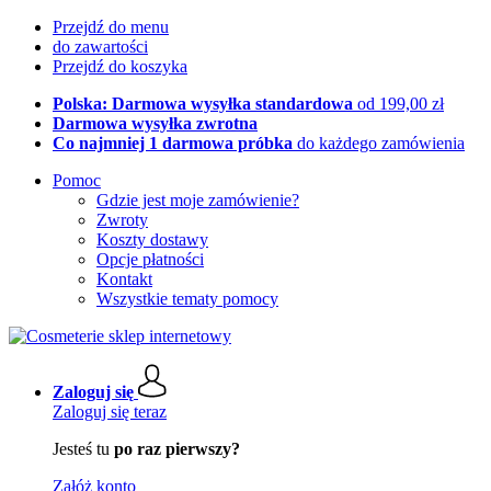
Przejdź do menu
do zawartości
Przejdź do koszyka
Polska: Darmowa wysyłka standardowa
od 199,00 zł
Darmowa wysyłka zwrotna
Co najmniej 1 darmowa próbka
do każdego zamówienia
Pomoc
Gdzie jest moje zamówienie?
Zwroty
Koszty dostawy
Opcje płatności
Kontakt
Wszystkie tematy pomocy
Zaloguj się
Zaloguj się teraz
Jesteś tu
po raz pierwszy?
Załóż konto