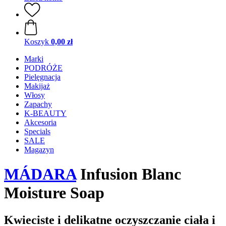
Koszyk
0,00 zł
Marki
PODRÓŻE
Pielęgnacja
Makijaż
Włosy
Zapachy
K-BEAUTY
Akcesoria
Specials
SALE
Magazyn
MÁDARA
Infusion Blanc
Moisture Soap
Kwieciste i delikatne oczyszczanie ciała i