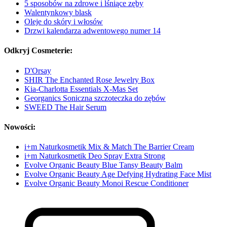
5 sposobów na zdrowe i lśniące zęby
Walentynkowy blask
Oleje do skóry i włosów
Drzwi kalendarza adwentowego numer 14
Odkryj Cosmeterie:
D'Orsay
SHIR The Enchanted Rose Jewelry Box
Kia-Charlotta Essentials X-Mas Set
Georganics Soniczna szczoteczka do zębów
SWEED The Hair Serum
Nowości:
i+m Naturkosmetik Mix & Match The Barrier Cream
i+m Naturkosmetik Deo Spray Extra Strong
Evolve Organic Beauty Blue Tansy Beauty Balm
Evolve Organic Beauty Age Defying Hydrating Face Mist
Evolve Organic Beauty Monoi Rescue Conditioner