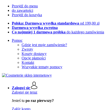
Przejdź do menu
do zawartości
Przejdź do koszyka
Polska: Darmowa wysyłka standardowa
od 199,00 zł
Darmowa wysyłka zwrotna
Co najmniej 1 darmowa próbka
do każdego zamówienia
Pomoc
Gdzie jest moje zamówienie?
Zwroty
Koszty dostawy
Opcje płatności
Kontakt
Wszystkie tematy pomocy
Zaloguj się
Zaloguj się teraz
Jesteś tu
po raz pierwszy?
Załóż konto