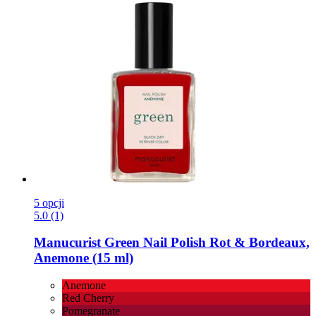
5 opcji
5.0 (1)
Manucurist
Green Nail Polish Rot & Bordeaux,
Anemone (15 ml)
Anemone
Red Cherry
Pomegranate