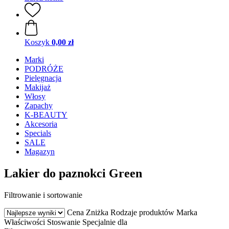
Koszyk
0,00 zł
Marki
PODRÓŻE
Pielęgnacja
Makijaż
Włosy
Zapachy
K-BEAUTY
Akcesoria
Specials
SALE
Magazyn
Lakier do paznokci Green
Filtrowanie i sortowanie
Cena
Zniżka
Rodzaje produktów
Marka
Właściwości
Stoswanie
Specjalnie dla