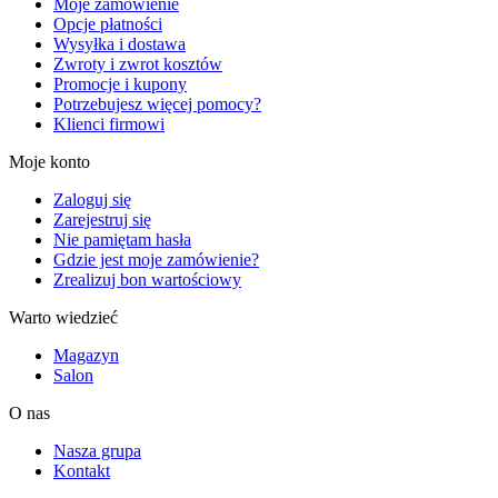
Moje zamówienie
Opcje płatności
Wysyłka i dostawa
Zwroty i zwrot kosztów
Promocje i kupony
Potrzebujesz więcej pomocy?
Klienci firmowi
Moje konto
Zaloguj się
Zarejestruj się
Nie pamiętam hasła
Gdzie jest moje zamówienie?
Zrealizuj bon wartościowy
Warto wiedzieć
Magazyn
Salon
O nas
Nasza grupa
Kontakt