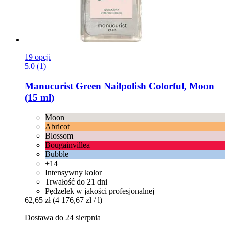
19 opcji
5.0 (1)
Manucurist
Green Nailpolish Colorful, Moon
(15 ml)
Moon
Abricot
Blossom
Bougainvillea
Bubble
+14
Intensywny kolor
Trwałość do 21 dni
Pędzelek w jakości profesjonalnej
62,65 zł
(4 176,67 zł / l)
Dostawa do 24 sierpnia