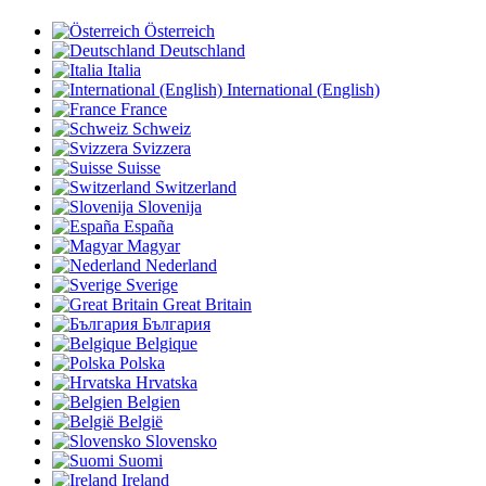
Österreich
Deutschland
Italia
International (English)
France
Schweiz
Svizzera
Suisse
Switzerland
Slovenija
España
Magyar
Nederland
Sverige
Great Britain
България
Belgique
Polska
Hrvatska
Belgien
België
Slovensko
Suomi
Ireland