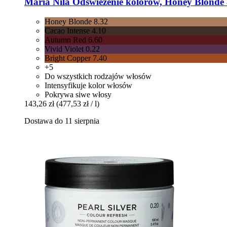
Maria Nila
Odświeżenie kolorów, Honey Blonde 
Honey Blonde 8.32
Cacao Intense 4.10
Autumn Red 6.60
Vivid Violet 0.22
Bright Copper 7.40
+5
Do wszystkich rodzajów włosów
Intensyfikuje kolor włosów
Pokrywa siwe włosy
143,26 zł
(477,53 zł / l)
Dostawa do 11 sierpnia