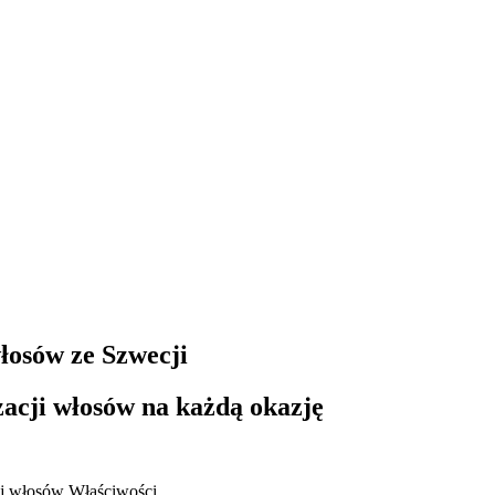
łosów ze Szwecji
zacji włosów na każdą okazję
j włosów
Właściwości