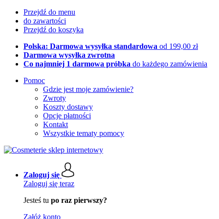
Przejdź do menu
do zawartości
Przejdź do koszyka
Polska: Darmowa wysyłka standardowa
od 199,00 zł
Darmowa wysyłka zwrotna
Co najmniej 1 darmowa próbka
do każdego zamówienia
Pomoc
Gdzie jest moje zamówienie?
Zwroty
Koszty dostawy
Opcje płatności
Kontakt
Wszystkie tematy pomocy
Zaloguj się
Zaloguj się teraz
Jesteś tu
po raz pierwszy?
Załóż konto