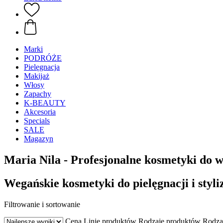
Marki
PODRÓŻE
Pielęgnacja
Makijaż
Włosy
Zapachy
K-BEAUTY
Akcesoria
Specials
SALE
Magazyn
Maria Nila - Profesjonalne kosmetyki do w
Wegańskie kosmetyki do pielęgnacji i styli
Filtrowanie i sortowanie
Cena
Linie produktów
Rodzaje produktów
Rodza