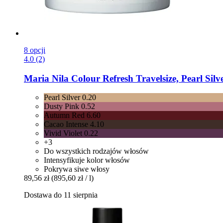
8 opcji
4.0 (2)
Maria Nila
Colour Refresh Travelsize, Pearl Silv
Pearl Silver 0.20
Dusty Pink 0.52
Autumn Red 6.60
Cacao Intense 4.10
Vivid Violet 0.22
+3
Do wszystkich rodzajów włosów
Intensyfikuje kolor włosów
Pokrywa siwe włosy
89,56 zł
(895,60 zł / l)
Dostawa do 11 sierpnia