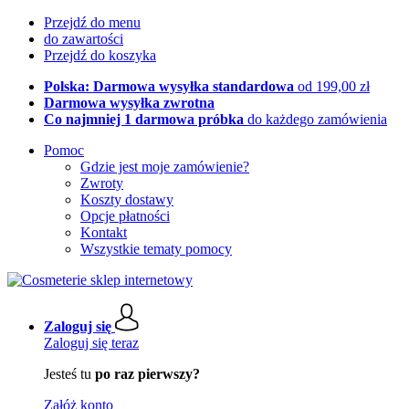
Przejdź do menu
do zawartości
Przejdź do koszyka
Polska: Darmowa wysyłka standardowa
od 199,00 zł
Darmowa wysyłka zwrotna
Co najmniej 1 darmowa próbka
do każdego zamówienia
Pomoc
Gdzie jest moje zamówienie?
Zwroty
Koszty dostawy
Opcje płatności
Kontakt
Wszystkie tematy pomocy
Zaloguj się
Zaloguj się teraz
Jesteś tu
po raz pierwszy?
Załóż konto