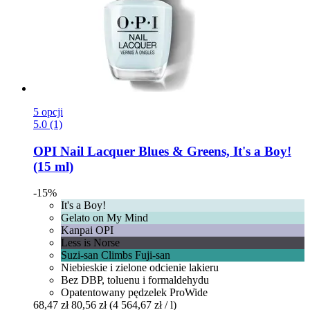
5 opcji
5.0 (1)
OPI
Nail Lacquer Blues & Greens, It's a Boy!
(15 ml)
-15%
It's a Boy!
Gelato on My Mind
Kanpai OPI
Less is Norse
Suzi-san Climbs Fuji-san
Niebieskie i zielone odcienie lakieru
Bez DBP, toluenu i formaldehydu
Opatentowany pędzelek ProWide
68,47 zł
80,56 zł
(4 564,67 zł / l)