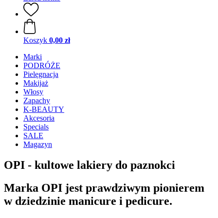
Koszyk
0,00 zł
Marki
PODRÓŻE
Pielęgnacja
Makijaż
Włosy
Zapachy
K-BEAUTY
Akcesoria
Specials
SALE
Magazyn
OPI - kultowe lakiery do paznokci
Marka OPI jest prawdziwym pionierem
w dziedzinie manicure i pedicure.