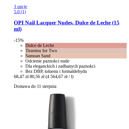
3 opcje
5.0 (1)
OPI
Nail Lacquer Nudes, Dulce de Leche (15
ml)
-15%
Dulce de Leche
Tiramisu for Two
Samoan Sand
Odcienie paznokci nude
Dla eleganckich i zadbanych paznokci
Bez DBP, toluenu i formaldehydu
68,47 zł
80,56 zł
(4 564,67 zł / l)
Dostawa do 11 sierpnia