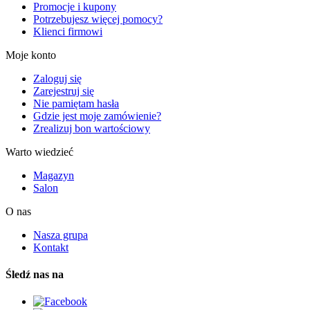
Promocje i kupony
Potrzebujesz więcej pomocy?
Klienci firmowi
Moje konto
Zaloguj się
Zarejestruj się
Nie pamiętam hasła
Gdzie jest moje zamówienie?
Zrealizuj bon wartościowy
Warto wiedzieć
Magazyn
Salon
O nas
Nasza grupa
Kontakt
Śledź nas na