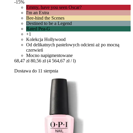
-15%
Emmy, have you seen Oscar?
I'm an Extra
Bee-hind the Scenes
Destined to be a Legend
Rated Pea-G
+1
Kolekcja Hollywood
Od delikatnych pastelowych odcieni aż po mocną
czerwień
Mocno napigmentowane
68,47 zł
80,56 zł
(4 564,67 zł / l)
Dostawa do 11 sierpnia