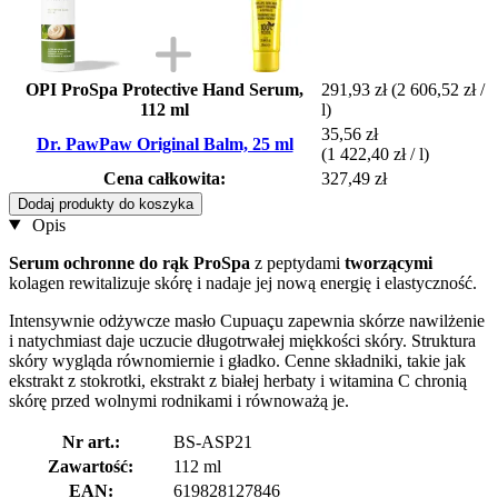
OPI ProSpa Protective Hand Serum,
291,93 zł
(2 606,52 zł /
112 ml
l)
35,56 zł
Dr. PawPaw Original Balm, 25 ml
(1 422,40 zł / l)
Cena całkowita:
327,49 zł
Dodaj produkty do koszyka
Opis
Serum ochronne do rąk ProSpa
z peptydami
tworzącymi
kolagen rewitalizuje skórę i nadaje jej nową energię i elastyczność.
Intensywnie odżywcze masło Cupuaçu zapewnia skórze nawilżenie
i natychmiast daje uczucie długotrwałej miękkości skóry. Struktura
skóry wygląda równomiernie i gładko. Cenne składniki, takie jak
ekstrakt z stokrotki, ekstrakt z białej herbaty i witamina C chronią
skórę przed wolnymi rodnikami i równoważą je.
Nr art.:
BS-ASP21
Zawartość:
112 ml
EAN:
619828127846