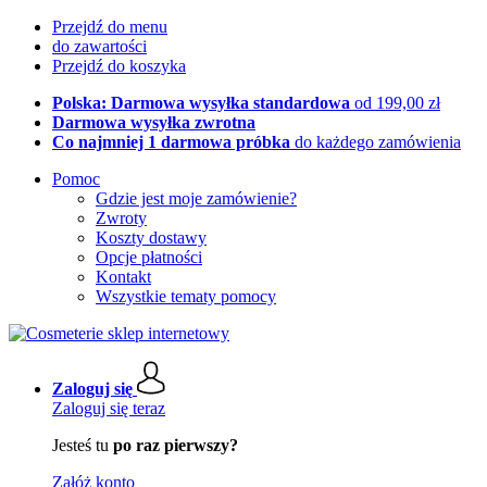
Przejdź do menu
do zawartości
Przejdź do koszyka
Polska: Darmowa wysyłka standardowa
od 199,00 zł
Darmowa wysyłka zwrotna
Co najmniej 1 darmowa próbka
do każdego zamówienia
Pomoc
Gdzie jest moje zamówienie?
Zwroty
Koszty dostawy
Opcje płatności
Kontakt
Wszystkie tematy pomocy
Zaloguj się
Zaloguj się teraz
Jesteś tu
po raz pierwszy?
Załóż konto