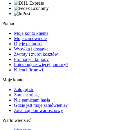
Pomoc
Moje konto klienta
Moje zamówienie
Opcje płatności
Wysyłka i dostawa
Zwroty i zwrot kosztów
Promocje i kupony
Potrzebujesz więcej pomocy?
Klienci firmowi
Moje konto
Zaloguj się
Zarejestruj się
Nie pamiętam hasła
Gdzie jest moje zamówienie?
Zrealizuj bon wartościowy
Warto wiedzieć