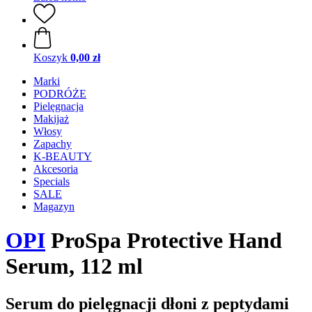
Koszyk
0,00 zł
Marki
PODRÓŻE
Pielęgnacja
Makijaż
Włosy
Zapachy
K-BEAUTY
Akcesoria
Specials
SALE
Magazyn
OPI
ProSpa Protective Hand
Serum, 112 ml
Serum do pielęgnacji dłoni z peptydami