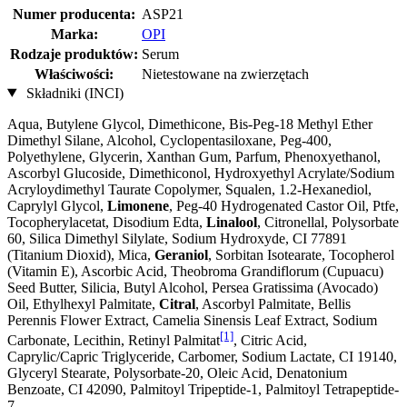
Numer producenta:
ASP21
Marka:
OPI
Rodzaje produktów:
Serum
Właściwości:
Nietestowane na zwierzętach
Składniki (INCI)
Aqua, Butylene Glycol, Dimethicone, Bis-Peg-18 Methyl Ether
Dimethyl Silane, Alcohol, Cyclopentasiloxane, Peg-400,
Polyethylene, Glycerin, Xanthan Gum, Parfum, Phenoxyethanol,
Ascorbyl Glucoside, Dimethiconol, Hydroxyethyl Acrylate/Sodium
Acryloydimethyl Taurate Copolymer, Squalen, 1.2-Hexanediol,
Caprylyl Glycol,
Limonene
, Peg-40 Hydrogenated Castor Oil, Ptfe,
Tocopherylacetat, Disodium Edta,
Linalool
, Citronellal, Polysorbate
60, Silica Dimethyl Silylate, Sodium Hydroxyde, CI 77891
(Titanium Dioxid), Mica,
Geraniol
, Sorbitan Isotearate, Tocopherol
(Vitamin E), Ascorbic Acid, Theobroma Grandiflorum (Cupuacu)
Seed Butter, Silicia, Butyl Alcohol, Persea Gratissima (Avocado)
Oil, Ethylhexyl Palmitate,
Citral
, Ascorbyl Palmitate, Bellis
Perennis Flower Extract, Camelia Sinensis Leaf Extract, Sodium
[1]
Carbonate, Lecithin, Retinyl Palmitat
, Citric Acid,
Caprylic/Capric Triglyceride, Carbomer, Sodium Lactate, CI 19140,
Glyceryl Stearate, Polysorbate-20, Oleic Acid, Denatonium
Benzoate, CI 42090, Palmitoyl Tripeptide-1, Palmitoyl Tetrapeptide-
7