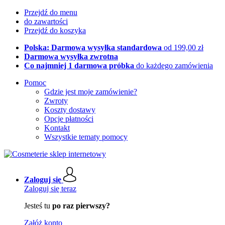
Przejdź do menu
do zawartości
Przejdź do koszyka
Polska: Darmowa wysyłka standardowa
od 199,00 zł
Darmowa wysyłka zwrotna
Co najmniej 1 darmowa próbka
do każdego zamówienia
Pomoc
Gdzie jest moje zamówienie?
Zwroty
Koszty dostawy
Opcje płatności
Kontakt
Wszystkie tematy pomocy
Zaloguj się
Zaloguj się teraz
Jesteś tu
po raz pierwszy?
Załóż konto