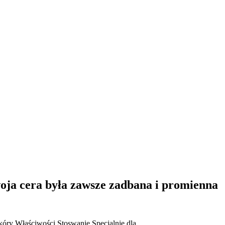
woja cera była zawsze zadbana i promienna
kóry
Właściwości
Stoswanie
Specjalnie dla