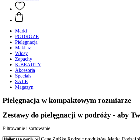
Marki
PODRÓŻE
Pielęgnacja
Makijaż
Włosy
Zapachy
K-BEAUTY
Akcesoria
Specials
SALE
Magazyn
Pielęgnacja w kompaktowym rozmiarze
Zestawy do pielęgnacji w podróży - aby T
Filtrowanie i sortowanie
Cena
Zniżka
Rodzaje produktów
Marka
Rodzaj s