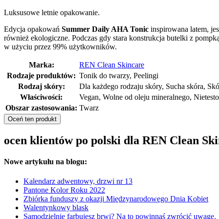
Luksusowe letnie opakowanie.
Edycja opakowań
Summer Daily AHA Tonic
inspirowana latem,
je
również ekologiczne. Podczas gdy stara konstrukcja butelki z pompką
w użyciu przez 99% użytkowników.
Marka:
REN Clean Skincare
Rodzaje produktów:
Tonik do twarzy, Peelingi
Rodzaj skóry:
Dla każdego rodzaju skóry, Sucha skóra, Skó
Właściwości:
Vegan, Wolne od oleju mineralnego, Nietest
Obszar zastosowania:
Twarz
Oceń ten produkt
ocen klientów po polski dla REN Clean S
Nowe artykułu na blogu:
Kalendarz adwentowy, drzwi nr 13
Pantone Kolor Roku 2022
Zbiórka funduszy z okazji Międzynarodowego Dnia Kobiet
Walentynkowy blask
Samodzielnie farbujesz brwi? Na to powinnaś zwrócić uwagę.