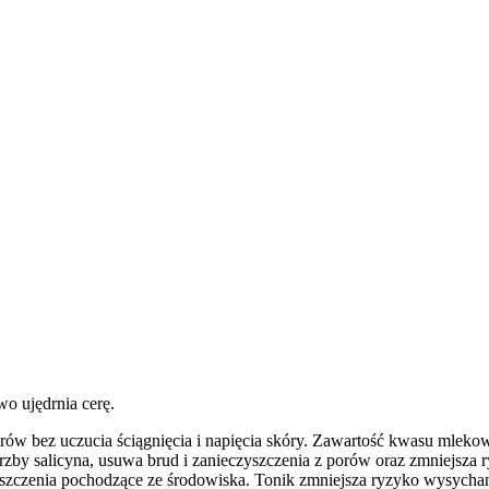
o ujędrnia cerę.
rów bez uczucia ściągnięcia i napięcia skóry. Zawartość kwasu mlek
zby salicyna, usuwa brud i zanieczyszczenia z porów oraz zmniejsza
yszczenia pochodzące ze środowiska. Tonik zmniejsza ryzyko wysychan