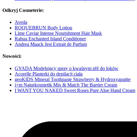
Odkryj Cosmeterie:
Aveda
ROQUEBRUN Body Lotion
Lime Caviar Intense Nourishment Hair Mask
Rahua Enchanted Island Conditioner
Andrea Maack Jest Extrait de Parfum
Nowości:
GYADA Modelujący spray o kwaśnym pH do loków
Acorelle Plasterki do depilacji ciała
geoKIDS Mineral Toothpaste Strawberry & Hydroxyapatite
i+m Naturkosmetik Mix & Match The Barrier Cream
I WANT YOU NAKED Sweet Roses Pure Aloe Hand Cream