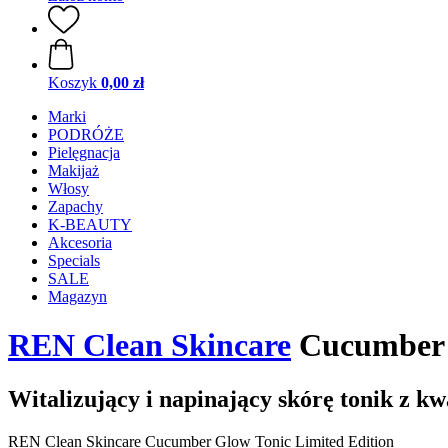
Koszyk
0,00 zł
Marki
PODRÓŻE
Pielęgnacja
Makijaż
Włosy
Zapachy
K-BEAUTY
Akcesoria
Specials
SALE
Magazyn
REN Clean Skincare
Cucumber G
Witalizujący i napinający skórę tonik z 
REN Clean Skincare Cucumber Glow Tonic Limited Edition