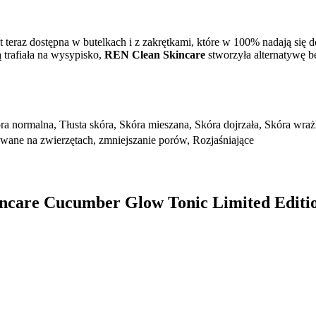
st teraz dostępna w butelkach i z zakrętkami, które w 100% nadają si
 trafiała na wysypisko,
REN Clean Skincare
stworzyła alternatywę b
ra normalna, Tłusta skóra, Skóra mieszana, Skóra dojrzała, Skóra wra
owane na zwierzętach, zmniejszanie porów, Rozjaśniające
kincare Cucumber Glow Tonic Limited Editi