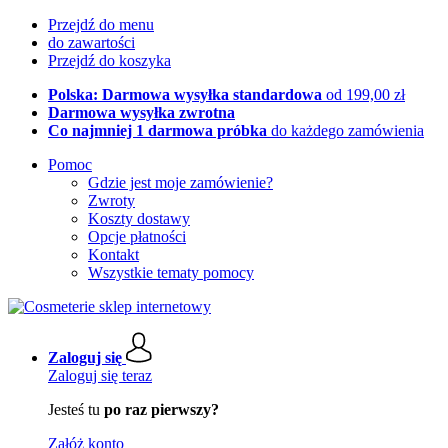
Przejdź do menu
do zawartości
Przejdź do koszyka
Polska: Darmowa wysyłka standardowa
od 199,00 zł
Darmowa wysyłka zwrotna
Co najmniej 1 darmowa próbka
do każdego zamówienia
Pomoc
Gdzie jest moje zamówienie?
Zwroty
Koszty dostawy
Opcje płatności
Kontakt
Wszystkie tematy pomocy
Zaloguj się
Zaloguj się teraz
Jesteś tu
po raz pierwszy?
Załóż konto