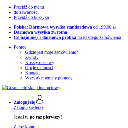
Przejdź do menu
do zawartości
Przejdź do koszyka
Polska: Darmowa wysyłka standardowa
od 199,00 zł
Darmowa wysyłka zwrotna
Co najmniej 1 darmowa próbka
do każdego zamówienia
Pomoc
Gdzie jest moje zamówienie?
Zwroty
Koszty dostawy
Opcje płatności
Kontakt
Wszystkie tematy pomocy
Zaloguj się
Zaloguj się teraz
Jesteś tu
po raz pierwszy?
Załóż konto