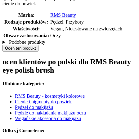
cienie do powiek.
Marka:
RMS Beauty
Rodzaje produktów:
Pędzel, Przybory
Właściwości:
Vegan, Nietestowane na zwierzętach
Obszar zastosowania:
Oczy
Podobne produkty
Oceń ten produkt
ocen klientów po polski dla RMS Beauty
eye polish brush
Ulubione kategorie:
RMS Beauty - kosmetyki kolorowe
Cienie i pigmenty do powiek
Pędzel do makijażu
Pędzle do nakładania makijażu oczu
Wegańskie akcesoria do makijażu
Odkryj Cosmeterie: