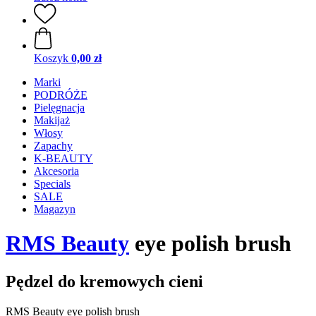
Koszyk
0,00 zł
Marki
PODRÓŻE
Pielęgnacja
Makijaż
Włosy
Zapachy
K-BEAUTY
Akcesoria
Specials
SALE
Magazyn
RMS Beauty
eye polish brush
Pędzel do kremowych cieni
RMS Beauty eye polish brush