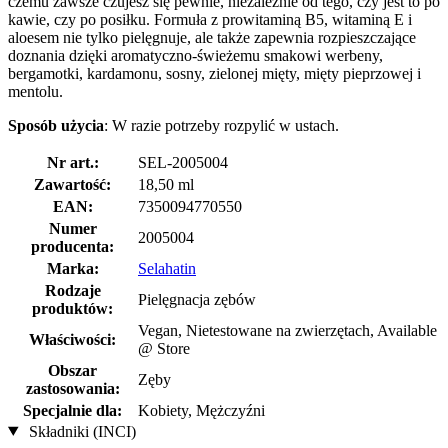
czemu zawsze czujesz się pewnie, niezależnie od tego, czy jest to po
kawie, czy po posiłku. Formuła z prowitaminą B5, witaminą E i
aloesem nie tylko pielęgnuje, ale także zapewnia rozpieszczające
doznania dzięki aromatyczno-świeżemu smakowi werbeny,
bergamotki, kardamonu, sosny, zielonej mięty, mięty pieprzowej i
mentolu.
Sposób użycia
: W razie potrzeby rozpylić w ustach.
Nr art.:
SEL-2005004
Zawartość:
18,50 ml
EAN:
7350094770550
Numer
2005004
producenta:
Marka:
Selahatin
Rodzaje
Pielęgnacja zębów
produktów:
Vegan, Nietestowane na zwierzętach, Available
Właściwości:
@ Store
Obszar
Zęby
zastosowania:
Specjalnie dla:
Kobiety, Mężczyźni
Składniki (INCI)