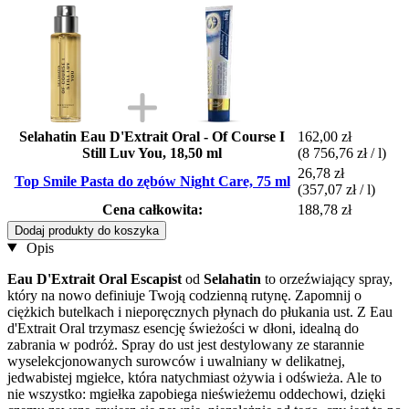
Selahatin Eau D'Extrait Oral - Of Course I
162,00 zł
Still Luv You, 18,50 ml
(8 756,76 zł / l)
26,78 zł
Top Smile Pasta do zębów Night Care, 75 ml
(357,07 zł / l)
Cena całkowita:
188,78 zł
Dodaj produkty do koszyka
Opis
Eau D'Extrait Oral Escapist
od
Selahatin
to orzeźwiający spray,
który na nowo definiuje Twoją codzienną rutynę. Zapomnij o
ciężkich butelkach i nieporęcznych płynach do płukania ust. Z Eau
d'Extrait Oral trzymasz esencję świeżości w dłoni, idealną do
zabrania w podróż. Spray do ust jest destylowany ze starannie
wyselekcjonowanych surowców i uwalniany w delikatnej,
jedwabistej mgiełce, która natychmiast ożywia i odświeża. Ale to
nie wszystko: mgiełka zapobiega nieświeżemu oddechowi, dzięki