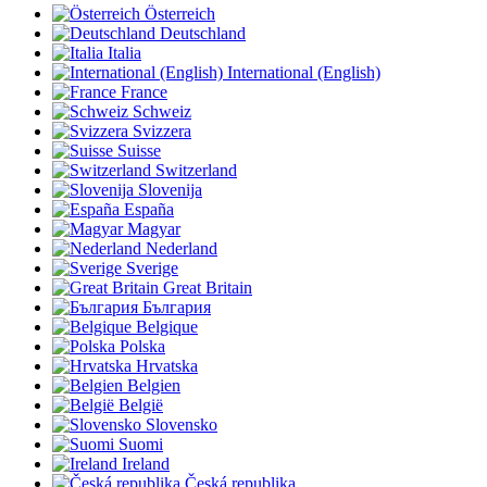
Österreich
Deutschland
Italia
International (English)
France
Schweiz
Svizzera
Suisse
Switzerland
Slovenija
España
Magyar
Nederland
Sverige
Great Britain
България
Belgique
Polska
Hrvatska
Belgien
België
Slovensko
Suomi
Ireland
Česká republika