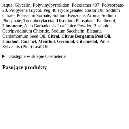
Aqua, Glycerin, Polyvinylpyrrolidon, Poloxamer 407, Polysorbate-
20, Propylene Glycol, Peg-40 Hydrogenated Castor Oil, Sodium
Citrate, Potassium Sorbate, Sodium Benzoate, Aroma, Sodium
Phosphate, Tocopherylacetat, Disodium Phosphate, Panthenol,
Limonene
, Aleo Barbadensis Leaf Juice Powder, Bisabolol,
Cetylpyridinium Chloride, Sodium Saccharin, Elettaria
Cardamomum Seed Oil,
Citral
,
Citrus Bergamia Peel Oil
,
Linalool
, Caramel,
Menthol
,
Geraniol
,
Citronellol
, Pinus
Sylvestris (Pine) Leaf Oil
Dostępne w sklepie Cosmeterie
Pasujące produkty