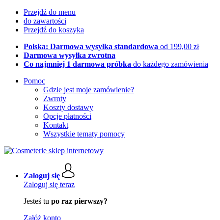
Przejdź do menu
do zawartości
Przejdź do koszyka
Polska: Darmowa wysyłka standardowa
od 199,00 zł
Darmowa wysyłka zwrotna
Co najmniej 1 darmowa próbka
do każdego zamówienia
Pomoc
Gdzie jest moje zamówienie?
Zwroty
Koszty dostawy
Opcje płatności
Kontakt
Wszystkie tematy pomocy
Zaloguj się
Zaloguj się teraz
Jesteś tu
po raz pierwszy?
Załóż konto