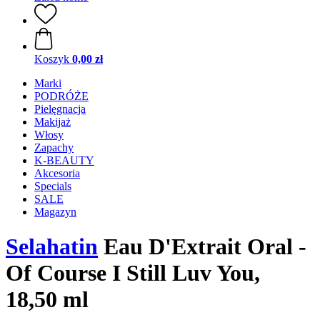
Koszyk
0,00 zł
Marki
PODRÓŻE
Pielęgnacja
Makijaż
Włosy
Zapachy
K-BEAUTY
Akcesoria
Specials
SALE
Magazyn
Selahatin
Eau D'Extrait Oral -
Of Course I Still Luv You,
18,50 ml