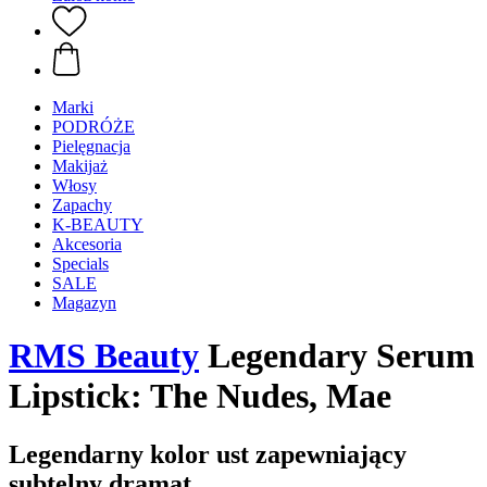
Marki
PODRÓŻE
Pielęgnacja
Makijaż
Włosy
Zapachy
K-BEAUTY
Akcesoria
Specials
SALE
Magazyn
RMS Beauty
Legendary Serum
Lipstick: The Nudes, Mae
Legendarny kolor ust zapewniający
subtelny dramat