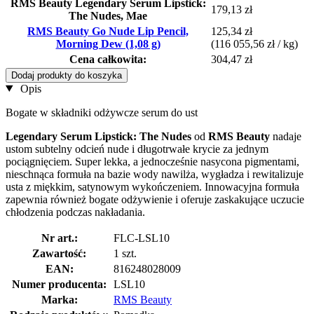
RMS Beauty Legendary Serum Lipstick:
179,13 zł
The Nudes, Mae
RMS Beauty Go Nude Lip Pencil,
125,34 zł
Morning Dew (1,08 g)
(116 055,56 zł / kg)
Cena całkowita:
304,47 zł
Dodaj produkty do koszyka
Opis
Bogate w składniki odżywcze serum do ust
Legendary Serum Lipstick: The Nudes
od
RMS Beauty
nadaje
ustom subtelny odcień nude i długotrwałe krycie za jednym
pociągnięciem. Super lekka, a jednocześnie nasycona pigmentami,
nieschnąca formuła na bazie wody nawilża, wygładza i rewitalizuje
usta z miękkim, satynowym wykończeniem. Innowacyjna formuła
zapewnia również bogate odżywienie i oferuje zaskakujące uczucie
chłodzenia podczas nakładania.
Nr art.:
FLC-LSL10
Zawartość:
1 szt.
EAN:
816248028009
Numer producenta:
LSL10
Marka:
RMS Beauty