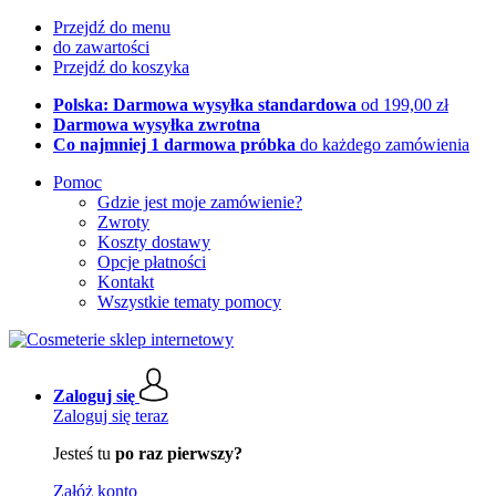
Przejdź do menu
do zawartości
Przejdź do koszyka
Polska: Darmowa wysyłka standardowa
od 199,00 zł
Darmowa wysyłka zwrotna
Co najmniej 1 darmowa próbka
do każdego zamówienia
Pomoc
Gdzie jest moje zamówienie?
Zwroty
Koszty dostawy
Opcje płatności
Kontakt
Wszystkie tematy pomocy
Zaloguj się
Zaloguj się teraz
Jesteś tu
po raz pierwszy?
Załóż konto