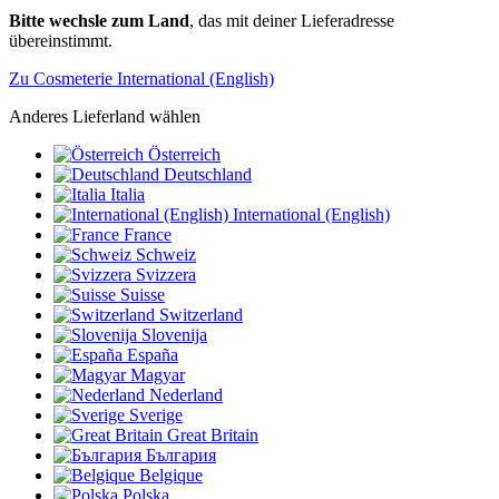
Bitte wechsle zum Land
, das mit deiner Lieferadresse
übereinstimmt.
Zu Cosmeterie International (English)
Anderes Lieferland wählen
Österreich
Deutschland
Italia
International (English)
France
Schweiz
Svizzera
Suisse
Switzerland
Slovenija
España
Magyar
Nederland
Sverige
Great Britain
България
Belgique
Polska