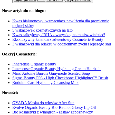
Nowe artykułu na blogu:
Kwas hialuronowy: wzmacniacz nawilżenia dla promiennie
pięknej skóry
5 wskazówek kosmetycznych na lato
Kwas salicylowy / BHA - wszystko, co musisz wiedzieć!
Ekskluzywny kalendarz adwentowy Cosmeterie Beauty
3 wskazówki dla relaksu w codziennym życiu i lepszego snu
Odkryj Cosmeterie:
Innersense Organic Beauty
Innersense Organic Beauty Hydrating Cream Hairbath
Marc-Antoine Barrois Ganymede Scented Soap
Sigma Beauty F03 - High Cheekbone Highlighter™ Brush
Rudolph Care Hydrating Cleansing Milk
Nowości:
GYADA Maska do włosów After Sun
Evolve Organic Beauty Bio-Retinol Glossy Lip Oil
Bio kosmetyki z winogron - zestaw zapoznawczy