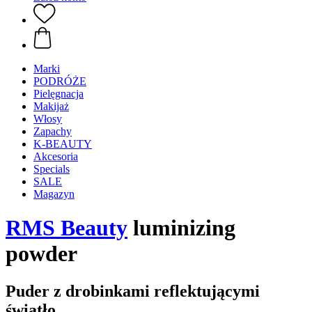
Marki
PODRÓŻE
Pielęgnacja
Makijaż
Włosy
Zapachy
K-BEAUTY
Akcesoria
Specials
SALE
Magazyn
RMS Beauty
luminizing
powder
Puder z drobinkami reflektującymi
światło