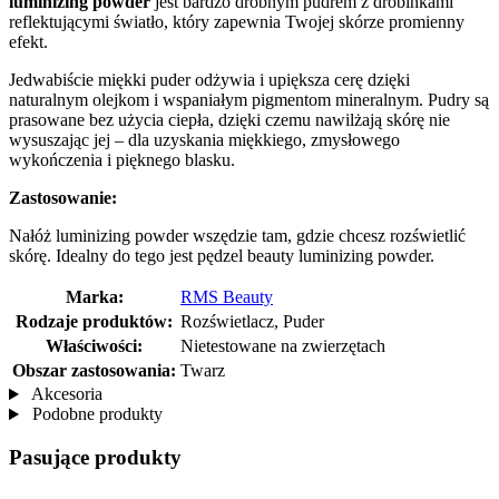
luminizing powder
jest bardzo drobnym pudrem z drobinkami
reflektującymi światło, który zapewnia Twojej skórze promienny
efekt.
Jedwabiście miękki puder odżywia i upiększa cerę dzięki
naturalnym olejkom i wspaniałym pigmentom mineralnym. Pudry są
prasowane bez użycia ciepła, dzięki czemu nawilżają skórę nie
wysuszając jej – dla uzyskania miękkiego, zmysłowego
wykończenia i pięknego blasku.
Zastosowanie:
Nałóż luminizing powder wszędzie tam, gdzie chcesz rozświetlić
skórę. Idealny do tego jest pędzel beauty luminizing powder.
Marka:
RMS Beauty
Rodzaje produktów:
Rozświetlacz, Puder
Właściwości:
Nietestowane na zwierzętach
Obszar zastosowania:
Twarz
Akcesoria
Podobne produkty
Pasujące produkty