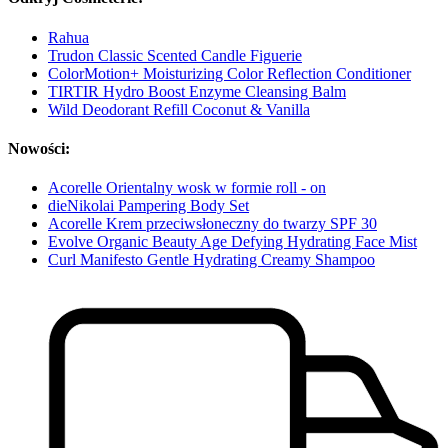
Rahua
Trudon Classic Scented Candle Figuerie
ColorMotion+ Moisturizing Color Reflection Conditioner
TIRTIR Hydro Boost Enzyme Cleansing Balm
Wild Deodorant Refill Coconut & Vanilla
Nowości:
Acorelle Orientalny wosk w formie roll - on
dieNikolai Pampering Body Set
Acorelle Krem przeciwsłoneczny do twarzy SPF 30
Evolve Organic Beauty Age Defying Hydrating Face Mist
Curl Manifesto Gentle Hydrating Creamy Shampoo