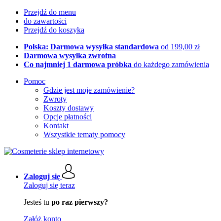
Przejdź do menu
do zawartości
Przejdź do koszyka
Polska: Darmowa wysyłka standardowa
od 199,00 zł
Darmowa wysyłka zwrotna
Co najmniej 1 darmowa próbka
do każdego zamówienia
Pomoc
Gdzie jest moje zamówienie?
Zwroty
Koszty dostawy
Opcje płatności
Kontakt
Wszystkie tematy pomocy
Zaloguj się
Zaloguj się teraz
Jesteś tu
po raz pierwszy?
Załóż konto