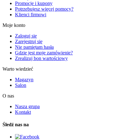
Promocje i kupony
Potrzebujesz więcej pomocy?
Klienci firmowi
Moje konto
Zaloguj się
Zarejestruj się
Nie pamiętam hasła
Gdzie jest moje zamówienie?
Zrealizuj bon wartościowy
Warto wiedzieć
Magazyn
Salon
O nas
Nasza grupa
Kontakt
Śledź nas na