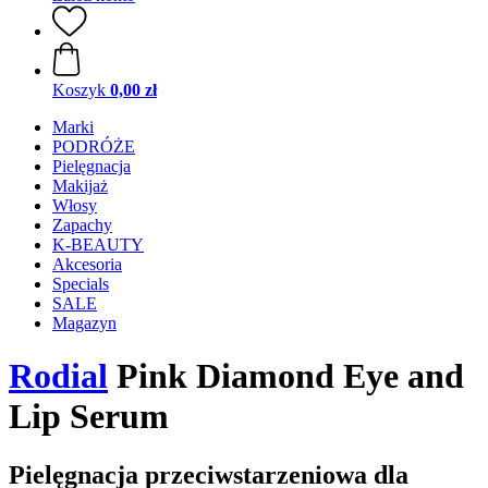
Koszyk
0,00 zł
Marki
PODRÓŻE
Pielęgnacja
Makijaż
Włosy
Zapachy
K-BEAUTY
Akcesoria
Specials
SALE
Magazyn
Rodial
Pink Diamond Eye and
Lip Serum
Pielęgnacja przeciwstarzeniowa dla