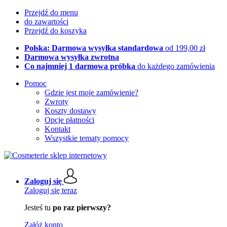
Przejdź do menu
do zawartości
Przejdź do koszyka
Polska: Darmowa wysyłka standardowa
od 199,00 zł
Darmowa wysyłka zwrotna
Co najmniej 1 darmowa próbka
do każdego zamówienia
Pomoc
Gdzie jest moje zamówienie?
Zwroty
Koszty dostawy
Opcje płatności
Kontakt
Wszystkie tematy pomocy
Zaloguj się
Zaloguj się teraz
Jesteś tu
po raz pierwszy?
Załóż konto