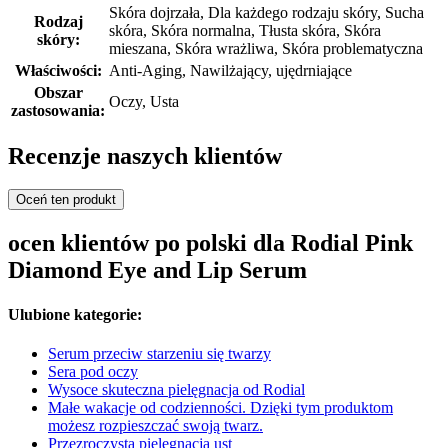
Skóra dojrzała, Dla każdego rodzaju skóry, Sucha
Rodzaj
skóra, Skóra normalna, Tłusta skóra, Skóra
skóry:
mieszana, Skóra wrażliwa, Skóra problematyczna
Właściwości:
Anti-Aging, Nawilżający, ujędrniające
Obszar
Oczy, Usta
zastosowania:
Recenzje naszych klientów
Oceń ten produkt
ocen klientów po polski dla Rodial Pink
Diamond Eye and Lip Serum
Ulubione kategorie:
Serum przeciw starzeniu się twarzy
Sera pod oczy
Wysoce skuteczna pielęgnacja od Rodial
Małe wakacje od codzienności. Dzięki tym produktom
możesz rozpieszczać swoją twarz.
Przezroczysta pielęgnacja ust