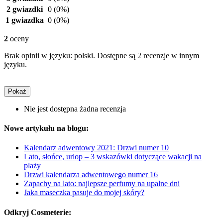
2 gwiazdki
0
(0%)
1 gwiazdka
0
(0%)
2
oceny
Brak opinii w języku: polski. Dostępne są 2 recenzje w innym
języku.
Pokaż
Nie jest dostępna żadna recenzja
Nowe artykułu na blogu:
Kalendarz adwentowy 2021: Drzwi numer 10
Lato, słońce, urlop – 3 wskazówki dotyczące wakacji na
plaży
Drzwi kalendarza adwentowego numer 16
Zapachy na lato: najlepsze perfumy na upalne dni
Jaka maseczka pasuje do mojej skóry?
Odkryj Cosmeterie: