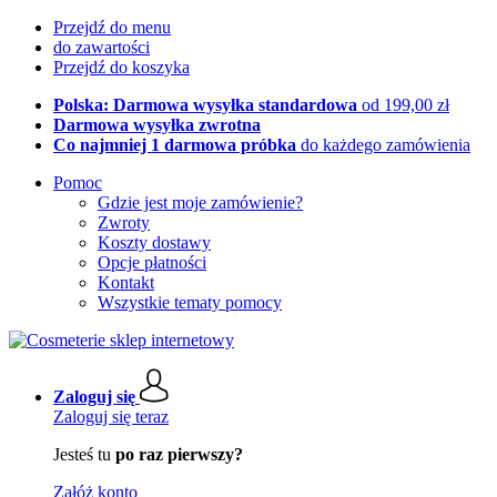
Przejdź do menu
do zawartości
Przejdź do koszyka
Polska: Darmowa wysyłka standardowa
od 199,00 zł
Darmowa wysyłka zwrotna
Co najmniej 1 darmowa próbka
do każdego zamówienia
Pomoc
Gdzie jest moje zamówienie?
Zwroty
Koszty dostawy
Opcje płatności
Kontakt
Wszystkie tematy pomocy
Zaloguj się
Zaloguj się teraz
Jesteś tu
po raz pierwszy?
Załóż konto