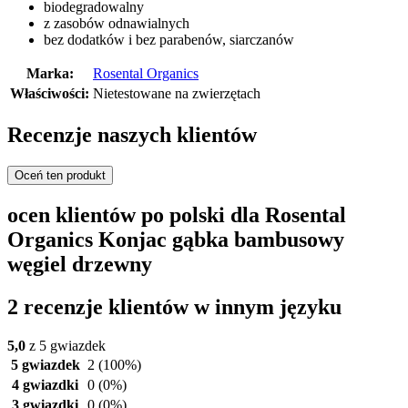
biodegradowalny
z zasobów odnawialnych
bez dodatków i bez parabenów, siarczanów
Marka:
Rosental Organics
Właściwości:
Nietestowane na zwierzętach
Recenzje naszych klientów
Oceń ten produkt
ocen klientów po polski dla Rosental
Organics Konjac gąbka bambusowy
węgiel drzewny
2 recenzje klientów w innym języku
5,0
z 5 gwiazdek
5 gwiazdek
2
(100%)
4 gwiazdki
0
(0%)
3 gwiazdki
0
(0%)