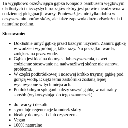
Ta wyjątkowo orzeźwiająca gąbka Konjac z bambusem węglowym
dla tłustych i nieczystych rodzajów skóry jest prawie nieodzowna w
codziennej pielęgnacji twarzy. Ponieważ jest nie tylko dobra w
oczyszczaniu porów skóry, ale także zapewnia dużo odświeżenia i
naturalnz peeling.
Stosowanie:
Dokładnie umyć gąbkę przed każdym użyciem. Zanurz gąbkę
w wodzie i wypróbuj ją kilka razy. Na początku twarda,
zmiękczana przez wodę.
Gąbka jest idealna do mycia lub czyszczenia, nawet
codzienne stosowanie na nadwrażliwej skórze nie stanowi
problemu.
W części podbródkowej i nosowej krótko trzymaj gąbkę pod
gorącą wodą. Dzięki temu zaskórniki zostaną lepiej
wychwycone w tych miejscach.
Po dokładnym spługani należy suszyć gąbkę w naturalny
sposób (wykorzystując do tego sznureczek)
do twarzy i dekoltu
stymuluje regenerację komórek skóry
idealny do mycia i / lub czyszczenia
Vegan
100% naturalne