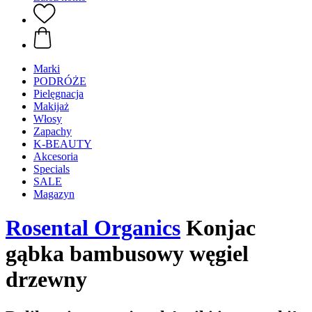
Marki
PODRÓŻE
Pielęgnacja
Makijaż
Włosy
Zapachy
K-BEAUTY
Akcesoria
Specials
SALE
Magazyn
Rosental Organics
Konjac
gąbka bambusowy węgiel
drzewny