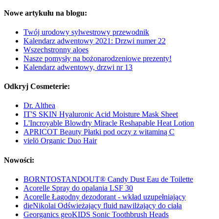
Nowe artykułu na blogu:
Twój urodowy sylwestrowy przewodnik
Kalendarz adwentowy 2021: Drzwi numer 22
Wszechstronny aloes
Nasze pomysły na bożonarodzeniowe prezenty!
Kalendarz adwentowy, drzwi nr 13
Odkryj Cosmeterie:
Dr. Althea
IT'S SKIN Hyaluronic Acid Moisture Mask Sheet
L'Incroyable Blowdry Miracle Reshapable Heat Lotion
APRICOT Beauty Płatki pod oczy z witaminą C
vielö Organic Duo Hair
Nowości:
BORNTOSTANDOUT® Candy Dust Eau de Toilette
Acorelle Spray do opalania LSF 30
Acorelle Łagodny dezodorant - wkład uzupełniający
dieNikolai Odświeżający fluid nawilżający do ciała
Georganics geoKIDS Sonic Toothbrush Heads