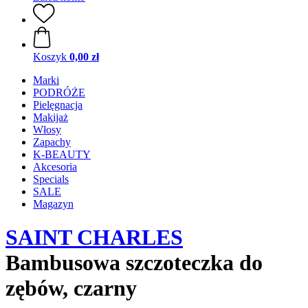
Koszyk
0,00 zł
Marki
PODRÓŻE
Pielęgnacja
Makijaż
Włosy
Zapachy
K-BEAUTY
Akcesoria
Specials
SALE
Magazyn
SAINT CHARLES
Bambusowa szczoteczka do
zębów, czarny