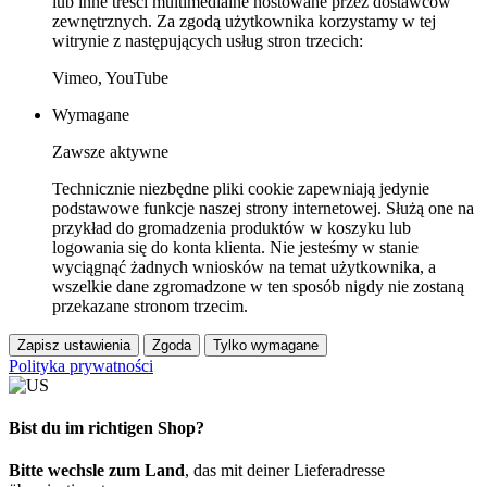
lub inne treści multimedialne hostowane przez dostawców
zewnętrznych. Za zgodą użytkownika korzystamy w tej
witrynie z następujących usług stron trzecich:
Vimeo, YouTube
Wymagane
Zawsze aktywne
Technicznie niezbędne pliki cookie zapewniają jedynie
podstawowe funkcje naszej strony internetowej. Służą one na
przykład do gromadzenia produktów w koszyku lub
logowania się do konta klienta. Nie jesteśmy w stanie
wyciągnąć żadnych wniosków na temat użytkownika, a
wszelkie dane zgromadzone w ten sposób nigdy nie zostaną
przekazane stronom trzecim.
Zapisz ustawienia
Zgoda
Tylko wymagane
Polityka prywatności
Bist du im richtigen Shop?
Bitte wechsle zum Land
, das mit deiner Lieferadresse