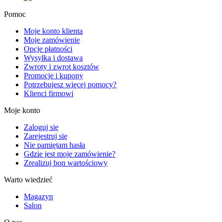
Pomoc
Moje konto klienta
Moje zamówienie
Opcje płatności
Wysyłka i dostawa
Zwroty i zwrot kosztów
Promocje i kupony
Potrzebujesz więcej pomocy?
Klienci firmowi
Moje konto
Zaloguj się
Zarejestruj się
Nie pamiętam hasła
Gdzie jest moje zamówienie?
Zrealizuj bon wartościowy
Warto wiedzieć
Magazyn
Salon