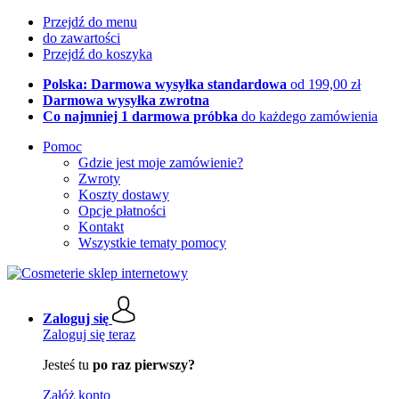
Przejdź do menu
do zawartości
Przejdź do koszyka
Polska: Darmowa wysyłka standardowa
od 199,00 zł
Darmowa wysyłka zwrotna
Co najmniej 1 darmowa próbka
do każdego zamówienia
Pomoc
Gdzie jest moje zamówienie?
Zwroty
Koszty dostawy
Opcje płatności
Kontakt
Wszystkie tematy pomocy
Zaloguj się
Zaloguj się teraz
Jesteś tu
po raz pierwszy?
Załóż konto