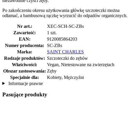
niezawodnie czyści zęby.
Po zakończeniu okresu użytkowania główkę szczoteczki można
odłamać, a bambusową rączkę wyrzucić do odpadów organicznych.
Nr art.:
XEC-SCH-SC-ZBs
Zawartość:
1 szt.
EAN:
9120085864203
Numer producenta:
SC-ZBs
Marka:
SAINT CHARLES
Rodzaje produktów:
Szczoteczki do zębów
Właściwości:
Vegan, Nietestowane na zwierzętach
Obszar zastosowania:
Zęby
Specjalnie dla:
Kobiety, Mężczyźni
Informacje prawne
Pasujące produkty