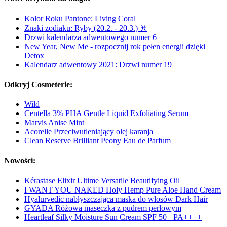
Kolor Roku Pantone: Living Coral
Znaki zodiaku: Ryby (20.2. - 20.3.) ♓
Drzwi kalendarza adwentowego numer 6
New Year, New Me - rozpocznij rok pełen energii dzięki
Detox
Kalendarz adwentowy 2021: Drzwi numer 19
Odkryj Cosmeterie:
Wild
Centella 3% PHA Gentle Liquid Exfoliating Serum
Marvis Anise Mint
Acorelle Przeciwutleniający olej karanja
Clean Reserve Brilliant Peony Eau de Parfum
Nowości:
Kérastase Elixir Ultime Versatile Beautifying Oil
I WANT YOU NAKED Holy Hemp Pure Aloe Hand Cream
Hyalurvedic nabłyszczająca maska do włosów Dark Hair
GYADA Różowa maseczka z pudrem perłowym
Heartleaf Silky Moisture Sun Cream SPF 50+ PA++++