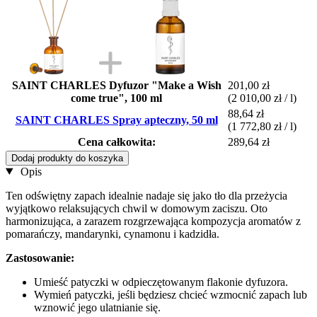
SAINT CHARLES Dyfuzor "Make a Wish
201,00 zł
come true", 100 ml
(2 010,00 zł / l)
88,64 zł
SAINT CHARLES Spray apteczny, 50 ml
(1 772,80 zł / l)
Cena całkowita:
289,64 zł
Dodaj produkty do koszyka
Opis
Ten odświętny zapach idealnie nadaje się jako tło dla przeżycia
wyjątkowo relaksujących chwil w domowym zaciszu. Oto
harmonizująca, a zarazem rozgrzewająca kompozycja aromatów z
pomarańczy, mandarynki, cynamonu i kadzidła.
Zastosowanie:
Umieść patyczki w odpieczętowanym flakonie dyfuzora.
Wymień patyczki, jeśli będziesz chcieć wzmocnić zapach lub
wznowić jego ulatnianie się.