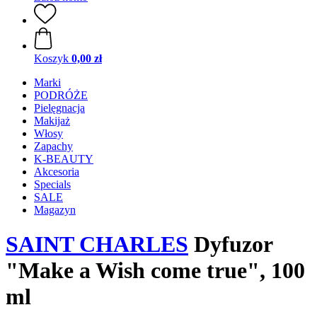
Koszyk
0,00 zł
Marki
PODRÓŻE
Pielęgnacja
Makijaż
Włosy
Zapachy
K-BEAUTY
Akcesoria
Specials
SALE
Magazyn
SAINT CHARLES
Dyfuzor
"Make a Wish come true", 100
ml