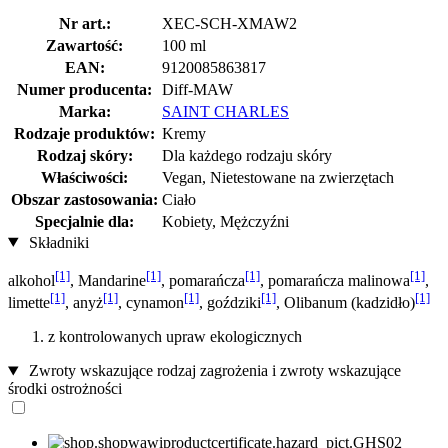
Nr art.:
XEC-SCH-XMAW2
Zawartość:
100 ml
EAN:
9120085863817
Numer producenta:
Diff-MAW
Marka:
SAINT CHARLES
Rodzaje produktów:
Kremy
Rodzaj skóry:
Dla każdego rodzaju skóry
Właściwości:
Vegan, Nietestowane na zwierzętach
Obszar zastosowania:
Ciało
Specjalnie dla:
Kobiety, Mężczyźni
Składniki
[1]
[1]
[1]
[1]
alkohol
, Mandarine
, pomarańcza
, pomarańcza malinowa
,
[1]
[1]
[1]
[1]
[1]
limette
, anyż
, cynamon
, goździki
, Olibanum (kadzidło)
z kontrolowanych upraw ekologicznych
Zwroty wskazujące rodzaj zagrożenia i zwroty wskazujące
środki ostrożności