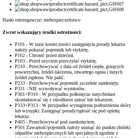
Hasło ostrzegawcze: niebezpieczeństwo
Zwrot wskazujący środki ostrożności:
P101 - W razie konieczności zasięgnięcia porady lekarza
należy pokazać pojemnik lub etykietę.
P102 - Chronić przed dziećmi.
P103 - Przed użyciem przeczytać etykietę.
P210 - Przechowywać z dala od źródeł ciepła, gorących
powierzchni, źródeł iskrzenia, otwartego ognia i innych
źródeł zapłonu. Nie palić.
P233 - Przechowywać pojemnik szczelnie zamknięty.
P331 - NIE wywoływać wymiotów.
P301+P310 - W przypadku połknięcia: natychmiast
skontaktować się z ośrodkiem zatruć lub lekarzem.
P333+P313 - W przypadku wystąpienia podrażnienia skóry
lub wysypki: Zasięgnąć porady/zgłosić się pod opiekę
lekarza.
P405 - Przechowywać pod zamknięciem.
P501 Zawartość/pojemnik należy usunąć do punktu zbiórki
odpadów niebezpiecznych lub specjalnych zgodnie z