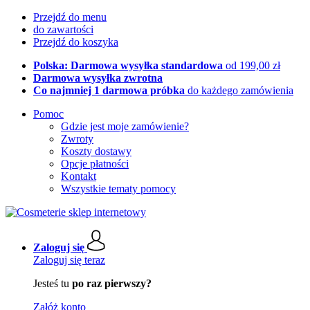
Przejdź do menu
do zawartości
Przejdź do koszyka
Polska: Darmowa wysyłka standardowa
od 199,00 zł
Darmowa wysyłka zwrotna
Co najmniej 1 darmowa próbka
do każdego zamówienia
Pomoc
Gdzie jest moje zamówienie?
Zwroty
Koszty dostawy
Opcje płatności
Kontakt
Wszystkie tematy pomocy
Zaloguj się
Zaloguj się teraz
Jesteś tu
po raz pierwszy?
Załóż konto