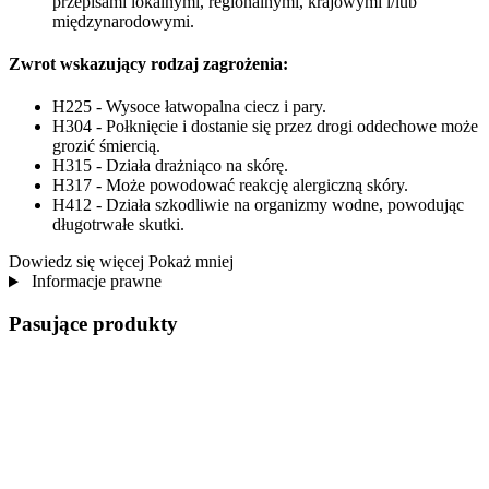
przepisami lokalnymi, regionalnymi, krajowymi i/lub
międzynarodowymi.
Zwrot wskazujący rodzaj zagrożenia:
H225 - Wysoce łatwopalna ciecz i pary.
H304 - Połknięcie i dostanie się przez drogi oddechowe może
grozić śmiercią.
H315 - Działa drażniąco na skórę.
H317 - Może powodować reakcję alergiczną skóry.
H412 - Działa szkodliwie na organizmy wodne, powodując
długotrwałe skutki.
Dowiedz się więcej
Pokaż mniej
Informacje prawne
Pasujące produkty