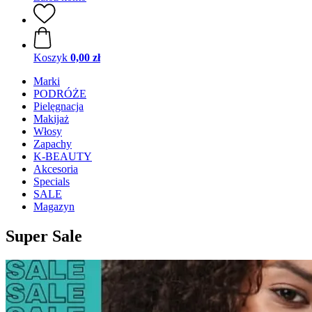
Koszyk
0,00 zł
Marki
PODRÓŻE
Pielęgnacja
Makijaż
Włosy
Zapachy
K-BEAUTY
Akcesoria
Specials
SALE
Magazyn
Super Sale