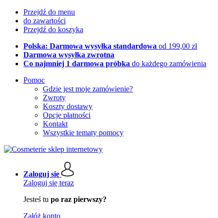
Przejdź do menu
do zawartości
Przejdź do koszyka
Polska: Darmowa wysyłka standardowa
od 199,00 zł
Darmowa wysyłka zwrotna
Co najmniej 1 darmowa próbka
do każdego zamówienia
Pomoc
Gdzie jest moje zamówienie?
Zwroty
Koszty dostawy
Opcje płatności
Kontakt
Wszystkie tematy pomocy
Zaloguj się
Zaloguj się teraz
Jesteś tu
po raz pierwszy?
Załóż konto