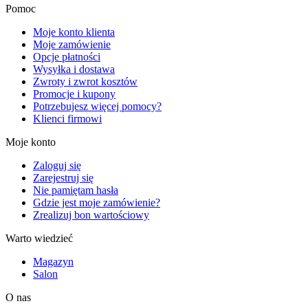
Pomoc
Moje konto klienta
Moje zamówienie
Opcje płatności
Wysyłka i dostawa
Zwroty i zwrot kosztów
Promocje i kupony
Potrzebujesz więcej pomocy?
Klienci firmowi
Moje konto
Zaloguj się
Zarejestruj się
Nie pamiętam hasła
Gdzie jest moje zamówienie?
Zrealizuj bon wartościowy
Warto wiedzieć
Magazyn
Salon
O nas