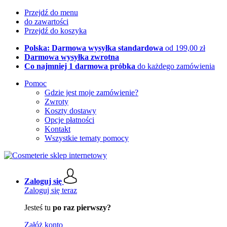
Przejdź do menu
do zawartości
Przejdź do koszyka
Polska: Darmowa wysyłka standardowa
od 199,00 zł
Darmowa wysyłka zwrotna
Co najmniej 1 darmowa próbka
do każdego zamówienia
Pomoc
Gdzie jest moje zamówienie?
Zwroty
Koszty dostawy
Opcje płatności
Kontakt
Wszystkie tematy pomocy
Zaloguj się
Zaloguj się teraz
Jesteś tu
po raz pierwszy?
Załóż konto