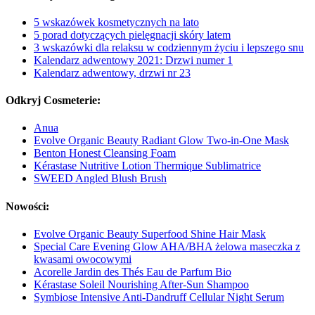
5 wskazówek kosmetycznych na lato
5 porad dotyczących pielęgnacji skóry latem
3 wskazówki dla relaksu w codziennym życiu i lepszego snu
Kalendarz adwentowy 2021: Drzwi numer 1
Kalendarz adwentowy, drzwi nr 23
Odkryj Cosmeterie:
Anua
Evolve Organic Beauty Radiant Glow Two-in-One Mask
Benton Honest Cleansing Foam
Kérastase Nutritive Lotion Thermique Sublimatrice
SWEED Angled Blush Brush
Nowości:
Evolve Organic Beauty Superfood Shine Hair Mask
Special Care Evening Glow AHA/BHA żelowa maseczka z
kwasami owocowymi
Acorelle Jardin des Thés Eau de Parfum Bio
Kérastase Soleil Nourishing After-Sun Shampoo
Symbiose Intensive Anti-Dandruff Cellular Night Serum