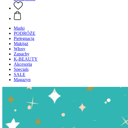
Marki
PODRÓŻE
Pielęgnacja
Makijaż
Włosy
Zapachy
K-BEAUTY
Akcesoria
Specials
SALE
Magazyn