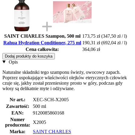
SAINT CHARLES Szampon, 500 ml
173,75 zł
(347,50 zł / l)
Rahua Hydration Conditioner, 275 ml
190,31 zł
(692,04 zł / l)
Cena całkowita:
364,06 zł
Dodaj produkty do koszyka
Opis
Naturalne składniki tego szamponu świeży, owocowy zapach.
Poprzez uspokajające właściwości olejków eterycznych człowiek
czuje się, jakby został przeniesiony prosto w góry, podczas gdy
włosy są delikatnie myte i odżywiane.
Nr art.:
XEC-SCH-X2005
Zawartość:
500 ml
EAN:
9120085860168
Numer
X2005
producenta:
Marka:
SAINT CHARLES