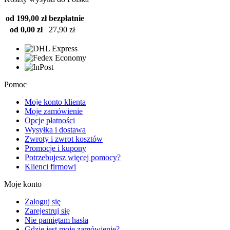
od 199,00 zł
bezpłatnie
od 0,00 zł
27,90 zł
Pomoc
Moje konto klienta
Moje zamówienie
Opcje płatności
Wysyłka i dostawa
Zwroty i zwrot kosztów
Promocje i kupony
Potrzebujesz więcej pomocy?
Klienci firmowi
Moje konto
Zaloguj się
Zarejestruj się
Nie pamiętam hasła
Gdzie jest moje zamówienie?