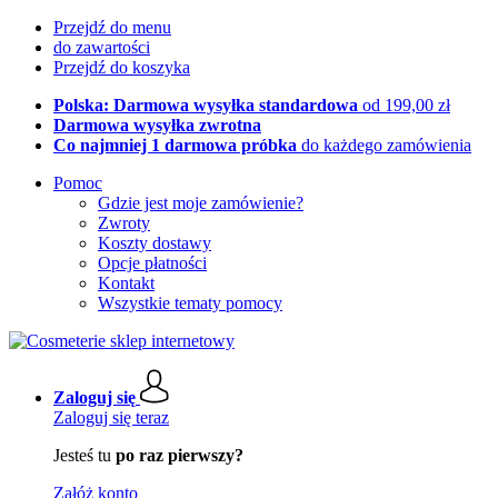
Przejdź do menu
do zawartości
Przejdź do koszyka
Polska: Darmowa wysyłka standardowa
od 199,00 zł
Darmowa wysyłka zwrotna
Co najmniej 1 darmowa próbka
do każdego zamówienia
Pomoc
Gdzie jest moje zamówienie?
Zwroty
Koszty dostawy
Opcje płatności
Kontakt
Wszystkie tematy pomocy
Zaloguj się
Zaloguj się teraz
Jesteś tu
po raz pierwszy?
Załóż konto