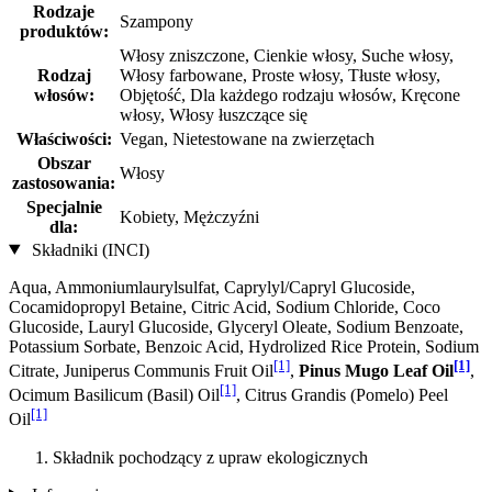
Rodzaje
Szampony
produktów:
Włosy zniszczone, Cienkie włosy, Suche włosy,
Rodzaj
Włosy farbowane, Proste włosy, Tłuste włosy,
włosów:
Objętość, Dla każdego rodzaju włosów, Kręcone
włosy, Włosy łuszczące się
Właściwości:
Vegan, Nietestowane na zwierzętach
Obszar
Włosy
zastosowania:
Specjalnie
Kobiety, Mężczyźni
dla:
Składniki (INCI)
Aqua, Ammoniumlaurylsulfat, Caprylyl/Capryl Glucoside,
Cocamidopropyl Betaine, Citric Acid, Sodium Chloride, Coco
Glucoside, Lauryl Glucoside, Glyceryl Oleate, Sodium Benzoate,
Potassium Sorbate, Benzoic Acid, Hydrolized Rice Protein, Sodium
[1]
[1]
Citrate, Juniperus Communis Fruit Oil
,
Pinus Mugo Leaf Oil
,
[1]
Ocimum Basilicum (Basil) Oil
, Citrus Grandis (Pomelo) Peel
[1]
Oil
Składnik pochodzący z upraw ekologicznych