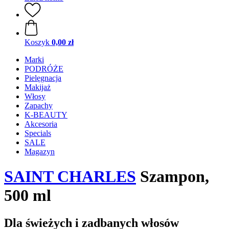
Koszyk
0,00 zł
Marki
PODRÓŻE
Pielęgnacja
Makijaż
Włosy
Zapachy
K-BEAUTY
Akcesoria
Specials
SALE
Magazyn
SAINT CHARLES
Szampon,
500 ml
Dla świeżych i zadbanych włosów