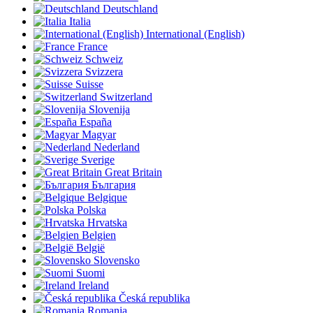
Deutschland
Italia
International (English)
France
Schweiz
Svizzera
Suisse
Switzerland
Slovenija
España
Magyar
Nederland
Sverige
Great Britain
България
Belgique
Polska
Hrvatska
Belgien
België
Slovensko
Suomi
Ireland
Česká republika
Romania