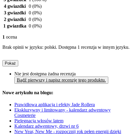
4 gwiazdki
0
(0%)
3 gwiazdki
0
(0%)
2 gwiazdki
0
(0%)
1 gwiazdka
0
(0%)
1
ocena
Brak opinii w języku: polski. Dostępna 1 recenzja w innym języku.
Pokaż
Nie jest dostępna żadna recenzja
Bądź pierwszy i napisz recenzję tego produktu.
Nowe artykułu na blogu:
Prawidłowa aplikacja i efekty Jade Rollera
Ekskluzywny i limitowany - kalendarz adwentowy
Cosmeterie
Pielęgnacja włosów latem
Kalendarz adwentowy, drzwi nr 6
New Year, New Me - rozpocznij rok pełen energii dzięki