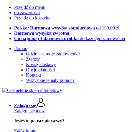
Przejdź do menu
do zawartości
Przejdź do koszyka
Polska: Darmowa wysyłka standardowa
od 199,00 zł
Darmowa wysyłka zwrotna
Co najmniej 1 darmowa próbka
do każdego zamówienia
Pomoc
Gdzie jest moje zamówienie?
Zwroty
Koszty dostawy
Opcje płatności
Kontakt
Wszystkie tematy pomocy
Zaloguj się
Zaloguj się teraz
Jesteś tu
po raz pierwszy?
Załóż konto