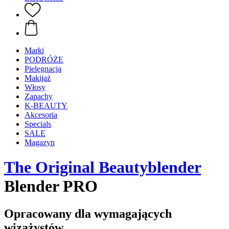
Marki
PODRÓŻE
Pielęgnacja
Makijaż
Włosy
Zapachy
K-BEAUTY
Akcesoria
Specials
SALE
Magazyn
The Original Beautyblender
Blender PRO
Opracowany dla wymagających
wizażystów