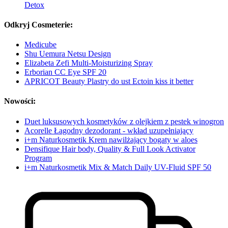
Detox
Odkryj Cosmeterie:
Medicube
Shu Uemura Netsu Design
Elizabeta Zefi Multi-Moisturizing Spray
Erborian CC Eye SPF 20
APRICOT Beauty Plastry do ust Ectoin kiss it better
Nowości:
Duet luksusowych kosmetyków z olejkiem z pestek winogron
Acorelle Łagodny dezodorant - wkład uzupełniający
i+m Naturkosmetik Krem nawilżający bogaty w aloes
Densifique Hair body, Quality & Full Look Activator
Program
i+m Naturkosmetik Mix & Match Daily UV-Fluid SPF 50