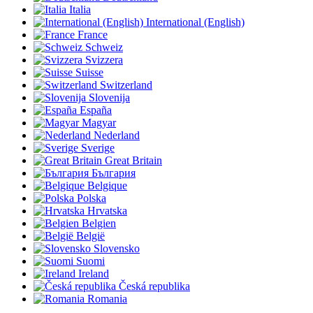
Italia
International (English)
France
Schweiz
Svizzera
Suisse
Switzerland
Slovenija
España
Magyar
Nederland
Sverige
Great Britain
България
Belgique
Polska
Hrvatska
Belgien
België
Slovensko
Suomi
Ireland
Česká republika
Romania