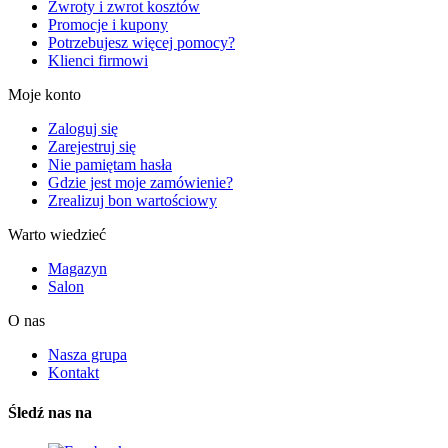
Zwroty i zwrot kosztów
Promocje i kupony
Potrzebujesz więcej pomocy?
Klienci firmowi
Moje konto
Zaloguj się
Zarejestruj się
Nie pamiętam hasła
Gdzie jest moje zamówienie?
Zrealizuj bon wartościowy
Warto wiedzieć
Magazyn
Salon
O nas
Nasza grupa
Kontakt
Śledź nas na