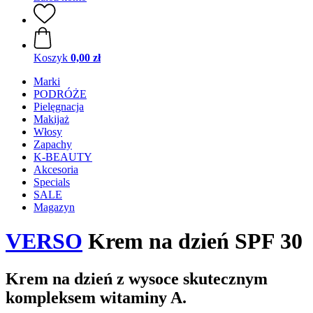
Koszyk
0,00 zł
Marki
PODRÓŻE
Pielęgnacja
Makijaż
Włosy
Zapachy
K-BEAUTY
Akcesoria
Specials
SALE
Magazyn
VERSO
Krem na dzień SPF 30
Krem na dzień z wysoce skutecznym
kompleksem witaminy A.