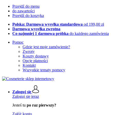
Przejdź do menu
do zawartości
Przejdź do koszyka
Polska: Darmowa wysyłka standardowa
od 199,00 zł
Darmowa wysyłka zwrotna
Co najmniej 1 darmowa próbka
do każdego zamówienia
Pomoc
Gdzie jest moje zamówienie?
Zwroty
Koszty dostawy
Opcje płatności
Kontakt
Wszystkie tematy pomocy
Zaloguj się
Zaloguj się teraz
Jesteś tu
po raz pierwszy?
Załóż konto