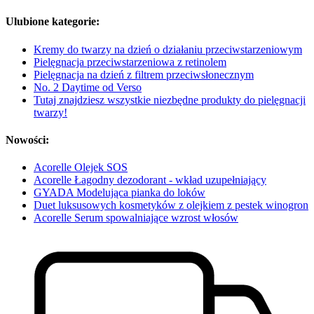
Ulubione kategorie:
Kremy do twarzy na dzień o działaniu przeciwstarzeniowym
Pielęgnacja przeciwstarzeniowa z retinolem
Pielęgnacja na dzień z filtrem przeciwsłonecznym
No. 2 Daytime od Verso
Tutaj znajdziesz wszystkie niezbędne produkty do pielęgnacji
twarzy!
Nowości:
Acorelle Olejek SOS
Acorelle Łagodny dezodorant - wkład uzupełniający
GYADA Modelująca pianka do loków
Duet luksusowych kosmetyków z olejkiem z pestek winogron
Acorelle Serum spowalniające wzrost włosów