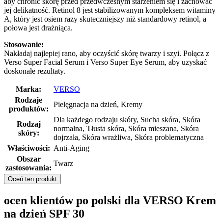
aby chronić skórę przed przedwczesnym starzeniem się i zachować
jej delikatność. Retinol 8 jest stabilizowanym kompleksem witaminy
A, który jest osiem razy skuteczniejszy niż standardowy retinol, a
połowa jest drażniąca.
Stosowanie:
Nakładaj najlepiej rano, aby oczyścić skórę twarzy i szyi. Połącz z
Verso Super Facial Serum i Verso Super Eye Serum, aby uzyskać
doskonałe rezultaty.
Marka:
VERSO
Rodzaje
Pielęgnacja na dzień, Kremy
produktów:
Dla każdego rodzaju skóry, Sucha skóra, Skóra
Rodzaj
normalna, Tłusta skóra, Skóra mieszana, Skóra
skóry:
dojrzała, Skóra wrażliwa, Skóra problematyczna
Właściwości:
Anti-Aging
Obszar
Twarz
zastosowania:
Oceń ten produkt
ocen klientów po polski dla VERSO Krem
na dzień SPF 30