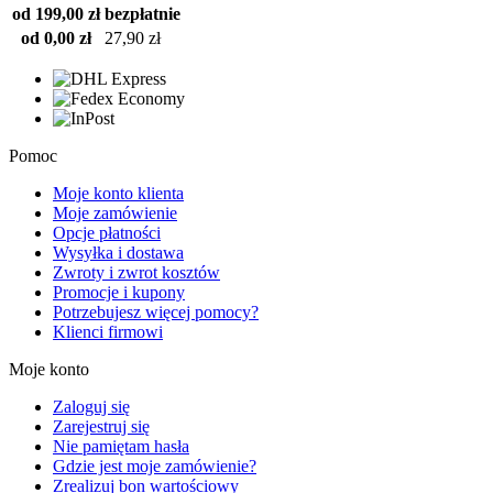
od 199,00 zł
bezpłatnie
od 0,00 zł
27,90 zł
Pomoc
Moje konto klienta
Moje zamówienie
Opcje płatności
Wysyłka i dostawa
Zwroty i zwrot kosztów
Promocje i kupony
Potrzebujesz więcej pomocy?
Klienci firmowi
Moje konto
Zaloguj się
Zarejestruj się
Nie pamiętam hasła
Gdzie jest moje zamówienie?
Zrealizuj bon wartościowy