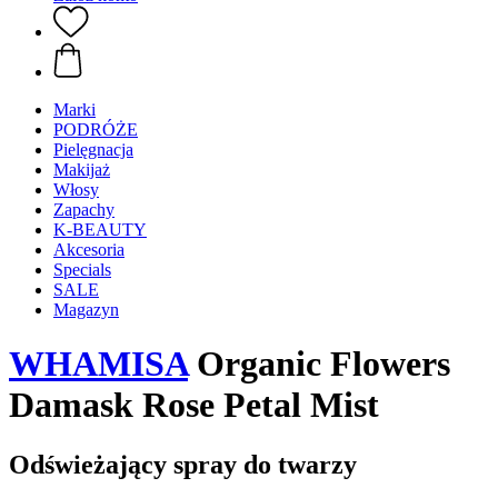
Marki
PODRÓŻE
Pielęgnacja
Makijaż
Włosy
Zapachy
K-BEAUTY
Akcesoria
Specials
SALE
Magazyn
WHAMISA
Organic Flowers
Damask Rose Petal Mist
Odświeżający spray do twarzy