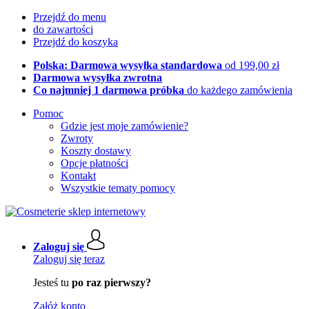
Przejdź do menu
do zawartości
Przejdź do koszyka
Polska: Darmowa wysyłka standardowa
od 199,00 zł
Darmowa wysyłka zwrotna
Co najmniej 1 darmowa próbka
do każdego zamówienia
Pomoc
Gdzie jest moje zamówienie?
Zwroty
Koszty dostawy
Opcje płatności
Kontakt
Wszystkie tematy pomocy
Zaloguj się
Zaloguj się teraz
Jesteś tu
po raz pierwszy?
Załóż konto