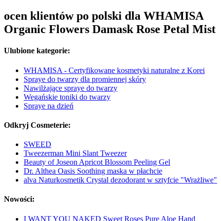
ocen klientów po polski dla WHAMISA
Organic Flowers Damask Rose Petal Mist
Ulubione kategorie:
WHAMISA - Certyfikowane kosmetyki naturalne z Korei
Spraye do twarzy dla promiennej skóry
Nawilżające spraye do twarzy
Wegańskie toniki do twarzy
Spraye na dzień
Odkryj Cosmeterie:
SWEED
Tweezerman Mini Slant Tweezer
Beauty of Joseon Apricot Blossom Peeling Gel
Dr. Althea Oasis Soothing maska w płachcie
alva Naturkosmetik Crystal dezodorant w sztyfcie "Wrażliwe"
Nowości:
I WANT YOU NAKED Sweet Roses Pure Aloe Hand