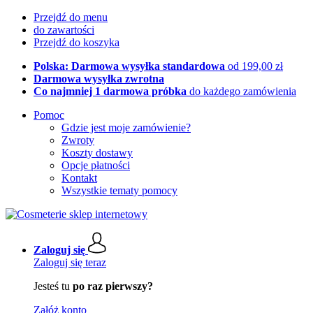
Przejdź do menu
do zawartości
Przejdź do koszyka
Polska: Darmowa wysyłka standardowa
od 199,00 zł
Darmowa wysyłka zwrotna
Co najmniej 1 darmowa próbka
do każdego zamówienia
Pomoc
Gdzie jest moje zamówienie?
Zwroty
Koszty dostawy
Opcje płatności
Kontakt
Wszystkie tematy pomocy
Zaloguj się
Zaloguj się teraz
Jesteś tu
po raz pierwszy?
Załóż konto