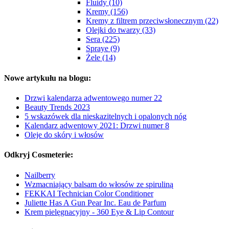
Fluidy (10)
Kremy (156)
Kremy z filtrem przeciwsłonecznym (22)
Olejki do twarzy (33)
Sera (225)
Spraye (9)
Żele (14)
Nowe artykułu na blogu:
Drzwi kalendarza adwentowego numer 22
Beauty Trends 2023
5 wskazówek dla nieskazitelnych i opalonych nóg
Kalendarz adwentowy 2021: Drzwi numer 8
Oleje do skóry i włosów
Odkryj Cosmeterie:
Nailberry
Wzmacniający balsam do włosów ze spiruliną
FEKKAI Technician Color Conditioner
Juliette Has A Gun Pear Inc. Eau de Parfum
Krem pielęgnacyjny - 360 Eye & Lip Contour