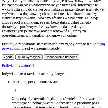
W tym celu gromadzimy dane dotyczące naszych użytkowników,
ich zachowań oraz wykorzystywanych urządzeń. Informacje te
wykorzystujemy do ciągłej optymalizacji naszej strony internetowej,
wyświetlania dopasowanych reklam i treści, a także do analizy
statystyk użytkowania. Możemy również – wyłącznie za Twoją
zgodą i pod warunkiem, że sam korzystasz z usług danego
dostawcy – porównywać zaszyfrowane dane z danymi
zewnętrznych partnerów, aby prezentować Ci oferty za
pośrednictwem ich kanałów reklamowych online.
Prosimy o zapoznanie się z ustawieniami zgody oraz naszą
Polityką
prywatności
przed wyrażeniem zgody.
Zgoda
Tylko wymagane
Dopasowanie ustawień
Polityka prywatności
Indywidualne ustawienia ochrony danych
Marketing per Customer-Match
Za zgodą użytkownika będziemy również informować go o
promocjach i pokazywać mu odpowiednie produkty poza
naszą witryną. W tym celu synchronizujemy zaszyfrowane