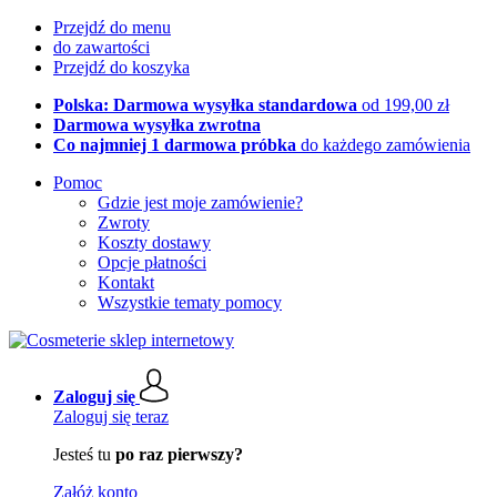
Przejdź do menu
do zawartości
Przejdź do koszyka
Polska: Darmowa wysyłka standardowa
od 199,00 zł
Darmowa wysyłka zwrotna
Co najmniej 1 darmowa próbka
do każdego zamówienia
Pomoc
Gdzie jest moje zamówienie?
Zwroty
Koszty dostawy
Opcje płatności
Kontakt
Wszystkie tematy pomocy
Zaloguj się
Zaloguj się teraz
Jesteś tu
po raz pierwszy?
Załóż konto