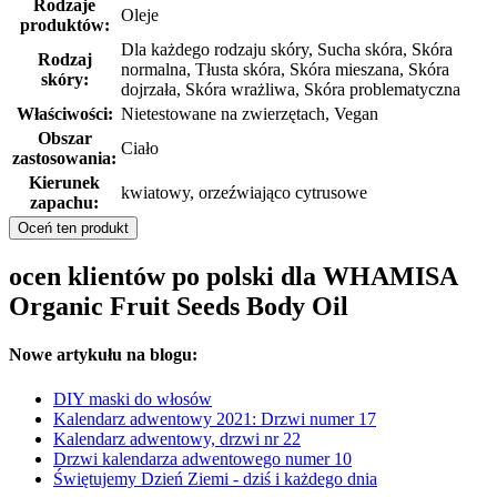
Rodzaje
Oleje
produktów:
Dla każdego rodzaju skóry, Sucha skóra, Skóra
Rodzaj
normalna, Tłusta skóra, Skóra mieszana, Skóra
skóry:
dojrzała, Skóra wrażliwa, Skóra problematyczna
Właściwości:
Nietestowane na zwierzętach, Vegan
Obszar
Ciało
zastosowania:
Kierunek
kwiatowy, orzeźwiająco cytrusowe
zapachu:
Oceń ten produkt
ocen klientów po polski dla WHAMISA
Organic Fruit Seeds Body Oil
Nowe artykułu na blogu:
DIY maski do włosów
Kalendarz adwentowy 2021: Drzwi numer 17
Kalendarz adwentowy, drzwi nr 22
Drzwi kalendarza adwentowego numer 10
Świętujemy Dzień Ziemi - dziś i każdego dnia