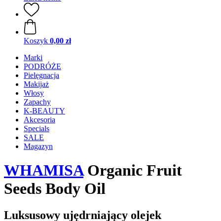
Koszyk
0,00 zł
Marki
PODRÓŻE
Pielęgnacja
Makijaż
Włosy
Zapachy
K-BEAUTY
Akcesoria
Specials
SALE
Magazyn
WHAMISA
Organic Fruit
Seeds Body Oil
Luksusowy ujędrniający olejek