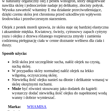
w naturalny organiczny olej z pestek winogron, który długotrwale
nawilża skórę i jednocześnie nadaje jej delikatny, złocisty połysk.
Wysoka zawartość witaminy E ma działanie przeciwutleniające,
dzięki czemu skóra jest chroniona przed szkodliwym wpływem
środowiska i przedwczesnym starzeniem.
Olejek z pestek moreli sprawia, że skóra staje się bardziej elastyczna
i aksamitnie miękka. Kwiatowy, świeży, cytrusowy zapach cytryny
yuzu i olejku z drzewa różanego rozpieszcza zmysły i zamienia
codzienną pielęgnację ciała w cenne doznanie wellness dla ciała i
duszy.
Sposób użycia:
Jeśli skóra jest szczególnie sucha, nałóż olejek na czystą,
suchą skórę.
W przypadku skóry normalnej nałóż olejek na lekko
wilgotną, oczyszczoną skórę.
Niewielką ilość olejku nanieś na dłonie i delikatnie wmasuj w
skórę okrężnymi ruchami.
Może
być również stosowany jako dodatek do kąpieli:
wystarczy dodać niewielką ilość olejku do napełnionej wodą
wanny i dobrze wymieszać.
Marka:
WHAMISA