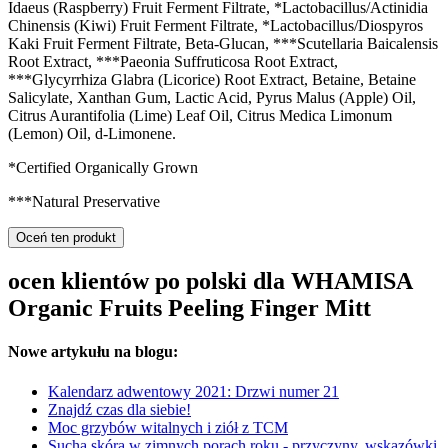
Idaeus (Raspberry) Fruit Ferment Filtrate, *Lactobacillus/Actinidia
Chinensis (Kiwi) Fruit Ferment Filtrate, *Lactobacillus/Diospyros
Kaki Fruit Ferment Filtrate, Beta-Glucan, ***Scutellaria Baicalensis
Root Extract, ***Paeonia Suffruticosa Root Extract,
***Glycyrrhiza Glabra (Licorice) Root Extract, Betaine, Betaine
Salicylate, Xanthan Gum, Lactic Acid, Pyrus Malus (Apple) Oil,
Citrus Aurantifolia (Lime) Leaf Oil, Citrus Medica Limonum
(Lemon) Oil, d-Limonene.
*Certified Organically Grown
***Natural Preservative
Oceń ten produkt
ocen klientów po polski dla WHAMISA
Organic Fruits Peeling Finger Mitt
Nowe artykułu na blogu:
Kalendarz adwentowy 2021: Drzwi numer 21
Znajdź czas dla siebie!
Moc grzybów witalnych i ziół z TCM
Sucha skóra w zimnych porach roku - przyczyny, wskazówki