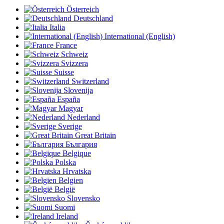
Österreich
Deutschland
Italia
International (English)
France
Schweiz
Svizzera
Suisse
Switzerland
Slovenija
España
Magyar
Nederland
Sverige
Great Britain
България
Belgique
Polska
Hrvatska
Belgien
België
Slovensko
Suomi
Ireland