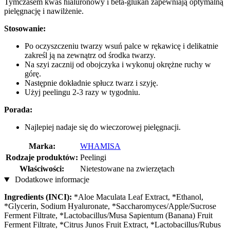
Tymczasem kwas hialuronowy i beta-glukan zapewniają optymalną
pielęgnację i nawilżenie.
Stosowanie:
Po oczyszczeniu twarzy wsuń palce w rękawicę i delikatnie
zakreśl ją na zewnątrz od środka twarzy.
Na szyi zacznij od obojczyka i wykonuj okrężne ruchy w
górę.
Następnie dokładnie spłucz twarz i szyję.
Użyj peelingu 2-3 razy w tygodniu.
Porada:
Najlepiej nadaje się do wieczorowej pielęgnacji.
Marka:
WHAMISA
Rodzaje produktów:
Peelingi
Właściwości:
Nietestowane na zwierzętach
Dodatkowe informacje
Ingredients (INCI):
*Aloe Maculata Leaf Extract, *Ethanol,
*Glycerin, Sodium Hyaluronate, *Saccharomyces/Apple/Sucrose
Ferment Filtrate, *Lactobacillus/Musa Sapientum (Banana) Fruit
Ferment Filtrate, *Citrus Junos Fruit Extract, *Lactobacillus/Rubus