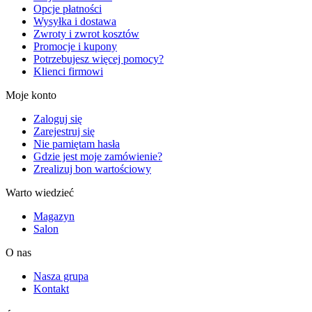
Opcje płatności
Wysyłka i dostawa
Zwroty i zwrot kosztów
Promocje i kupony
Potrzebujesz więcej pomocy?
Klienci firmowi
Moje konto
Zaloguj się
Zarejestruj się
Nie pamiętam hasła
Gdzie jest moje zamówienie?
Zrealizuj bon wartościowy
Warto wiedzieć
Magazyn
Salon
O nas
Nasza grupa
Kontakt