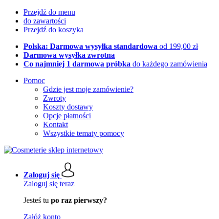
Przejdź do menu
do zawartości
Przejdź do koszyka
Polska: Darmowa wysyłka standardowa
od 199,00 zł
Darmowa wysyłka zwrotna
Co najmniej 1 darmowa próbka
do każdego zamówienia
Pomoc
Gdzie jest moje zamówienie?
Zwroty
Koszty dostawy
Opcje płatności
Kontakt
Wszystkie tematy pomocy
Zaloguj się
Zaloguj się teraz
Jesteś tu
po raz pierwszy?
Załóż konto