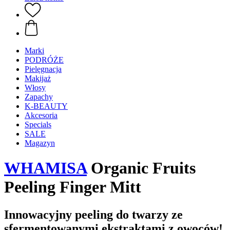
Marki
PODRÓŻE
Pielęgnacja
Makijaż
Włosy
Zapachy
K-BEAUTY
Akcesoria
Specials
SALE
Magazyn
WHAMISA
Organic Fruits
Peeling Finger Mitt
Innowacyjny peeling do twarzy ze
sfermentowanymi ekstraktami z owoców!