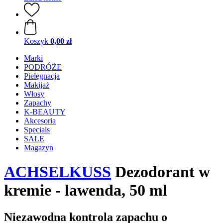
Koszyk
0,00 zł
Marki
PODRÓŻE
Pielęgnacja
Makijaż
Włosy
Zapachy
K-BEAUTY
Akcesoria
Specials
SALE
Magazyn
ACHSELKUSS
Dezodorant w
kremie - lawenda, 50 ml
Niezawodna kontrola zapachu o