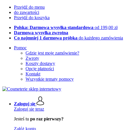
Przejdź do menu
do zawartości
Przejdź do koszyka
Polska: Darmowa wysyłka standardowa
od 199,00 zł
Darmowa wysyłka zwrotna
Co najmniej 1 darmowa próbka
do każdego zamówienia
Pomoc
Gdzie jest moje zamówienie?
Zwroty
Koszty dostawy
Opcje płatności
Kontakt
Wszystkie tematy pomocy
Zaloguj się
Zaloguj się teraz
Jesteś tu
po raz pierwszy?
Załóż konto