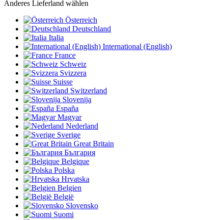
Anderes Lieferland wählen
Österreich
Deutschland
Italia
International (English)
France
Schweiz
Svizzera
Suisse
Switzerland
Slovenija
España
Magyar
Nederland
Sverige
Great Britain
България
Belgique
Polska
Hrvatska
Belgien
België
Slovensko
Suomi