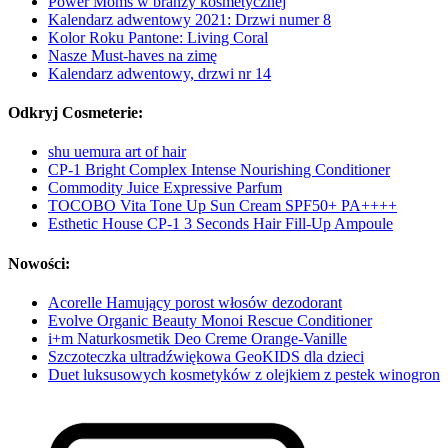
Power Moms w branży kosmetycznej
Kalendarz adwentowy 2021: Drzwi numer 8
Kolor Roku Pantone: Living Coral
Nasze Must-haves na zimę
Kalendarz adwentowy, drzwi nr 14
Odkryj Cosmeterie:
shu uemura art of hair
CP-1 Bright Complex Intense Nourishing Conditioner
Commodity Juice Expressive Parfum
TOCOBO Vita Tone Up Sun Cream SPF50+ PA++++
Esthetic House CP-1 3 Seconds Hair Fill-Up Ampoule
Nowości:
Acorelle Hamujący porost włosów dezodorant
Evolve Organic Beauty Monoi Rescue Conditioner
i+m Naturkosmetik Deo Creme Orange-Vanille
Szczoteczka ultradźwiękowa GeoKIDS dla dzieci
Duet luksusowych kosmetyków z olejkiem z pestek winogron