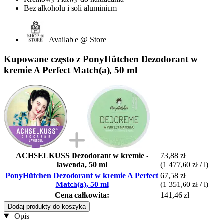
Bez alkoholu i soli aluminium
Available @ Store
Kupowane często z PonyHütchen Dezodorant w
kremie A Perfect Match(a), 50 ml
ACHSELKUSS Dezodorant w kremie -
73,88 zł
lawenda, 50 ml
(1 477,60 zł / l)
PonyHütchen Dezodorant w kremie A Perfect
67,58 zł
Match(a), 50 ml
(1 351,60 zł / l)
Cena całkowita:
141,46 zł
Dodaj produkty do koszyka
Opis