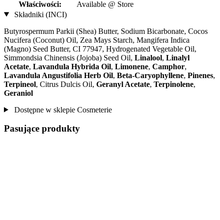
Właściwości:
Available @ Store
Składniki (INCI)
Butyrospermum Parkii (Shea) Butter, Sodium Bicarbonate, Cocos
Nucifera (Coconut) Oil, Zea Mays Starch, Mangifera Indica
(Magno) Seed Butter, CI 77947, Hydrogenated Vegetable Oil,
Simmondsia Chinensis (Jojoba) Seed Oil,
Linalool
,
Linalyl
Acetate
,
Lavandula Hybrida Oil
,
Limonene
,
Camphor
,
Lavandula Angustifolia Herb Oil
,
Beta-Caryophyllene
,
Pinenes
,
Terpineol
, Citrus Dulcis Oil,
Geranyl Acetate
,
Terpinolene
,
Geraniol
Dostępne w sklepie Cosmeterie
Pasujące produkty