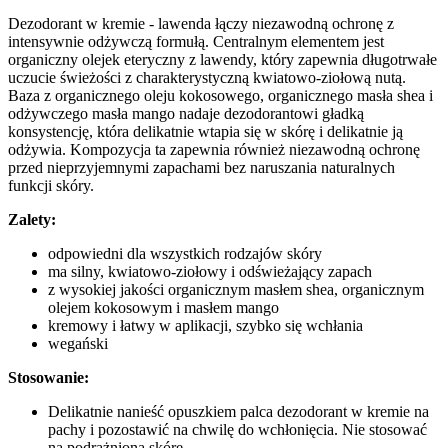
Dezodorant w kremie - lawenda łączy niezawodną ochronę z
intensywnie odżywczą formułą. Centralnym elementem jest
organiczny olejek eteryczny z lawendy, który zapewnia długotrwałe
uczucie świeżości z charakterystyczną kwiatowo-ziołową nutą.
Baza z organicznego oleju kokosowego, organicznego masła shea i
odżywczego masła mango nadaje dezodorantowi gładką
konsystencję, która delikatnie wtapia się w skórę i delikatnie ją
odżywia. Kompozycja ta zapewnia również niezawodną ochronę
przed nieprzyjemnymi zapachami bez naruszania naturalnych
funkcji skóry.
Zalety:
odpowiedni dla wszystkich rodzajów skóry
ma silny, kwiatowo-ziołowy i odświeżający zapach
z wysokiej jakości organicznym masłem shea, organicznym
olejem kokosowym i masłem mango
kremowy i łatwy w aplikacji, szybko się wchłania
wegański
Stosowanie:
Delikatnie nanieść opuszkiem palca dezodorant w kremie na
pachy i pozostawić na chwilę do wchłonięcia. Nie stosować
na podrażnioną skórę.