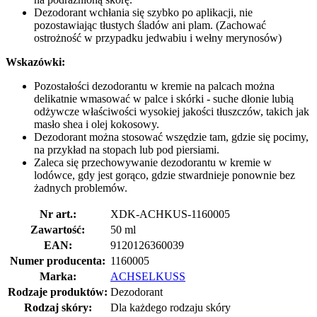
Dezodorant wchłania się szybko po aplikacji, nie
pozostawiając tłustych śladów ani plam. (Zachować
ostrożność w przypadku jedwabiu i wełny merynosów)
Wskazówki:
Pozostałości dezodorantu w kremie na palcach można
delikatnie wmasować w palce i skórki - suche dłonie lubią
odżywcze właściwości wysokiej jakości tłuszczów, takich jak
masło shea i olej kokosowy.
Dezodorant można stosować wszędzie tam, gdzie się pocimy,
na przykład na stopach lub pod piersiami.
Zaleca się przechowywanie dezodorantu w kremie w
lodówce, gdy jest gorąco, gdzie stwardnieje ponownie bez
żadnych problemów.
Nr art.:
XDK-ACHKUS-1160005
Zawartość:
50 ml
EAN:
9120126360039
Numer producenta:
1160005
Marka:
ACHSELKUSS
Rodzaje produktów:
Dezodorant
Rodzaj skóry:
Dla każdego rodzaju skóry