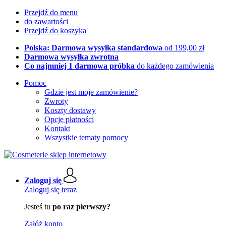
Przejdź do menu
do zawartości
Przejdź do koszyka
Polska: Darmowa wysyłka standardowa
od 199,00 zł
Darmowa wysyłka zwrotna
Co najmniej 1 darmowa próbka
do każdego zamówienia
Pomoc
Gdzie jest moje zamówienie?
Zwroty
Koszty dostawy
Opcje płatności
Kontakt
Wszystkie tematy pomocy
Zaloguj się
Zaloguj się teraz
Jesteś tu
po raz pierwszy?
Załóż konto