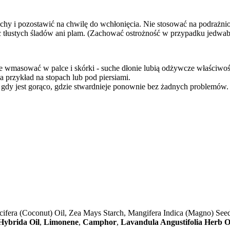
chy i pozostawić na chwilę do wchłonięcia. Nie stosować na podrażnio
jąc tłustych śladów ani plam. (Zachować ostrożność w przypadku jedw
 wmasować w palce i skórki - suche dłonie lubią odżywcze właściwości
 przykład na stopach lub pod piersiami.
gdy jest gorąco, gdzie stwardnieje ponownie bez żadnych problemów.
ifera (Coconut) Oil, Zea Mays Starch, Mangifera Indica (Magno) See
Hybrida Oil
,
Limonene
,
Camphor
,
Lavandula Angustifolia Herb O