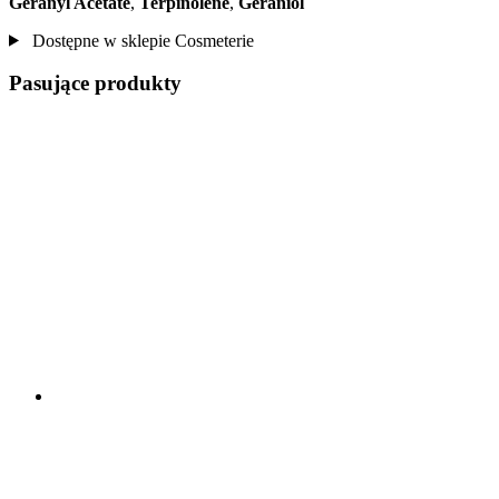
Geranyl Acetate
,
Terpinolene
,
Geraniol
Dostępne w sklepie Cosmeterie
Pasujące produkty