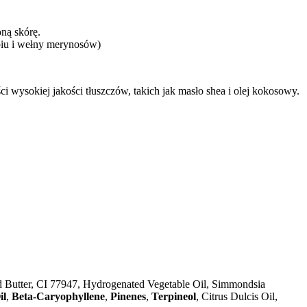
ną skórę.
abiu i wełny merynosów)
 wysokiej jakości tłuszczów, takich jak masło shea i olej kokosowy.
d Butter, CI 77947, Hydrogenated Vegetable Oil, Simmondsia
il
,
Beta-Caryophyllene
,
Pinenes
,
Terpineol
, Citrus Dulcis Oil,