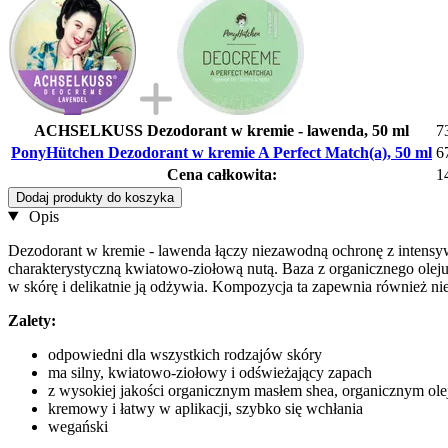
ACHSELKUSS Dezodorant w kremie - lawenda, 50 ml
7
PonyHütchen Dezodorant w kremie A Perfect Match(a), 50 ml
6
Cena całkowita:
1
Dodaj produkty do koszyka
Opis
Dezodorant w kremie - lawenda łączy niezawodną ochronę z intensyw
charakterystyczną kwiatowo-ziołową nutą. Baza z organicznego olej
w skórę i delikatnie ją odżywia. Kompozycja ta zapewnia również n
Zalety:
odpowiedni dla wszystkich rodzajów skóry
ma silny, kwiatowo-ziołowy i odświeżający zapach
z wysokiej jakości organicznym masłem shea, organicznym 
kremowy i łatwy w aplikacji, szybko się wchłania
wegański