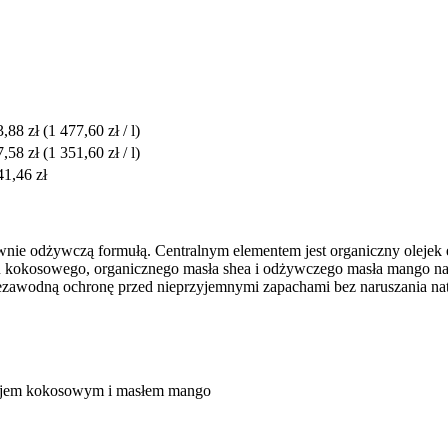
3,88 zł
(1 477,60 zł / l)
7,58 zł
(1 351,60 zł / l)
41,46 zł
nie odżywczą formułą. Centralnym elementem jest organiczny olejek e
u kokosowego, organicznego masła shea i odżywczego masła mango nada
iezawodną ochronę przed nieprzyjemnymi zapachami bez naruszania nat
olejem kokosowym i masłem mango