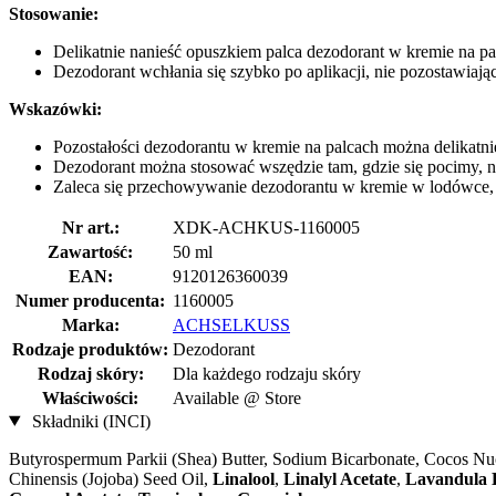
Stosowanie:
Delikatnie nanieść opuszkiem palca dezodorant w kremie na pa
Dezodorant wchłania się szybko po aplikacji, nie pozostawia
Wskazówki:
Pozostałości dezodorantu w kremie na palcach można delikatnie
Dezodorant można stosować wszędzie tam, gdzie się pocimy, na
Zaleca się przechowywanie dezodorantu w kremie w lodówce, 
Nr art.:
XDK-ACHKUS-1160005
Zawartość:
50 ml
EAN:
9120126360039
Numer producenta:
1160005
Marka:
ACHSELKUSS
Rodzaje produktów:
Dezodorant
Rodzaj skóry:
Dla każdego rodzaju skóry
Właściwości:
Available @ Store
Składniki (INCI)
Butyrospermum Parkii (Shea) Butter, Sodium Bicarbonate, Cocos Nuc
Chinensis (Jojoba) Seed Oil,
Linalool
,
Linalyl Acetate
,
Lavandula 