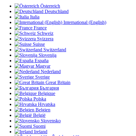
Österreich
Deutschland
Italia
International (English)
France
Schweiz
Svizzera
Suisse
Switzerland
Slovenija
España
Magyar
Nederland
Sverige
Great Britain
България
Belgique
Polska
Hrvatska
Belgien
België
Slovensko
Suomi
Ireland