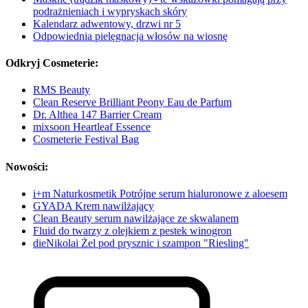
podrażnieniach i wypryskach skóry
Kalendarz adwentowy, drzwi nr 5
Odpowiednia pielęgnacja włosów na wiosnę
Odkryj Cosmeterie:
RMS Beauty
Clean Reserve Brilliant Peony Eau de Parfum
Dr. Althea 147 Barrier Cream
mixsoon Heartleaf Essence
Cosmeterie Festival Bag
Nowości:
i+m Naturkosmetik Potrójne serum hialuronowe z aloesem
GYADA Krem nawilżający
Clean Beauty serum nawilżające ze skwalanem
Fluid do twarzy z olejkiem z pestek winogron
dieNikolai Żel pod prysznic i szampon "Riesling"