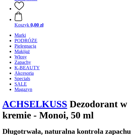
Koszyk
0,00 zł
Marki
PODRÓŻE
Pielęgnacja
Makijaż
Włosy
Zapachy
K-BEAUTY
Akcesoria
Specials
SALE
Magazyn
ACHSELKUSS
Dezodorant w
kremie - Monoi, 50 ml
Długotrwała, naturalna kontrola zapachu