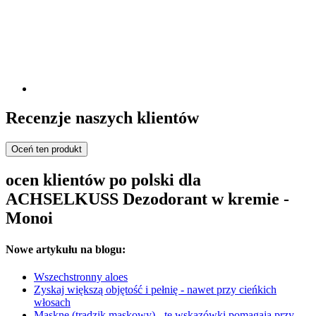
Recenzje naszych klientów
Oceń ten produkt
ocen klientów po polski dla
ACHSELKUSS Dezodorant w kremie -
Monoi
Nowe artykułu na blogu:
Wszechstronny aloes
Zyskaj większą objętość i pełnię - nawet przy cieńkich
włosach
Maskne (trądzik maskowy) - te wskazówki pomagają przy