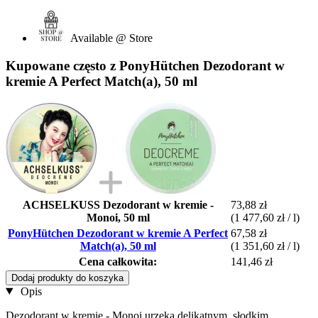
Available @ Store
Kupowane często z PonyHütchen Dezodorant w
kremie A Perfect Match(a), 50 ml
ACHSELKUSS Dezodorant w kremie -
73,88 zł
Monoi, 50 ml
(1 477,60 zł / l)
PonyHütchen Dezodorant w kremie A Perfect
67,58 zł
Match(a), 50 ml
(1 351,60 zł / l)
Cena całkowita:
141,46 zł
Dodaj produkty do koszyka
Opis
Dezodorant w kremie - Monoi urzeka delikatnym, słodkim,