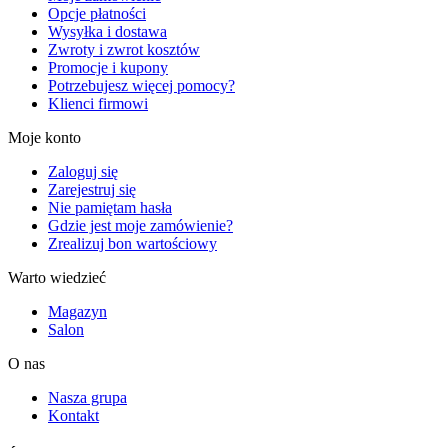
Opcje płatności
Wysyłka i dostawa
Zwroty i zwrot kosztów
Promocje i kupony
Potrzebujesz więcej pomocy?
Klienci firmowi
Moje konto
Zaloguj się
Zarejestruj się
Nie pamiętam hasła
Gdzie jest moje zamówienie?
Zrealizuj bon wartościowy
Warto wiedzieć
Magazyn
Salon
O nas
Nasza grupa
Kontakt