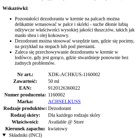
Wskazówki:
Pozostałości dezodorantu w kremie na palcach można
delikatnie wmasować w palce i skórki - suche dłonie lubią
odżywcze właściwości wysokiej jakości tłuszczów, takich jak
masło shea i olej kokosowy.
Dezodorant można stosować wszędzie tam, gdzie się pocimy,
na przykład na stopach lub pod piersiami.
Zaleca się przechowywanie dezodorantu w kremie w
lodówce, gdy jest gorąco, gdzie stwardnieje ponownie bez
żadnych problemów.
Nr art.:
XDK-ACHKUS-1160002
Zawartość:
50 ml
EAN:
9120126360022
Numer producenta:
1160002
Marka:
ACHSELKUSS
Rodzaje produktów:
Dezodorant
Rodzaj skóry:
Dla każdego rodzaju skóry
Właściwości:
Available @ Store
Kierunek zapachu:
kwiatowy
Składniki (INCI)