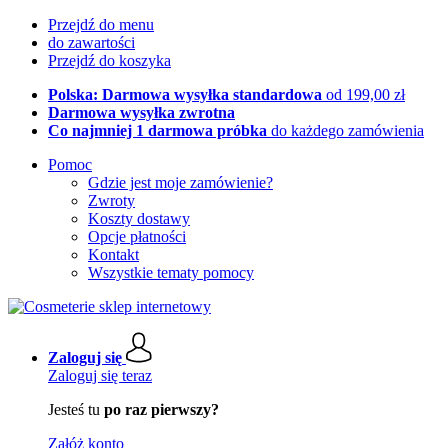
Przejdź do menu
do zawartości
Przejdź do koszyka
Polska: Darmowa wysyłka standardowa
od 199,00 zł
Darmowa wysyłka zwrotna
Co najmniej 1 darmowa próbka
do każdego zamówienia
Pomoc
Gdzie jest moje zamówienie?
Zwroty
Koszty dostawy
Opcje płatności
Kontakt
Wszystkie tematy pomocy
Zaloguj się
Zaloguj się teraz
Jesteś tu
po raz pierwszy?
Załóż konto