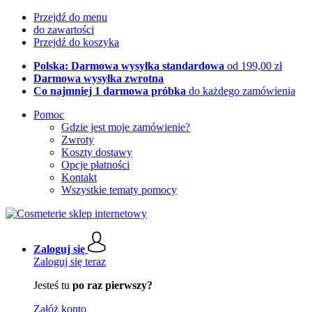
Przejdź do menu
do zawartości
Przejdź do koszyka
Polska: Darmowa wysyłka standardowa
od 199,00 zł
Darmowa wysyłka zwrotna
Co najmniej 1 darmowa próbka
do każdego zamówienia
Pomoc
Gdzie jest moje zamówienie?
Zwroty
Koszty dostawy
Opcje płatności
Kontakt
Wszystkie tematy pomocy
Zaloguj się
Zaloguj się teraz
Jesteś tu
po raz pierwszy?
Załóż konto