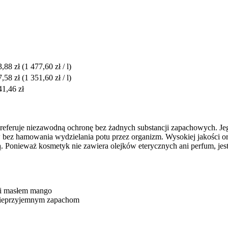
3,88 zł
(1 477,60 zł / l)
7,58 zł
(1 351,60 zł / l)
41,46 zł
 preferuje niezawodną ochronę bez żadnych substancji zapachowych. J
ez hamowania wydzielania potu przez organizm. Wysokiej jakości or
ną. Ponieważ kosmetyk nie zawiera olejków eterycznych ani perfum, jes
 i masłem mango
 nieprzyjemnym zapachom