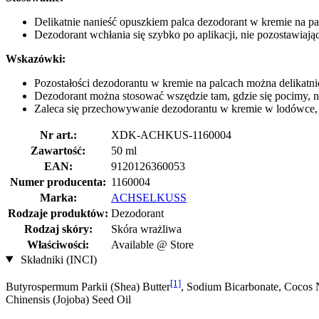
Delikatnie nanieść opuszkiem palca dezodorant w kremie na pa
Dezodorant wchłania się szybko po aplikacji, nie pozostawia
Wskazówki:
Pozostałości dezodorantu w kremie na palcach można delikatnie
Dezodorant można stosować wszędzie tam, gdzie się pocimy, na
Zaleca się przechowywanie dezodorantu w kremie w lodówce, 
Nr art.:
XDK-ACHKUS-1160004
Zawartość:
50 ml
EAN:
9120126360053
Numer producenta:
1160004
Marka:
ACHSELKUSS
Rodzaje produktów:
Dezodorant
Rodzaj skóry:
Skóra wrażliwa
Właściwości:
Available @ Store
Składniki (INCI)
[1]
Butyrospermum Parkii (Shea) Butter
, Sodium Bicarbonate, Cocos 
Chinensis (Jojoba) Seed Oil