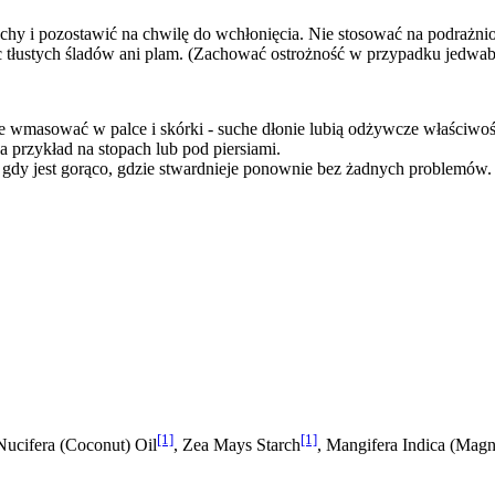
chy i pozostawić na chwilę do wchłonięcia. Nie stosować na podrażnio
jąc tłustych śladów ani plam. (Zachować ostrożność w przypadku jedw
 wmasować w palce i skórki - suche dłonie lubią odżywcze właściwości
 przykład na stopach lub pod piersiami.
gdy jest gorąco, gdzie stwardnieje ponownie bez żadnych problemów.
[1]
[1]
Nucifera (Coconut) Oil
, Zea Mays Starch
, Mangifera Indica (Mag