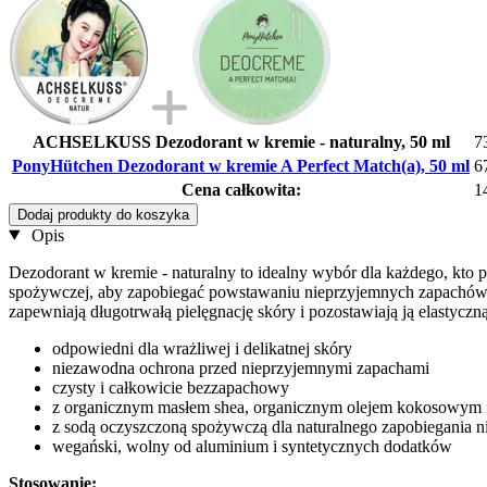
ACHSELKUSS Dezodorant w kremie - naturalny, 50 ml
7
PonyHütchen Dezodorant w kremie A Perfect Match(a), 50 ml
6
Cena całkowita:
1
Dodaj produkty do koszyka
Opis
Dezodorant w kremie - naturalny to idealny wybór dla każdego, kto
spożywczej, aby zapobiegać powstawaniu nieprzyjemnych zapachów b
zapewniają długotrwałą pielęgnację skóry i pozostawiają ją elastycz
odpowiedni dla wrażliwej i delikatnej skóry
niezawodna ochrona przed nieprzyjemnymi zapachami
czysty i całkowicie bezzapachowy
z organicznym masłem shea, organicznym olejem kokosowym
z sodą oczyszczoną spożywczą dla naturalnego zapobiegania
wegański, wolny od aluminium i syntetycznych dodatków
Stosowanie: