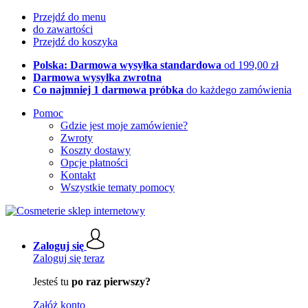
Przejdź do menu
do zawartości
Przejdź do koszyka
Polska: Darmowa wysyłka standardowa
od 199,00 zł
Darmowa wysyłka zwrotna
Co najmniej 1 darmowa próbka
do każdego zamówienia
Pomoc
Gdzie jest moje zamówienie?
Zwroty
Koszty dostawy
Opcje płatności
Kontakt
Wszystkie tematy pomocy
Zaloguj się
Zaloguj się teraz
Jesteś tu
po raz pierwszy?
Załóż konto