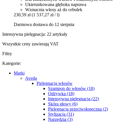
Ukierunkowana głęboka naprawa
Wzmacnia włosy aż do cebulek
230,59 zł
(1 537,27 zł / l)
Darmowa dostawa do 12 sierpnia
Intensywna pielęgnacja: 22 artykuły
Wszystkie ceny zawierają VAT
Filtry
Kategorie:
Marki
Aveda
Pielęgnacja włosów
Szampon do włosów (18)
Odżywka (18)
Intensywna pielęgnacja (22)
Skóra głowy (6)
Pielęgnacja przeciwsłoneczna (2)
Stylizacja (31)
Narzędzia (3)