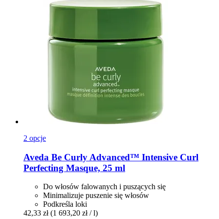
2 opcje
Aveda
Be Curly Advanced™ Intensive Curl
Perfecting Masque, 25 ml
Do włosów falowanych i puszących się
Minimalizuje puszenie się włosów
Podkreśla loki
42,33 zł
(1 693,20 zł / l)