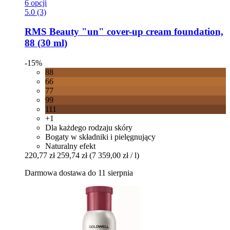
6 opcji
5.0 (3)
RMS Beauty
"un" cover-​up cream foundation,
88 (30 ml)
-15%
88
66
77
99
111
+1
Dla każdego rodzaju skóry
Bogaty w składniki i pielęgnujący
Naturalny efekt
220,77 zł
259,74 zł
(7 359,00 zł / l)
Darmowa dostawa do 11 sierpnia