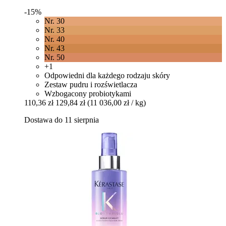
-15%
Nr. 30
Nr. 33
Nr. 40
Nr. 43
Nr. 50
+1
Odpowiedni dla każdego rodzaju skóry
Zestaw pudru i rozświetlacza
Wzbogacony probiotykami
110,36 zł
129,84 zł
(11 036,00 zł / kg)
Dostawa do 11 sierpnia