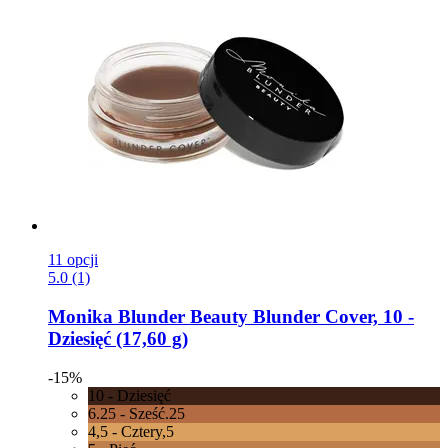
11 opcji
5.0 (1)
Monika Blunder Beauty
Blunder Cover, 10 -​
Dziesięć (17,60 g)
-15%
10 - Dziesięć
6.25 - Sześć.25
4,5 - Cztery,5