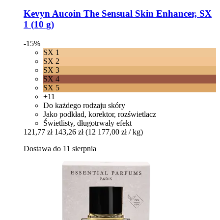
Kevyn Aucoin
The Sensual Skin Enhancer, SX
1 (10 g)
-15%
SX 1
SX 2
SX 3
SX 4
SX 5
+11
Do każdego rodzaju skóry
Jako podkład, korektor, rozświetlacz
Świetlisty, długotrwały efekt
121,77 zł
143,26 zł
(12 177,00 zł / kg)
Dostawa do 11 sierpnia