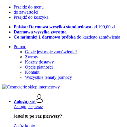
Przejdź do menu
do zawartości
Przejdź do koszyka
Polska: Darmowa wysyłka standardowa
od 199,00 zł
Darmowa wysyłka zwrotna
Co najmniej 1 darmowa próbka
do każdego zamówienia
Pomoc
Gdzie jest moje zamówienie?
Zwroty
Koszty dostawy
Opcje płatności
Kontakt
Wszystkie tematy pomocy
Zaloguj się
Zaloguj się teraz
Jesteś tu
po raz pierwszy?
Załóż konto