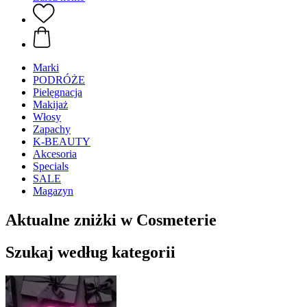
Marki
PODRÓŻE
Pielęgnacja
Makijaż
Włosy
Zapachy
K-BEAUTY
Akcesoria
Specials
SALE
Magazyn
Aktualne zniżki w Cosmeterie
Szukaj według kategorii