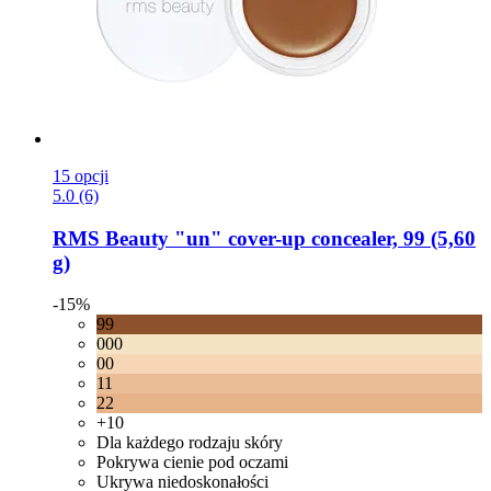
15 opcji
5.0 (6)
RMS Beauty
"un" cover-​up concealer, 99 (5,60
g)
-15%
99
000
00
11
22
+10
Dla każdego rodzaju skóry
Pokrywa cienie pod oczami
Ukrywa niedoskonałości