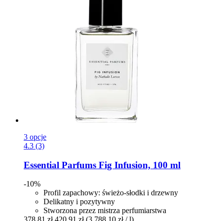
3 opcje
4.3 (3)
Essential Parfums
Fig Infusion, 100 ml
-10%
Profil zapachowy: świeżo-słodki i drzewny
Delikatny i pozytywny
Stworzona przez mistrza perfumiarstwa
378,81 zł
420,91 zł
(3 788,10 zł / l)