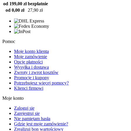
od 199,00 zł
bezpłatnie
od 0,00 zł
27,90 zł
Pomoc
Moje konto klienta
Moje zamówienie
Opcje płatności
Wysyłka i dostawa
Zwroty i zwrot kosztów
Promocje i kupony
Potrzebujesz więcej pomocy?
Klienci firmowi
Moje konto
Zaloguj się
Zarejestruj się
Nie pamiętam hasła
Gdzie jest moje zamówienie?
Zrealizuj bon wartościowy