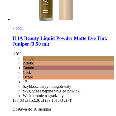
7 opcji
ILIA Beauty
Liquid Powder Matte Eye Tint,
Juniper (3,50 ml)
-10%
Juniper
Adobe
Tannin
Cork
Ochre
+2
Szybkoschnący i długotrwały
Wygładza i napina wygląd powieki
Wielokrotnie nagradzany
137,03 zł
152,26 zł
(39 151,43 zł / l)
Dostawa do 10 sierpnia