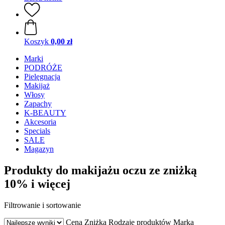
Koszyk
0,00 zł
Marki
PODRÓŻE
Pielęgnacja
Makijaż
Włosy
Zapachy
K-BEAUTY
Akcesoria
Specials
SALE
Magazyn
Produkty do makijażu oczu ze zniżką
10% i więcej
Filtrowanie i sortowanie
Cena
Zniżka
Rodzaje produktów
Marka