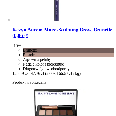
Kevyn Aucoin
Micro-​Sculpting Brow, Brunette
(0,06 g)
-15%
Brunette
Blonde
Zapewnia pełnię
Nadaje kolor i pielęgnuje
Długotrwały i wodoodporny
125,59 zł
147,76 zł
(2 093 166,67 zł / kg)
Produkt wyprzedany