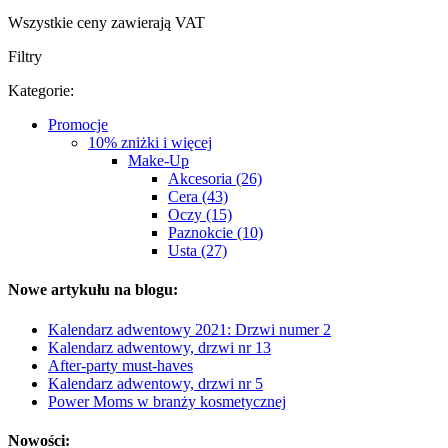
Wszystkie ceny zawierają VAT
Filtry
Kategorie:
Promocje
10% zniżki i więcej
Make-Up
Akcesoria (26)
Cera (43)
Oczy (15)
Paznokcie (10)
Usta (27)
Nowe artykułu na blogu:
Kalendarz adwentowy 2021: Drzwi numer 2
Kalendarz adwentowy, drzwi nr 13
After-party must-haves
Kalendarz adwentowy, drzwi nr 5
Power Moms w branży kosmetycznej
Nowości: