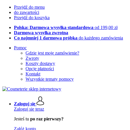
Przejdź do menu
do zawartości
Przejdź do koszyka
Polska: Darmowa wysyłka standardowa
od 199,00 zł
Darmowa wysyłka zwrotna
Co najmniej 1 darmowa próbka
do każdego zamówienia
Pomoc
Gdzie jest moje zamówienie?
Zwroty
Koszty dostawy
Opcje płatności
Kontakt
Wszystkie tematy pomocy
Zaloguj się
Zaloguj się teraz
Jesteś tu
po raz pierwszy?
Załóż konto