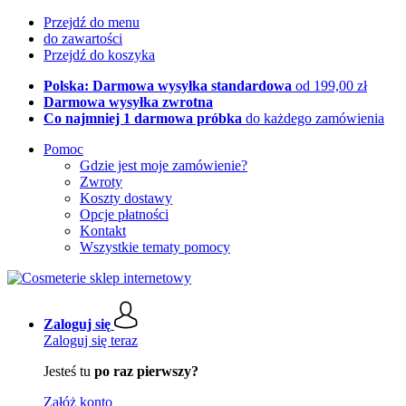
Przejdź do menu
do zawartości
Przejdź do koszyka
Polska: Darmowa wysyłka standardowa
od 199,00 zł
Darmowa wysyłka zwrotna
Co najmniej 1 darmowa próbka
do każdego zamówienia
Pomoc
Gdzie jest moje zamówienie?
Zwroty
Koszty dostawy
Opcje płatności
Kontakt
Wszystkie tematy pomocy
Zaloguj się
Zaloguj się teraz
Jesteś tu
po raz pierwszy?
Załóż konto