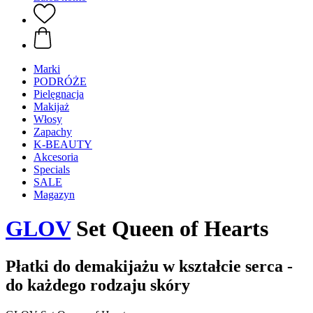
Marki
PODRÓŻE
Pielęgnacja
Makijaż
Włosy
Zapachy
K-BEAUTY
Akcesoria
Specials
SALE
Magazyn
GLOV
Set Queen of Hearts
Płatki do demakijażu w kształcie serca -
do każdego rodzaju skóry