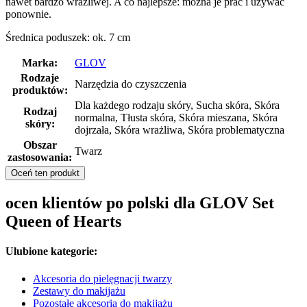
nawet bardzo wrażliwej. A co najlepsze: można je prać i używać
ponownie.
Średnica poduszek: ok. 7 cm
Marka:
GLOV
Rodzaje
Narzędzia do czyszczenia
produktów:
Dla każdego rodzaju skóry, Sucha skóra, Skóra
Rodzaj
normalna, Tłusta skóra, Skóra mieszana, Skóra
skóry:
dojrzała, Skóra wrażliwa, Skóra problematyczna
Obszar
Twarz
zastosowania:
Oceń ten produkt
ocen klientów po polski dla GLOV Set
Queen of Hearts
Ulubione kategorie:
Akcesoria do pielęgnacji twarzy
Zestawy do makijażu
Pozostałe akcesoria do makijażu