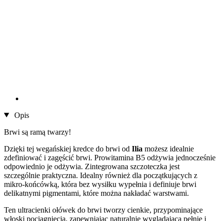
Opis
Brwi są ramą twarzy!
Dzięki tej wegańskiej kredce do brwi od
Ilia
możesz idealnie
zdefiniować i zagęścić brwi. Prowitamina B5 odżywia jednocześnie
odpowiednio je odżywia. Zintegrowana szczoteczka jest
szczególnie praktyczna. Idealny również dla początkujących z
mikro-końcówką, która bez wysiłku wypełnia i definiuje brwi
delikatnymi pigmentami, które można nakładać warstwami.
Ten ultracienki ołówek do brwi tworzy cienkie, przypominające
włoski pociągnięcia, zapewniając naturalnie wyglądającą pełnię i