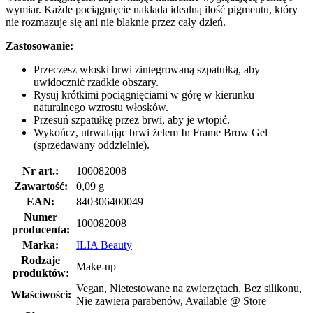
wymiar. Każde pociągnięcie nakłada idealną ilość pigmentu, który
nie rozmazuje się ani nie blaknie przez cały dzień.
Zastosowanie:
Przeczesz włoski brwi zintegrowaną szpatułką, aby
uwidocznić rzadkie obszary.
Rysuj krótkimi pociągnięciami w górę w kierunku
naturalnego wzrostu włosków.
Przesuń szpatułkę przez brwi, aby je wtopić.
Wykończ, utrwalając brwi żelem In Frame Brow Gel
(sprzedawany oddzielnie).
Nr art.:
100082008
Zawartość:
0,09 g
EAN:
840306400049
Numer
100082008
producenta:
Marka:
ILIA Beauty
Rodzaje
Make-up
produktów:
Vegan, Nietestowane na zwierzętach, Bez silikonu,
Właściwości:
Nie zawiera parabenów, Available @ Store