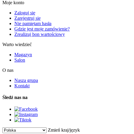
Moje konto
Zaloguj się
Zarejestruj się
Nie pamiętam hasła
Gdzie jest moje zamówienie?
Zrealizuj bon wartościowy
Warto wiedzieć
Magazyn
Salon
O nas
Nasza grupa
Kontakt
Śledź nas na
Zmień kraj/język