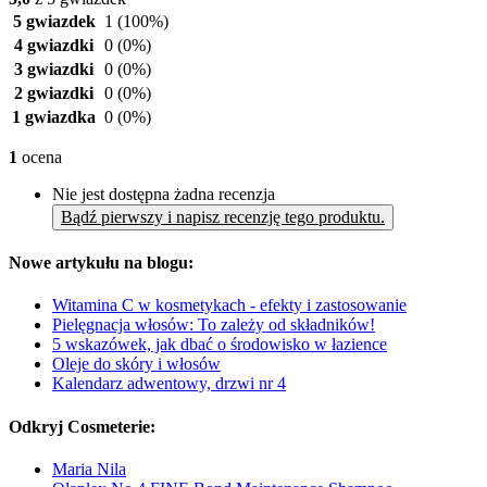
5 gwiazdek
1
(100%)
4 gwiazdki
0
(0%)
3 gwiazdki
0
(0%)
2 gwiazdki
0
(0%)
1 gwiazdka
0
(0%)
1
ocena
Nie jest dostępna żadna recenzja
Bądź pierwszy i napisz recenzję tego produktu.
Nowe artykułu na blogu:
Witamina C w kosmetykach - efekty i zastosowanie
Pielęgnacja włosów: To zależy od składników!
5 wskazówek, jak dbać o środowisko w łazience
Oleje do skóry i włosów
Kalendarz adwentowy, drzwi nr 4
Odkryj Cosmeterie:
Maria Nila