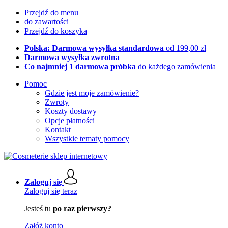
Przejdź do menu
do zawartości
Przejdź do koszyka
Polska: Darmowa wysyłka standardowa
od 199,00 zł
Darmowa wysyłka zwrotna
Co najmniej 1 darmowa próbka
do każdego zamówienia
Pomoc
Gdzie jest moje zamówienie?
Zwroty
Koszty dostawy
Opcje płatności
Kontakt
Wszystkie tematy pomocy
Zaloguj się
Zaloguj się teraz
Jesteś tu
po raz pierwszy?
Załóż konto