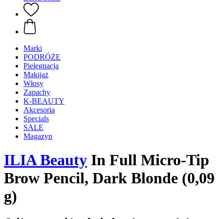
Marki
PODRÓŻE
Pielęgnacja
Makijaż
Włosy
Zapachy
K-BEAUTY
Akcesoria
Specials
SALE
Magazyn
ILIA Beauty
In Full Micro-Tip
Brow Pencil, Dark Blonde (0,09
g)