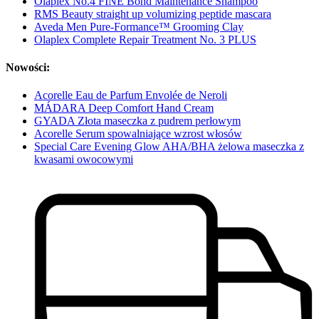
Olaplex No.4 FINE Bond Maintenance Shampoo
RMS Beauty straight up volumizing peptide mascara
Aveda Men Pure-Formance™ Grooming Clay
Olaplex Complete Repair Treatment No. 3 PLUS
Nowości:
Acorelle Eau de Parfum Envolée de Neroli
MÁDARA Deep Comfort Hand Cream
GYADA Złota maseczka z pudrem perłowym
Acorelle Serum spowalniające wzrost włosów
Special Care Evening Glow AHA/BHA żelowa maseczka z
kwasami owocowymi