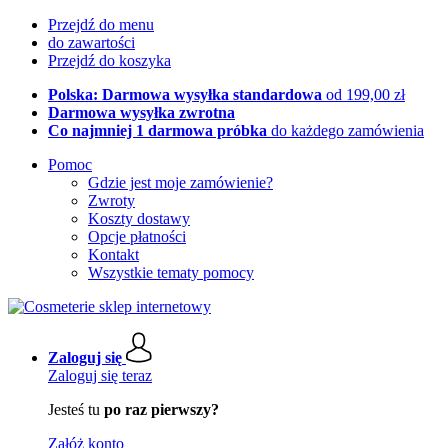
Przejdź do menu
do zawartości
Przejdź do koszyka
Polska: Darmowa wysyłka standardowa
od 199,00 zł
Darmowa wysyłka zwrotna
Co najmniej 1 darmowa próbka
do każdego zamówienia
Pomoc
Gdzie jest moje zamówienie?
Zwroty
Koszty dostawy
Opcje płatności
Kontakt
Wszystkie tematy pomocy
Zaloguj się
Zaloguj się teraz
Jesteś tu
po raz pierwszy?
Załóż konto