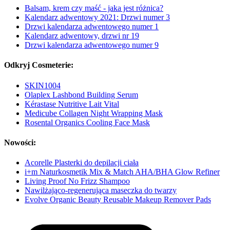
Balsam, krem czy maść - jaka jest różnica?
Kalendarz adwentowy 2021: Drzwi numer 3
Drzwi kalendarza adwentowego numer 1
Kalendarz adwentowy, drzwi nr 19
Drzwi kalendarza adwentowego numer 9
Odkryj Cosmeterie:
SKIN1004
Olaplex Lashbond Building Serum
Kérastase Nutritive Lait Vital
Medicube Collagen Night Wrapping Mask
Rosental Organics Cooling Face Mask
Nowości:
Acorelle Plasterki do depilacji ciała
i+m Naturkosmetik Mix & Match AHA/BHA Glow Refiner
Living Proof No Frizz Shampoo
Nawilżająco-regenerująca maseczka do twarzy
Evolve Organic Beauty Reusable Makeup Remover Pads