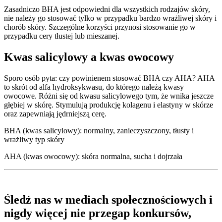
Zasadniczo BHA jest odpowiedni dla wszystkich rodzajów skóry,
nie należy go stosować tylko w przypadku bardzo wrażliwej skóry i
chorób skóry. Szczególne korzyści przynosi stosowanie go w
przypadku cery tłustej lub mieszanej.
Kwas salicylowy a kwas owocowy
Sporo osób pyta: czy powinienem stosować BHA czy AHA? AHA
to skrót od alfa hydroksykwasu, do którego należą kwasy
owocowe. Różni się od kwasu salicylowego tym, że wnika jeszcze
głębiej w skórę. Stymulują produkcję kolagenu i elastyny w skórze
oraz zapewniają jędrniejszą cerę.
BHA (kwas salicylowy): normalny, zanieczyszczony, tłusty i
wrażliwy typ skóry
AHA (kwas owocowy): skóra normalna, sucha i dojrzała
Śledź nas w mediach społecznościowych i
nigdy więcej nie przegap konkursów,