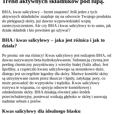
Trend aktywnych składników pod lupą.
BHA, kwas salicylowy – brzmi znajomo! Jeśli jeden z tych
aktywnych składników znajduje się na odwrocie Twojego produktu
do pielęgnacji skóry, już dawno wypowiedziałeś wojnę
zanieczyszczeniom. Ale czy BHA i kwas salicylowy to to samo, jak
działa składnik i kto powinien go używać?
BHA / kwas salicylowy – jaka jest różnica i jak to
działa?
Po prostu: nie ma różnicy! Kwas salicylowy jest rodzajem BHA, od
dawna nazywanym beta-hydroksykwasem. Substancją czynną jest
peeling chemiczny pozyskiwany z wierzby białej (Salix alba). Jest
lipofilny, a cząsteczki kwasu salicylowego są stosunkowo duże,
dlatego jest szczególnie łagodny dla skóry. Martwe komórki skóry
są utrzymywane razem przez tłuszcze i lipidy, zatykając pory, co
może prowadzić do wyprysków i trądziku. Kwas salicylowy
rozrywa te wiązania, co sprzyja odnowie komórkowej i
odmłodzeniu skóry. BHA działają również jako środek
przeciwbakteryjny, ponieważ wnikają głęboko w skórę i usuwają
nadmiar sebum z porów.
Kwas salicylowy dla idealnego blasku