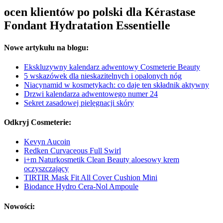
ocen klientów po polski dla Kérastase
Fondant Hydratation Essentielle
Nowe artykułu na blogu:
Ekskluzywny kalendarz adwentowy Cosmeterie Beauty
5 wskazówek dla nieskazitelnych i opalonych nóg
Niacynamid w kosmetykach: co daje ten składnik aktywny
Drzwi kalendarza adwentowego numer 24
Sekret zasadowej pielęgnacji skóry
Odkryj Cosmeterie:
Kevyn Aucoin
Redken Curvaceous Full Swirl
i+m Naturkosmetik Clean Beauty aloesowy krem
oczyszczający
TIRTIR Mask Fit All Cover Cushion Mini
Biodance Hydro Cera-Nol Ampoule
Nowości: