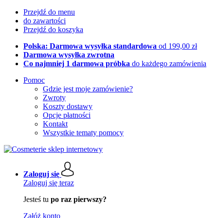
Przejdź do menu
do zawartości
Przejdź do koszyka
Polska: Darmowa wysyłka standardowa
od 199,00 zł
Darmowa wysyłka zwrotna
Co najmniej 1 darmowa próbka
do każdego zamówienia
Pomoc
Gdzie jest moje zamówienie?
Zwroty
Koszty dostawy
Opcje płatności
Kontakt
Wszystkie tematy pomocy
Zaloguj się
Zaloguj się teraz
Jesteś tu
po raz pierwszy?
Załóż konto