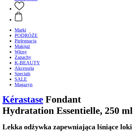
Marki
PODRÓŻE
Pielęgnacja
Makijaż
Włosy
Zapachy
K-BEAUTY
Akcesoria
Specials
SALE
Magazyn
Kérastase
Fondant
Hydratation Essentielle, 250 ml
Lekka odżywka zapewniająca lśniące loki