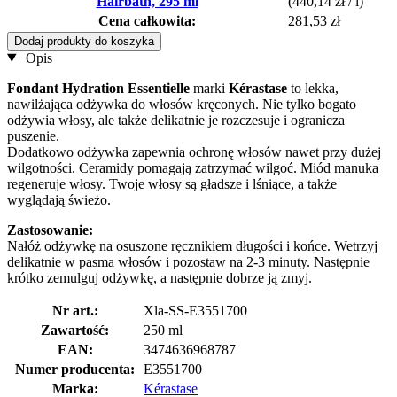
Hairbath, 295 ml
(440,14 zł / l)
Cena całkowita:
281,53 zł
Dodaj produkty do koszyka
Opis
Fondant Hydration Essentielle
marki
Kérastase
to lekka,
nawilżająca odżywka do włosów kręconych. Nie tylko bogato
odżywia włosy, ale także delikatnie je rozczesuje i ogranicza
puszenie.
Dodatkowo odżywka zapewnia ochronę włosów nawet przy dużej
wilgotności. Ceramidy pomagają zatrzymać wilgoć. Miód manuka
regeneruje włosy. Twoje włosy są gładsze i lśniące, a także
wyglądają świeżo.
Zastosowanie:
Nałóż odżywkę na osuszone ręcznikiem długości i końce. Wetrzyj
delikatnie w pasma włosów i pozostaw na 2-3 minuty. Następnie
krótko zemulguj odżywkę, a następnie dobrze ją zmyj.
Nr art.:
Xla-SS-E3551700
Zawartość:
250 ml
EAN:
3474636968787
Numer producenta:
E3551700
Marka:
Kérastase