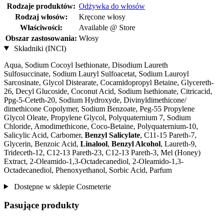
Rodzaje produktów:
Odżywka do włosów
Rodzaj włosów:
Kręcone włosy
Właściwości:
Available @ Store
Obszar zastosowania:
Włosy
Składniki (INCI)
Aqua, Sodium Cocoyl Isethionate, Disodium Laureth
Sulfosuccinate, Sodium Lauryl Sulfoacetat, Sodium Lauroyl
Sarcosinate, Glycol Distearate, Cocamidopropyl Betaine, Glycereth-
26, Decyl Glucoside, Coconut Acid, Sodium Isethionate, Citricacid,
Ppg-5-Ceteth-20, Sodium Hydroxyde, Divinyldimethicone/​
dimethicone Copolymer, Sodium Benzoate, Peg-55 Propylene
Glycol Oleate, Propylene Glycol, Polyquaternium 7, Sodium
Chloride, Amodimethicone, Coco-Betaine, Polyquaternium-10,
Salicylic Acid, Carbomer,
Benzyl Salicylate
, C11-15 Pareth-7,
Glycerin, Benzoic Acid,
Linalool
,
Benzyl Alcohol
, Laureth-9,
Trideceth-12, C12-13 Pareth-23, C12-13 Pareth-3, Mel (Honey)
Extract, 2-Oleamido-1,3-Octadecanediol, 2-Oleamido-1,3-
Octadecanediol, Phenoxyethanol, Sorbic Acid, Parfum
Dostępne w sklepie Cosmeterie
Pasujące produkty