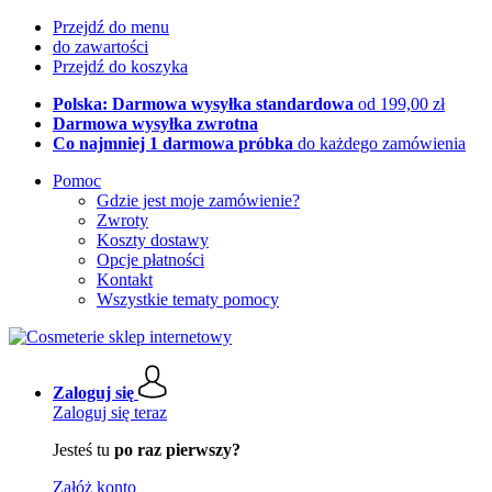
Przejdź do menu
do zawartości
Przejdź do koszyka
Polska: Darmowa wysyłka standardowa
od 199,00 zł
Darmowa wysyłka zwrotna
Co najmniej 1 darmowa próbka
do każdego zamówienia
Pomoc
Gdzie jest moje zamówienie?
Zwroty
Koszty dostawy
Opcje płatności
Kontakt
Wszystkie tematy pomocy
Zaloguj się
Zaloguj się teraz
Jesteś tu
po raz pierwszy?
Załóż konto