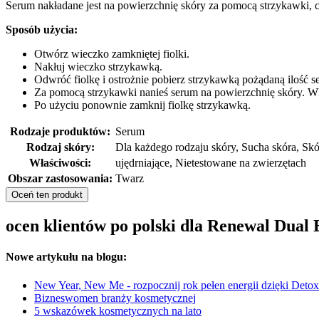
Serum nakładane jest na powierzchnię skóry za pomocą strzykawki, 
Sposób użycia:
Otwórz wieczko zamkniętej fiolki.
Nakłuj wieczko strzykawką.
Odwróć fiolkę i ostrożnie pobierz strzykawką pożądaną ilość s
Za pomocą strzykawki nanieś serum na powierzchnię skóry. W
Po użyciu ponownie zamknij fiolkę strzykawką.
Rodzaje produktów:
Serum
Rodzaj skóry:
Dla każdego rodzaju skóry, Sucha skóra, Skó
Właściwości:
ujędrniające, Nietestowane na zwierzętach
Obszar zastosowania:
Twarz
Oceń ten produkt
ocen klientów po polski dla Renewal Dual 
Nowe artykułu na blogu:
New Year, New Me - rozpocznij rok pełen energii dzięki Detox
Bizneswomen branży kosmetycznej
5 wskazówek kosmetycznych na lato