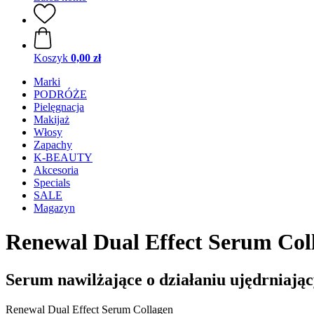
Koszyk
0,00 zł
Marki
PODRÓŻE
Pielęgnacja
Makijaż
Włosy
Zapachy
K-BEAUTY
Akcesoria
Specials
SALE
Magazyn
Renewal Dual Effect Serum Col
Serum nawilżające o działaniu ujędrniają
Renewal Dual Effect Serum Collagen