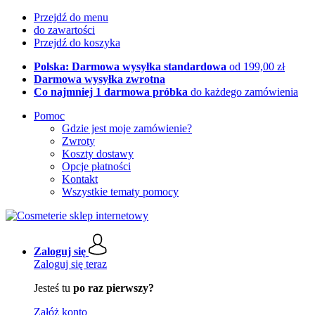
Przejdź do menu
do zawartości
Przejdź do koszyka
Polska: Darmowa wysyłka standardowa
od 199,00 zł
Darmowa wysyłka zwrotna
Co najmniej 1 darmowa próbka
do każdego zamówienia
Pomoc
Gdzie jest moje zamówienie?
Zwroty
Koszty dostawy
Opcje płatności
Kontakt
Wszystkie tematy pomocy
Zaloguj się
Zaloguj się teraz
Jesteś tu
po raz pierwszy?
Załóż konto