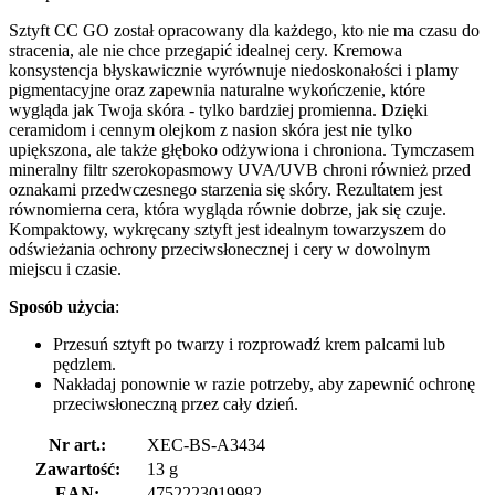
Sztyft CC GO został opracowany dla każdego, kto nie ma czasu do
stracenia, ale nie chce przegapić idealnej cery. Kremowa
konsystencja błyskawicznie wyrównuje niedoskonałości i plamy
pigmentacyjne oraz zapewnia naturalne wykończenie, które
wygląda jak Twoja skóra - tylko bardziej promienna. Dzięki
ceramidom i cennym olejkom z nasion skóra jest nie tylko
upiększona, ale także głęboko odżywiona i chroniona. Tymczasem
mineralny filtr szerokopasmowy UVA/UVB chroni również przed
oznakami przedwczesnego starzenia się skóry. Rezultatem jest
równomierna cera, która wygląda równie dobrze, jak się czuje.
Kompaktowy, wykręcany sztyft jest idealnym towarzyszem do
odświeżania ochrony przeciwsłonecznej i cery w dowolnym
miejscu i czasie.
Sposób użycia
:
Przesuń sztyft po twarzy i rozprowadź krem palcami lub
pędzlem.
Nakładaj ponownie w razie potrzeby, aby zapewnić ochronę
przeciwsłoneczną przez cały dzień.
Nr art.:
XEC-BS-A3434
Zawartość:
13 g
EAN:
4752223019982