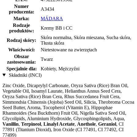
Numer
A3434
producenta:
Marka:
MÁDARA
Rodzaje
Kremy BB i CC
produktów:
Skóra normalna, Skóra mieszana, Sucha skóra,
Rodzaj skóry:
Tłusta skóra
Właściwości:
Nietestowane na zwierzętach
Obszar
Twarz
zastosowania:
Specjalnie dla:
Kobiety, Mężczyźni
Składniki (INCI)
Zinc Oxide, Dicaprylyl Carbonate, Oryza Sativa (Rice) Bran Oil,
Vegetable Oil, Isoamyl Laurate, Helianthus Annus Seed Cera,
Oryza Sativa (Rice) Bran Cera, Rhus Succedanea Fruit Cera,
Simmondsia Chinensis (Jojoba) Seed Oil, Silicia, Theobroma Cocoa
Seed Butter, Aroma, Tocopherol (Vitamin E), Hippophae
Rhamnoides (Sea Buckthorn) Fruit Oil, Nigella Sativa Seed Oil,
Glycolipids, Aluminium Hydroxide, Glycosphingolipids, Aqua,
Vanillin
,
Terpineol
,
Linalyl Acetate
,
Anethole
,
Geraniol
, CI
77891 (Titanium Dioxid), Iron Oxide (CI 77491, CI 77492, CI
77499)