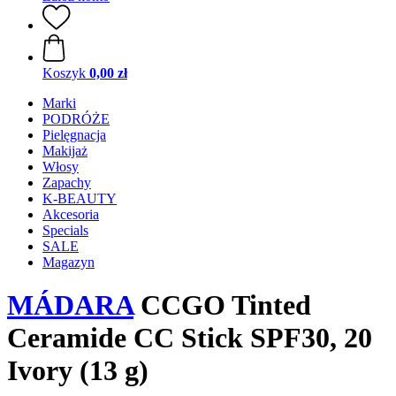
Koszyk
0,00 zł
Marki
PODRÓŻE
Pielęgnacja
Makijaż
Włosy
Zapachy
K-BEAUTY
Akcesoria
Specials
SALE
Magazyn
MÁDARA
CCGO Tinted
Ceramide CC Stick SPF30, 20
Ivory (13 g)