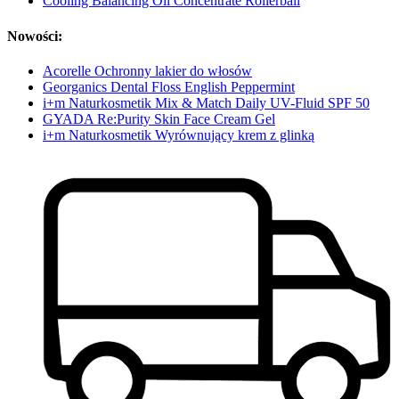
Cooling Balancing Oil Concentrate Rollerball
Nowości:
Acorelle Ochronny lakier do włosów
Georganics Dental Floss English Peppermint
i+m Naturkosmetik Mix & Match Daily UV-Fluid SPF 50
GYADA Re:Purity Skin Face Cream Gel
i+m Naturkosmetik Wyrównujący krem z glinką