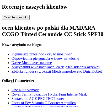
Recenzje naszych klientów
Oceń ten produkt
ocen klientów po polski dla MÁDARA
CCGO Tinted Ceramide CC Stick SPF30
Nowe artykułu na blogu:
Piękniejsza przez noc - czy to możliwe?
Odpowiednia pielęgnacja włosów na wiosnę
Nasze Must-haves na zimę
Niacynamid w kosmetykach: co daje ten składnik aktywny
Zbiórka funduszy z okazji Międzynarodowego Dnia Kobiet
Odkryj Cosmeterie:
Une Nuit Nomade
Royal Fern Phytoactive Hydra-Firm Intense Mask
Santaverde AGE PROTECT toner
Faces of Fey Vitamin C Booster Ampullen