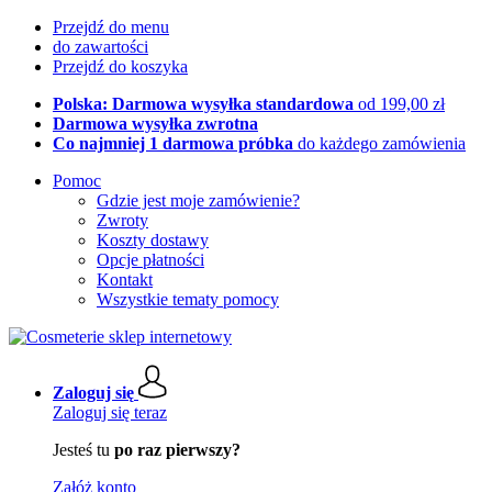
Przejdź do menu
do zawartości
Przejdź do koszyka
Polska: Darmowa wysyłka standardowa
od 199,00 zł
Darmowa wysyłka zwrotna
Co najmniej 1 darmowa próbka
do każdego zamówienia
Pomoc
Gdzie jest moje zamówienie?
Zwroty
Koszty dostawy
Opcje płatności
Kontakt
Wszystkie tematy pomocy
Zaloguj się
Zaloguj się teraz
Jesteś tu
po raz pierwszy?
Załóż konto