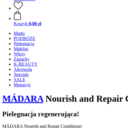
Koszyk
0,00 zł
Marki
PODRÓŻE
Pielęgnacja
Makijaż
Włosy
Zapachy
K-BEAUTY
Akcesoria
Specials
SALE
Magazyn
MÁDARA
Nourish and Repair 
Pielegnacja regenerująca!
MÁDARA Nourish and Repair Conditioner