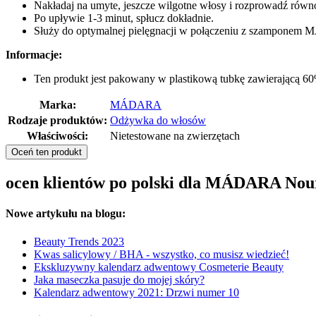
Nakładaj na umyte, jeszcze wilgotne włosy i rozprowadź równ
Po upływie 1-3 minut, spłucz dokładnie.
Służy do optymalnej pielęgnacji w połączeniu z szampone
Informacje:
Ten produkt jest pakowany w plastikową tubkę zawierającą 60
Marka:
MÁDARA
Rodzaje produktów:
Odżywka do włosów
Właściwości:
Nietestowane na zwierzętach
Oceń ten produkt
ocen klientów po polski dla MÁDARA Nour
Nowe artykułu na blogu:
Beauty Trends 2023
Kwas salicylowy / BHA - wszystko, co musisz wiedzieć!
Ekskluzywny kalendarz adwentowy Cosmeterie Beauty
Jaka maseczka pasuje do mojej skóry?
Kalendarz adwentowy 2021: Drzwi numer 10