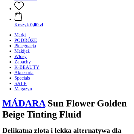
Koszyk
0,00 zł
Marki
PODRÓŻE
Pielęgnacja
Makijaż
Włosy
Zapachy
K-BEAUTY
Akcesoria
Specials
SALE
Magazyn
MÁDARA
Sun Flower Golden
Beige Tinting Fluid
Delikatna złota i lekka alternatywa dla