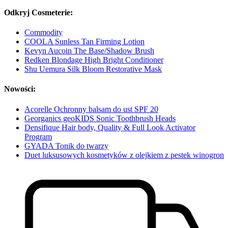
Odkryj Cosmeterie:
Commodity
COOLA Sunless Tan Firming Lotion
Kevyn Aucoin The Base/Shadow Brush
Redken Blondage High Bright Conditioner
Shu Uemura Silk Bloom Restorative Mask
Nowości:
Acorelle Ochronny balsam do ust SPF 20
Georganics geoKIDS Sonic Toothbrush Heads
Densifique Hair body, Quality & Full Look Activator
Program
GYADA Tonik do twarzy
Duet luksusowych kosmetyków z olejkiem z pestek winogron