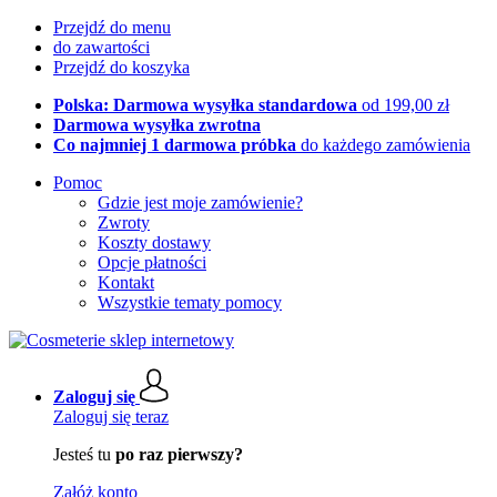
Przejdź do menu
do zawartości
Przejdź do koszyka
Polska: Darmowa wysyłka standardowa
od 199,00 zł
Darmowa wysyłka zwrotna
Co najmniej 1 darmowa próbka
do każdego zamówienia
Pomoc
Gdzie jest moje zamówienie?
Zwroty
Koszty dostawy
Opcje płatności
Kontakt
Wszystkie tematy pomocy
Zaloguj się
Zaloguj się teraz
Jesteś tu
po raz pierwszy?
Załóż konto