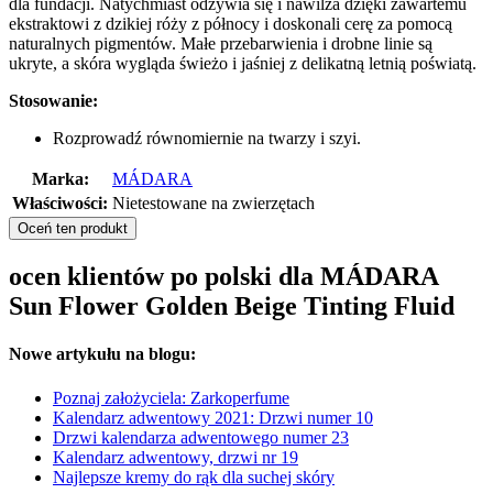
dla fundacji. Natychmiast odżywia się i nawilża dzięki zawartemu
ekstraktowi z dzikiej róży z północy i doskonali cerę za pomocą
naturalnych pigmentów. Małe przebarwienia i drobne linie są
ukryte, a skóra wygląda świeżo i jaśniej z delikatną letnią poświatą.
Stosowanie:
Rozprowadź równomiernie na twarzy i szyi.
Marka:
MÁDARA
Właściwości:
Nietestowane na zwierzętach
Oceń ten produkt
ocen klientów po polski dla MÁDARA
Sun Flower Golden Beige Tinting Fluid
Nowe artykułu na blogu:
Poznaj założyciela: Zarkoperfume
Kalendarz adwentowy 2021: Drzwi numer 10
Drzwi kalendarza adwentowego numer 23
Kalendarz adwentowy, drzwi nr 19
Najlepsze kremy do rąk dla suchej skóry