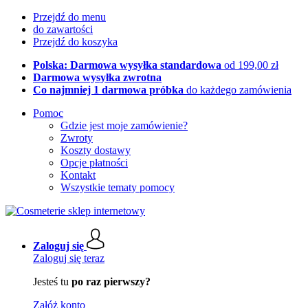
Przejdź do menu
do zawartości
Przejdź do koszyka
Polska: Darmowa wysyłka standardowa
od 199,00 zł
Darmowa wysyłka zwrotna
Co najmniej 1 darmowa próbka
do każdego zamówienia
Pomoc
Gdzie jest moje zamówienie?
Zwroty
Koszty dostawy
Opcje płatności
Kontakt
Wszystkie tematy pomocy
Zaloguj się
Zaloguj się teraz
Jesteś tu
po raz pierwszy?
Załóż konto