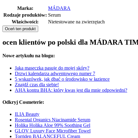
Marka:
MÁDARA
Rodzaje produktów:
Serum
Właściwości:
Nietestowane na zwierzętach
Oceń ten produkt
ocen klientów po polski dla MÁDARA T
Nowe artykułu na blogu:
Jaka maseczka pasuje do mojej skóry?
Drzwi kalendarza adwentowego numer 7
5 wskazówek, jak dbać o środowisko w łazience
Znajdź czas dla siebie!
AHA kontra BHA: który kwas jest dla mnie odpowiedni?
Odkryj Cosmeterie:
ILIA Beauty
Rosental Organics Niacinamide Serum
Holika Holika Aloe 99% Soothing Gel
GLOV Luxury Face Microfiber Towel
Torriden BALANCEFUL Cream