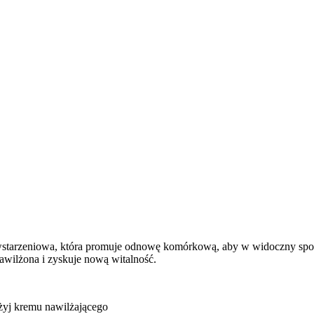
iwstarzeniowa, która promuje odnowę komórkową, aby w widoczny sposó
awilżona i zyskuje nową witalność.
użyj kremu nawilżającego