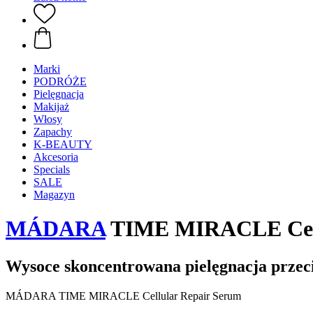
Marki
PODRÓŻE
Pielęgnacja
Makijaż
Włosy
Zapachy
K-BEAUTY
Akcesoria
Specials
SALE
Magazyn
MÁDARA
TIME MIRACLE Cell
Wysoce skoncentrowana pielęgnacja przec
MÁDARA TIME MIRACLE Cellular Repair Serum