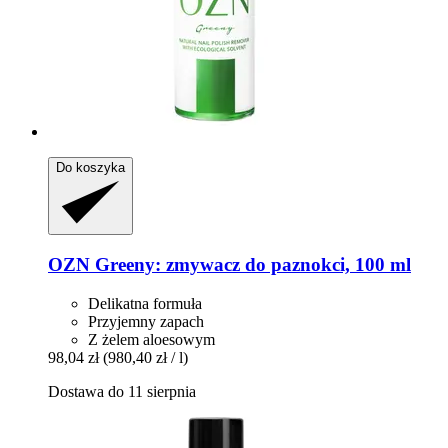
Do koszyka
OZN
Greeny: zmywacz do paznokci, 100 ml
Delikatna formuła
Przyjemny zapach
Z żelem aloesowym
98,04 zł
(980,40 zł / l)
Dostawa do 11 sierpnia