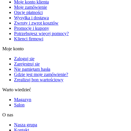
Moje konto klienta
Moje zamówienie
Opcje płatności
Wysyłka i dostawa
Zwroty i zwrot kosztów
Promocje i kupony
Potrzebujesz więcej pomocy?
Klienci firmowi
Moje konto
Zaloguj się
Zarejestruj się
Nie pamiętam hasła
Gdzie jest moje zamówienie?
Zrealizuj bon wartościowy
Warto wiedzieć
Magazyn
Salon
O nas
Nasza grupa
Kontakt