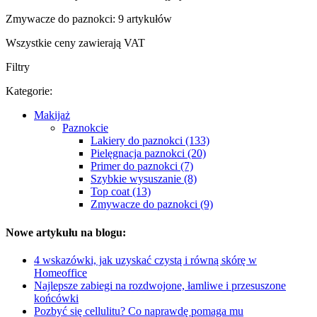
Zmywacze do paznokci: 9 artykułów
Wszystkie ceny zawierają VAT
Filtry
Kategorie:
Makijaż
Paznokcie
Lakiery do paznokci (133)
Pielęgnacja paznokci (20)
Primer do paznokci (7)
Szybkie wysuszanie (8)
Top coat (13)
Zmywacze do paznokci (9)
Nowe artykułu na blogu:
4 wskazówki, jak uzyskać czystą i równą skórę w
Homeoffice
Najlepsze zabiegi na rozdwojone, łamliwe i przesuszone
końcówki
Pozbyć się cellulitu? Co naprawdę pomaga mu