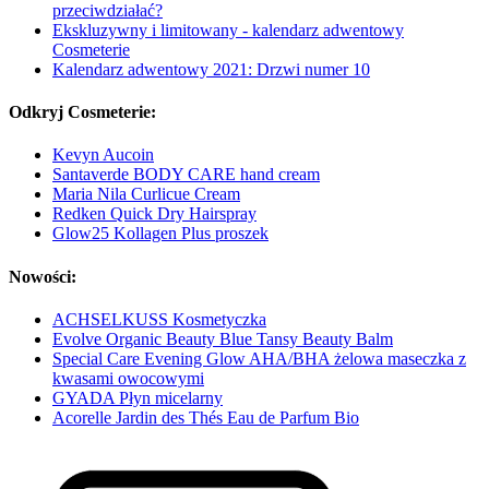
przeciwdziałać?
Ekskluzywny i limitowany - kalendarz adwentowy
Cosmeterie
Kalendarz adwentowy 2021: Drzwi numer 10
Odkryj Cosmeterie:
Kevyn Aucoin
Santaverde BODY CARE hand cream
Maria Nila Curlicue Cream
Redken Quick Dry Hairspray
Glow25 Kollagen Plus proszek
Nowości:
ACHSELKUSS Kosmetyczka
Evolve Organic Beauty Blue Tansy Beauty Balm
Special Care Evening Glow AHA/BHA żelowa maseczka z
kwasami owocowymi
GYADA Płyn micelarny
Acorelle Jardin des Thés Eau de Parfum Bio