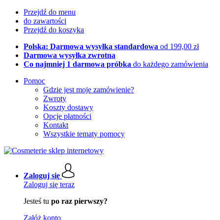
Przejdź do menu
do zawartości
Przejdź do koszyka
Polska: Darmowa wysyłka standardowa
od 199,00 zł
Darmowa wysyłka zwrotna
Co najmniej 1 darmowa próbka
do każdego zamówienia
Pomoc
Gdzie jest moje zamówienie?
Zwroty
Koszty dostawy
Opcje płatności
Kontakt
Wszystkie tematy pomocy
Zaloguj się
Zaloguj się teraz
Jesteś tu
po raz pierwszy?
Załóż konto