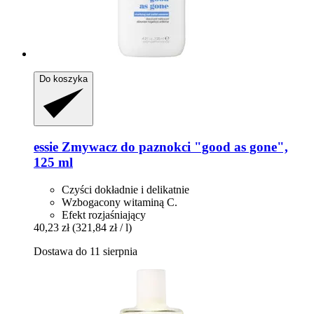
Do koszyka
essie
Zmywacz do paznokci "good as gone",
125 ml
Czyści dokładnie i delikatnie
Wzbogacony witaminą C.
Efekt rozjaśniający
40,23 zł
(321,84 zł / l)
Dostawa do 11 sierpnia