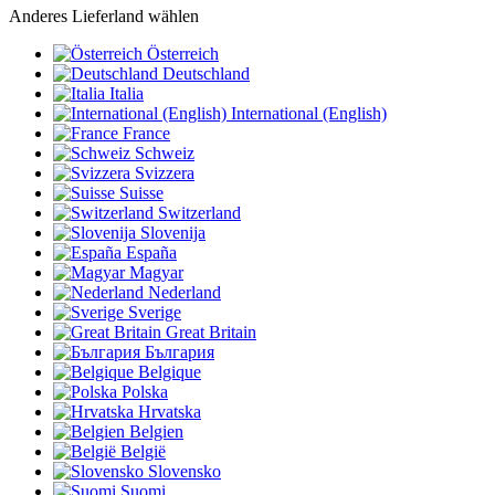
Anderes Lieferland wählen
Österreich
Deutschland
Italia
International (English)
France
Schweiz
Svizzera
Suisse
Switzerland
Slovenija
España
Magyar
Nederland
Sverige
Great Britain
България
Belgique
Polska
Hrvatska
Belgien
België
Slovensko
Suomi