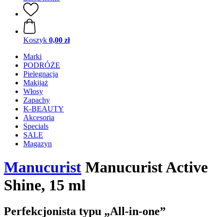
Koszyk
0,00 zł
Marki
PODRÓŻE
Pielęgnacja
Makijaż
Włosy
Zapachy
K-BEAUTY
Akcesoria
Specials
SALE
Magazyn
Manucurist
Manucurist Active
Shine, 15 ml
Perfekcjonista typu „All-in-one”