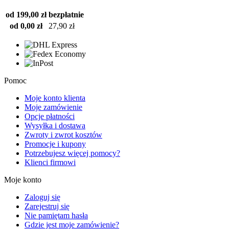
od 199,00 zł
bezpłatnie
od 0,00 zł
27,90 zł
Pomoc
Moje konto klienta
Moje zamówienie
Opcje płatności
Wysyłka i dostawa
Zwroty i zwrot kosztów
Promocje i kupony
Potrzebujesz więcej pomocy?
Klienci firmowi
Moje konto
Zaloguj się
Zarejestruj się
Nie pamiętam hasła
Gdzie jest moje zamówienie?