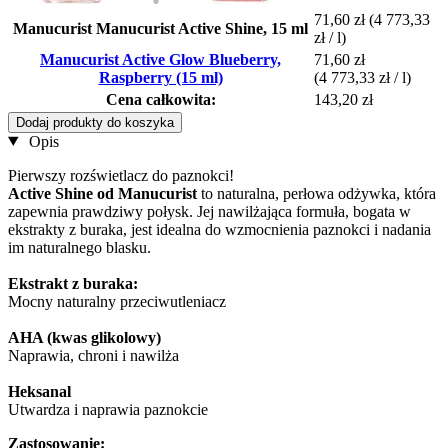
71,60 zł
(4 773,33
Manucurist Manucurist Active Shine, 15 ml
zł / l)
Manucurist Active Glow Blueberry,
71,60 zł
Raspberry (15 ml)
(4 773,33 zł / l)
Cena całkowita:
143,20 zł
Dodaj produkty do koszyka
Opis
Pierwszy rozświetlacz do paznokci!
Active Shine od Manucurist
to naturalna, perłowa odżywka, która
zapewnia prawdziwy połysk. Jej nawilżająca formuła, bogata w
ekstrakty z buraka, jest idealna do wzmocnienia paznokci i nadania
im naturalnego blasku.
Ekstrakt z buraka:
Mocny naturalny przeciwutleniacz
AHA (kwas glikolowy)
Naprawia, chroni i nawilża
Heksanal
Utwardza i naprawia paznokcie
Zastosowanie: