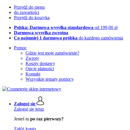
Przejdź do menu
do zawartości
Przejdź do koszyka
Polska: Darmowa wysyłka standardowa
od 199,00 zł
Darmowa wysyłka zwrotna
Co najmniej 1 darmowa próbka
do każdego zamówienia
Pomoc
Gdzie jest moje zamówienie?
Zwroty
Koszty dostawy
Opcje płatności
Kontakt
Wszystkie tematy pomocy
Zaloguj się
Zaloguj się teraz
Jesteś tu
po raz pierwszy?
Załóż konto