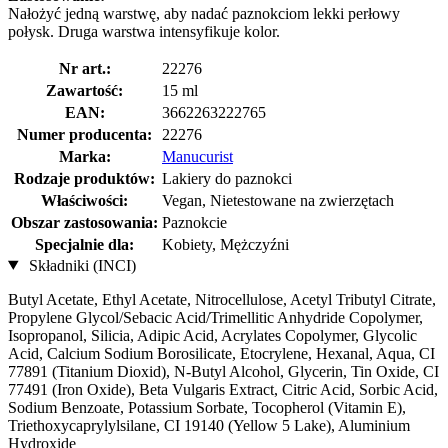
Nałożyć jedną warstwę, aby nadać paznokciom lekki perłowy
połysk. Druga warstwa intensyfikuje kolor.
Nr art.:
22276
Zawartość:
15 ml
EAN:
3662263222765
Numer producenta:
22276
Marka:
Manucurist
Rodzaje produktów:
Lakiery do paznokci
Właściwości:
Vegan, Nietestowane na zwierzętach
Obszar zastosowania:
Paznokcie
Specjalnie dla:
Kobiety, Mężczyźni
Składniki (INCI)
Butyl Acetate, Ethyl Acetate, Nitrocellulose, Acetyl Tributyl Citrate,
Propylene Glycol/Sebacic Acid/Trimellitic Anhydride Copolymer,
Isopropanol, Silicia, Adipic Acid, Acrylates Copolymer, Glycolic
Acid, Calcium Sodium Borosilicate, Etocrylene, Hexanal, Aqua, CI
77891 (Titanium Dioxid), N-Butyl Alcohol, Glycerin, Tin Oxide, CI
77491 (Iron Oxide), Beta Vulgaris Extract, Citric Acid, Sorbic Acid,
Sodium Benzoate, Potassium Sorbate, Tocopherol (Vitamin E),
Triethoxycaprylylsilane, CI 19140 (Yellow 5 Lake), Aluminium
Hydroxide