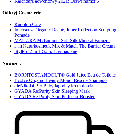
Kalendarz adwentowy 2021: Drzwi numer 5
Odkryj Cosmeterie:
Rudolph Care
Innersense Organic Beauty Inner Reflection Sculpting
Pomade
MÁDARA Midsummer Soft Silk Mineral Bronzer
i+m Naturkosmetik Mix & Match The Barrier Cream
StylPro 2-in-1 Sonic Dermaplane
Nowości:
BORNTOSTANDOUT® Gold Juice Eau de Toilette
Evolve Organic Beauty Monoi Rescue Shampoo
dieNikolai Bio Baby łagodny krem do ciała
GYADA Re:Purity Skin Sleeping Mask
GYADA Re:Purity Skin Perfector Booster