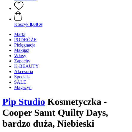
Koszyk
0,00 zł
Marki
PODRÓŻE
Pielęgnacja
Makijaż
Włosy
Zapachy
K-BEAUTY
Akcesoria
Specials
SALE
Magazyn
Pip Studio
Kosmetyczka -
Cooper Samt Quilty Days,
bardzo duża, Niebieski