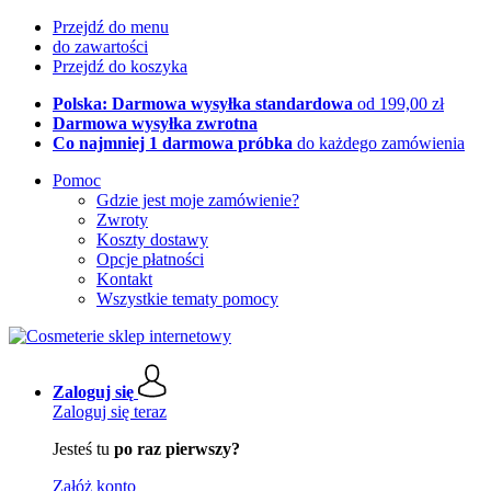
Przejdź do menu
do zawartości
Przejdź do koszyka
Polska: Darmowa wysyłka standardowa
od 199,00 zł
Darmowa wysyłka zwrotna
Co najmniej 1 darmowa próbka
do każdego zamówienia
Pomoc
Gdzie jest moje zamówienie?
Zwroty
Koszty dostawy
Opcje płatności
Kontakt
Wszystkie tematy pomocy
Zaloguj się
Zaloguj się teraz
Jesteś tu
po raz pierwszy?
Załóż konto