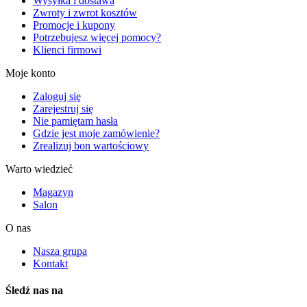
Wysyłka i dostawa
Zwroty i zwrot kosztów
Promocje i kupony
Potrzebujesz więcej pomocy?
Klienci firmowi
Moje konto
Zaloguj się
Zarejestruj się
Nie pamiętam hasła
Gdzie jest moje zamówienie?
Zrealizuj bon wartościowy
Warto wiedzieć
Magazyn
Salon
O nas
Nasza grupa
Kontakt
Śledź nas na