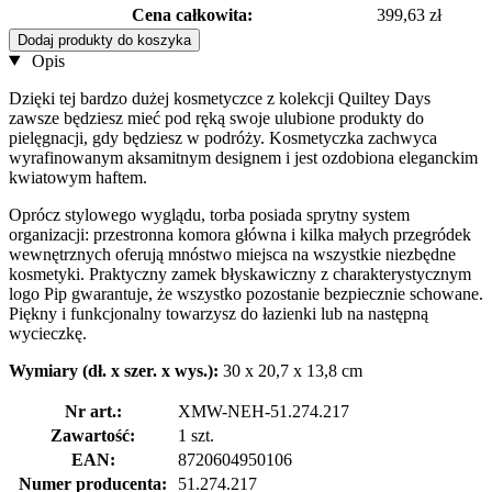
Cena całkowita:
399,63 zł
Dodaj produkty do koszyka
Opis
Dzięki tej bardzo dużej kosmetyczce z kolekcji Quiltey Days
zawsze będziesz mieć pod ręką swoje ulubione produkty do
pielęgnacji, gdy będziesz w podróży. Kosmetyczka zachwyca
wyrafinowanym aksamitnym designem i jest ozdobiona eleganckim
kwiatowym haftem.
Oprócz stylowego wyglądu, torba posiada sprytny system
organizacji: przestronna komora główna i kilka małych przegródek
wewnętrznych oferują mnóstwo miejsca na wszystkie niezbędne
kosmetyki. Praktyczny zamek błyskawiczny z charakterystycznym
logo Pip gwarantuje, że wszystko pozostanie bezpiecznie schowane.
Piękny i funkcjonalny towarzysz do łazienki lub na następną
wycieczkę.
Wymiary (dł. x szer. x wys.):
30 x 20,7 x 13,8 cm
Nr art.:
XMW-NEH-51.274.217
Zawartość:
1 szt.
EAN:
8720604950106
Numer producenta:
51.274.217