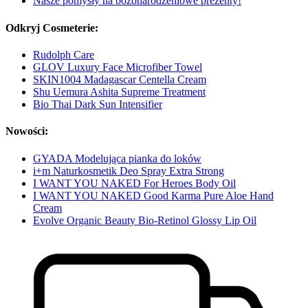
Nasze pomysły na bożonarodzeniowe prezenty!
Odkryj Cosmeterie:
Rudolph Care
GLOV Luxury Face Microfiber Towel
SKIN1004 Madagascar Centella Cream
Shu Uemura Ashita Supreme Treatment
Bio Thai Dark Sun Intensifier
Nowości:
GYADA Modelująca pianka do loków
i+m Naturkosmetik Deo Spray Extra Strong
I WANT YOU NAKED For Heroes Body Oil
I WANT YOU NAKED Good Karma Pure Aloe Hand
Cream
Evolve Organic Beauty Bio-Retinol Glossy Lip Oil