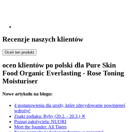
Recenzje naszych klientów
Oceń ten produkt
ocen klientów po polski dla Pure Skin
Food Organic Everlasting - Rose Toning
Moisturiser
Nowe artykułu na blogu:
4 postanowienia dla urody, które zdecydowanie powinieneś
wdrożyć
Znaki zodiaku: Ryby (20.2. - 20.3.) ♓
Poznaj założyciela: NUORI
Meet the founder: All Tigers