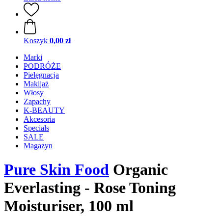
Koszyk
0,00 zł
Marki
PODRÓŻE
Pielęgnacja
Makijaż
Włosy
Zapachy
K-BEAUTY
Akcesoria
Specials
SALE
Magazyn
Pure Skin Food
Organic
Everlasting - Rose Toning
Moisturiser, 100 ml