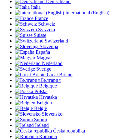
Deutschland
Italia
International (English)
France
Schweiz
Svizzera
Suisse
Switzerland
Slovenija
España
Magyar
Nederland
Sverige
Great Britain
България
Belgique
Polska
Hrvatska
Belgien
België
Slovensko
Suomi
Ireland
Česká republika
Romania