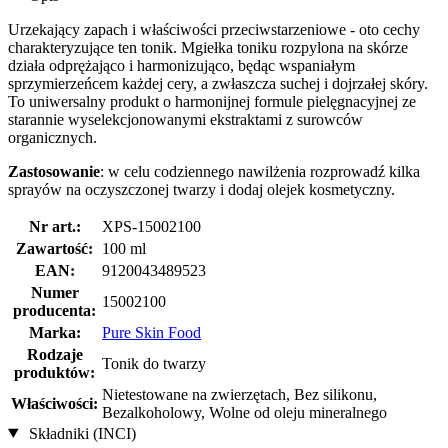
Urzekający zapach i właściwości przeciwstarzeniowe - oto cechy
charakteryzujące ten tonik. Mgiełka toniku rozpylona na skórze
działa odprężająco i harmonizująco, będąc wspaniałym
sprzymierzeńcem każdej cery, a zwłaszcza suchej i dojrzałej skóry.
To uniwersalny produkt o harmonijnej formule pielęgnacyjnej ze
starannie wyselekcjonowanymi ekstraktami z surowców
organicznych.
Zastosowanie
: w celu codziennego nawilżenia rozprowadź kilka
sprayów na oczyszczonej twarzy i dodaj olejek kosmetyczny.
Nr art.:
XPS-15002100
Zawartość:
100 ml
EAN:
9120043489523
Numer
15002100
producenta:
Marka:
Pure Skin Food
Rodzaje
Tonik do twarzy
produktów:
Nietestowane na zwierzętach, Bez silikonu,
Właściwości:
Bezalkoholowy, Wolne od oleju mineralnego
Składniki (INCI)