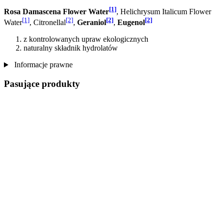
[1]
Rosa Damascena Flower Water
, Helichrysum Italicum Flower
[1]
[2]
[2]
[2]
Water
, Citronellal
,
Geraniol
,
Eugenol
z kontrolowanych upraw ekologicznych
naturalny składnik hydrolatów
Informacje prawne
Pasujące produkty