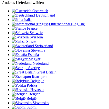
Anderes Lieferland wählen
Österreich
Deutschland
Italia
International (English)
France
Schweiz
Svizzera
Suisse
Switzerland
Slovenija
España
Magyar
Nederland
Sverige
Great Britain
България
Belgique
Polska
Hrvatska
Belgien
België
Slovensko
Suomi