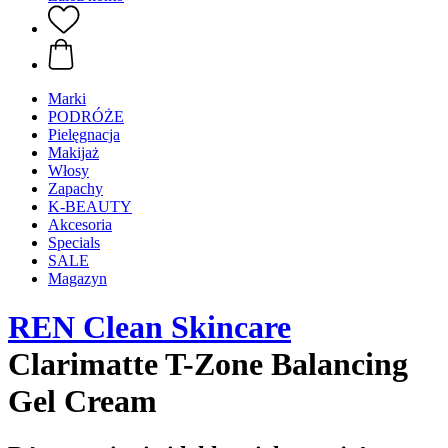
Marki
PODRÓŻE
Pielęgnacja
Makijaż
Włosy
Zapachy
K-BEAUTY
Akcesoria
Specials
SALE
Magazyn
REN Clean Skincare
Clarimatte T-Zone Balancing
Gel Cream