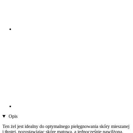
Opis
Ten żel jest idealny do optymalnego pielęgnowania skóry mieszanej
i tłustej, pozostawiając skórę matową, a jednocześnie nawilżoną.