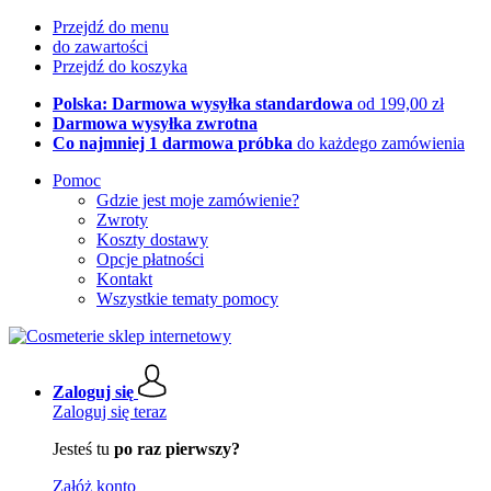
Przejdź do menu
do zawartości
Przejdź do koszyka
Polska: Darmowa wysyłka standardowa
od 199,00 zł
Darmowa wysyłka zwrotna
Co najmniej 1 darmowa próbka
do każdego zamówienia
Pomoc
Gdzie jest moje zamówienie?
Zwroty
Koszty dostawy
Opcje płatności
Kontakt
Wszystkie tematy pomocy
Zaloguj się
Zaloguj się teraz
Jesteś tu
po raz pierwszy?
Załóż konto