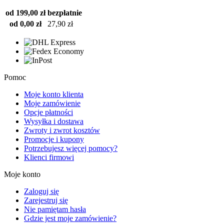
od 199,00 zł
bezpłatnie
od 0,00 zł
27,90 zł
Pomoc
Moje konto klienta
Moje zamówienie
Opcje płatności
Wysyłka i dostawa
Zwroty i zwrot kosztów
Promocje i kupony
Potrzebujesz więcej pomocy?
Klienci firmowi
Moje konto
Zaloguj się
Zarejestruj się
Nie pamiętam hasła
Gdzie jest moje zamówienie?