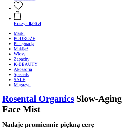
Koszyk
0,00 zł
Marki
PODRÓŻE
Pielęgnacja
Makijaż
Włosy
Zapachy
K-BEAUTY
Akcesoria
Specials
SALE
Magazyn
Rosental Organics
Slow-Aging
Face Mist
Nadaje promiennie piękną cerę