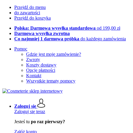
Przejdź do menu
do zawartości
Przejdź do koszyka
Polska: Darmowa wysyłka standardowa
od 199,00 zł
Darmowa wysyłka zwrotna
Co najmniej 1 darmowa próbka
do każdego zamówienia
Pomoc
Gdzie jest moje zamówienie?
Zwroty
Koszty dostawy
Opcje płatności
Kontakt
Wszystkie tematy pomocy
Zaloguj się
Zaloguj się teraz
Jesteś tu
po raz pierwszy?
Załóż konto