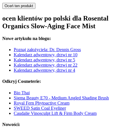
Oceń ten produkt
ocen klientów po polski dla Rosental
Organics Slow-Aging Face Mist
Nowe artykułu na blogu:
Poznaj założyciela: Dr. Dennis Gross
Kalendarz adwentowy, drzwi nr 10
Kalendarz adwentowy, drzwi nr 5
Kalendarz adwentowy, drzwi nr 22
Kalendarz adwentowy, drzwi nr 4
Odkryj Cosmeterie:
Bio Thai
Sigma Beauty E70 - Medium Angled Shading Brush
Royal Fern Phytoactive Cream
SWEED Satin Coal Eyeliner
Caudalie Vinosculpt Lift & Firm Body Cream
Nowości: