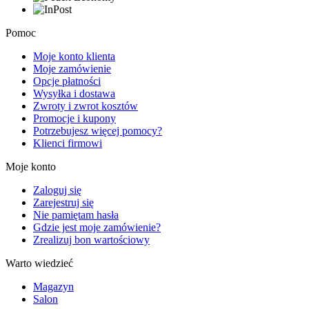
Pomoc
Moje konto klienta
Moje zamówienie
Opcje płatności
Wysyłka i dostawa
Zwroty i zwrot kosztów
Promocje i kupony
Potrzebujesz więcej pomocy?
Klienci firmowi
Moje konto
Zaloguj się
Zarejestruj się
Nie pamiętam hasła
Gdzie jest moje zamówienie?
Zrealizuj bon wartościowy
Warto wiedzieć
Magazyn
Salon