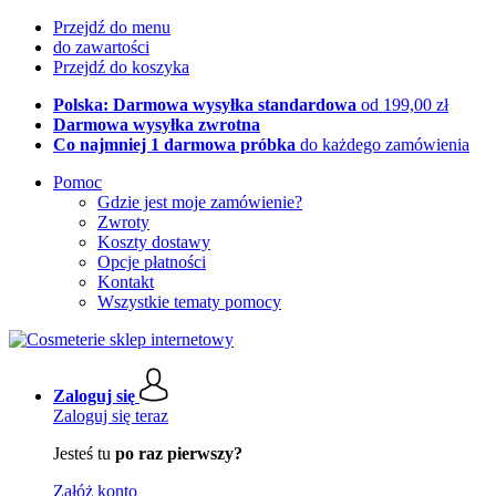
Przejdź do menu
do zawartości
Przejdź do koszyka
Polska: Darmowa wysyłka standardowa
od 199,00 zł
Darmowa wysyłka zwrotna
Co najmniej 1 darmowa próbka
do każdego zamówienia
Pomoc
Gdzie jest moje zamówienie?
Zwroty
Koszty dostawy
Opcje płatności
Kontakt
Wszystkie tematy pomocy
Zaloguj się
Zaloguj się teraz
Jesteś tu
po raz pierwszy?
Załóż konto