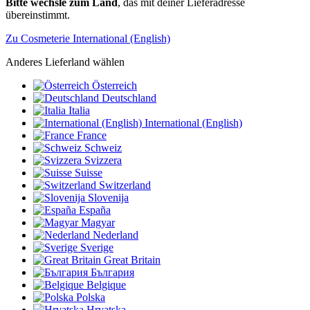
Bitte wechsle zum Land
, das mit deiner Lieferadresse
übereinstimmt.
Zu Cosmeterie International (English)
Anderes Lieferland wählen
Österreich
Deutschland
Italia
International (English)
France
Schweiz
Svizzera
Suisse
Switzerland
Slovenija
España
Magyar
Nederland
Sverige
Great Britain
България
Belgique
Polska
Hrvatska