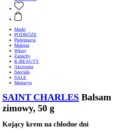
Marki
PODRÓŻE
Pielęgnacja
Makijaż
Włosy
Zapachy
K-BEAUTY
Akcesoria
Specials
SALE
Magazyn
SAINT CHARLES
Balsam
zimowy, 50 g
Kojący krem na chłodne dni