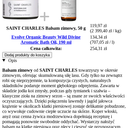
119,97 zł
SAINT CHARLES Balsam zimowy, 50 g
(2 399,40 zł / kg)
Evolve Organic Beauty Wild Divine
134,34 zł
Aromatic Bath Oil, 190 ml
(707,05 zł / l)
Cena całkowita:
254,31 zł
Dodaj produkty do koszyka
Opis
Balsam zimowy
od
SAINT CHARLES
towarzyszy w okresie
zimowym, oferując skumulowaną siłę lasu. Gdy tylko na zewnątrz
robi się nieprzyjemnie, ta kompozycja czystych, naturalnych
składników podaruje moment głębokiego odprężenia. Zawarta w
składzie jodła koi zmysły, podczas gdy tymianek i szałwia –
klasyczne zioła na zimowy sezon – są znane ze swoich właściwości
oczyszczających. Dzięki połączeniu lawendy i jagód jałowca
krążenie w okolicach klatki piersiowej zostaje delikatnie pobudzone,
co wywołuje cudownie ciepłe uczucie na skórze. Koper włoski,
anyż oraz cenna żywica modrzewiowa dopełniają recepturę i
pomagają ponownie swobodnie oddychać. Wystarczy nałożyć
balsam na klatkę piersiową oraz plecy i cieszyć się przynoszącym