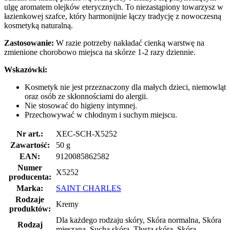
ulgę aromatem olejków eterycznych. To niezastąpiony towarzysz w
łazienkowej szafce, który harmonijnie łączy tradycję z nowoczesną
kosmetyką naturalną.
Zastosowanie:
W razie potrzeby nakładać cienką warstwę na
zmienione chorobowo miejsca na skórze 1-2 razy dziennie.
Wskazówki:
Kosmetyk nie jest przeznaczony dla małych dzieci, niemowląt
oraz osób ze skłonnościami do alergii.
Nie stosować do higieny intymnej.
Przechowywać w chłodnym i suchym miejscu.
Nr art.:
XEC-SCH-X5252
Zawartość:
50 g
EAN:
9120085862582
Numer
X5252
producenta:
Marka:
SAINT CHARLES
Rodzaje
Kremy
produktów:
Dla każdego rodzaju skóry, Skóra normalna, Skóra
Rodzaj
mieszana, Sucha skóra, Tłusta skóra, Skóra