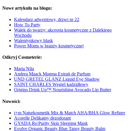
Nowe artykułu na blogu:
Kalendarz adwentowy, drzwi nr 22
How To Party
Wałek do twarzy: akceoria kosmetyczne z Dalekiego
Wschodu
Walentynkowy blask
Power Moms w branży kosmetycznej
Odkryj Cosmeterie:
Maria Nila
Andrea Maack Magma Extrait de Parfum
UND GRETEL GLANZ Liquid Eye Shadow
SAINT CHARLES Węgiel kadzidłowy
Origins Drink Up™ Nourishing Avocado Lip Butter
Nowości:
i+m Naturkosmetik Mix & Match AHA/BHA Glow Refiner
Acorelle Delikatny dezodorant
GYADA Re:Purity Skin Sleeping Mask
Evolve Organic Beauty Blue Tansy Beauty Balm