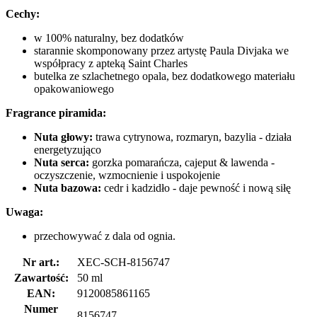
Cechy:
w 100% naturalny, bez dodatków
starannie skomponowany przez artystę Paula Divjaka we
współpracy z apteką Saint Charles
butelka ze szlachetnego opala, bez dodatkowego materiału
opakowaniowego
Fragrance piramida:
Nuta głowy:
trawa cytrynowa, rozmaryn, bazylia - działa
energetyzująco
Nuta serca:
gorzka pomarańcza, cajeput & lawenda -
oczyszczenie, wzmocnienie i uspokojenie
Nuta bazowa:
cedr i kadzidło - daje pewność i nową siłę
Uwaga:
przechowywać z dala od ognia.
Nr art.:
XEC-SCH-8156747
Zawartość:
50 ml
EAN:
9120085861165
Numer
8156747