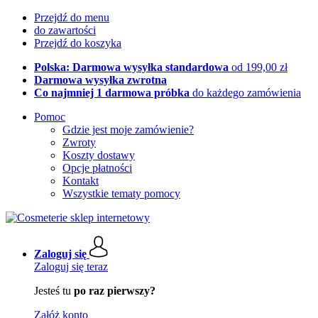
Przejdź do menu
do zawartości
Przejdź do koszyka
Polska: Darmowa wysyłka standardowa
od 199,00 zł
Darmowa wysyłka zwrotna
Co najmniej 1 darmowa próbka
do każdego zamówienia
Pomoc
Gdzie jest moje zamówienie?
Zwroty
Koszty dostawy
Opcje płatności
Kontakt
Wszystkie tematy pomocy
Zaloguj się
Zaloguj się teraz
Jesteś tu
po raz pierwszy?
Załóż konto