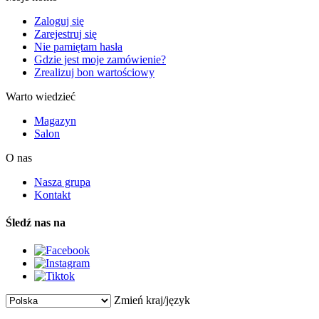
Zaloguj się
Zarejestruj się
Nie pamiętam hasła
Gdzie jest moje zamówienie?
Zrealizuj bon wartościowy
Warto wiedzieć
Magazyn
Salon
O nas
Nasza grupa
Kontakt
Śledź nas na
Zmień kraj/język