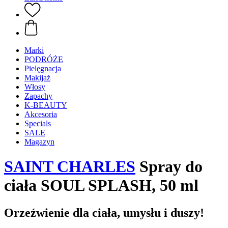
Marki
PODRÓŻE
Pielęgnacja
Makijaż
Włosy
Zapachy
K-BEAUTY
Akcesoria
Specials
SALE
Magazyn
SAINT CHARLES
Spray do
ciała SOUL SPLASH, 50 ml
Orzeźwienie dla ciała, umysłu i duszy!