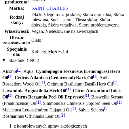
producenta:
Marka:
SAINT CHARLES
Dla każdego rodzaju skóry, Skóra normalna, Skóra
Rodzaj
mieszana, Sucha skóra, Tłusta skóra, Skóra
skóry:
dojrzała, Skóra wrażliwa, Skóra problematyczna
Właściwości:
Vegan, Nietestowane na zwierzętach
Obszar
Ciało
zastosowania:
Specjalnie
Kobiety, Mężczyźni
dla:
Składniki (INCI)
[1]
Alcohol
, Aqua,
Cymbopogon Flexuosus (Lemongras) Herb
[1]
[1]
Oil
,
Cedrus Atlantica (Cedarwood) Bark Oil
, Aniba
[1]
[1]
Rosaedora Wood Oil
, Ocimum Basilicum (Basil) Herb Oil
,
[1]
Lavandula Angustifolia Herb Oil
,
Citrus Aurantium Dulcis
[1]
[1]
Oil
,
Citrus Bergamia Peel Oil Expressed
, Boswellia Serrata
[1]
[1]
(Frankincense) Oil
, Simmondsia Chinensis (Jojoba) Seed Oil
,
[1]
[1]
Melaleuca Leucadendron Cajaputi Oil
, Salvia Sclarea
,
[1]
Rosmarinus Officinalis Leaf Oil
z kontrolowanych upraw ekologicznych