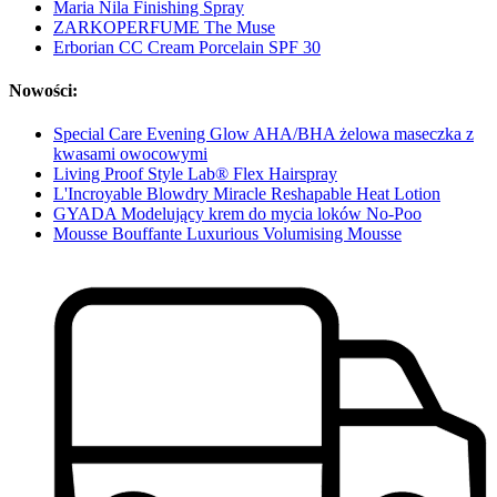
Maria Nila Finishing Spray
ZARKOPERFUME The Muse
Erborian CC Cream Porcelain SPF 30
Nowości:
Special Care Evening Glow AHA/BHA żelowa maseczka z
kwasami owocowymi
Living Proof Style Lab® Flex Hairspray
L'Incroyable Blowdry Miracle Reshapable Heat Lotion
GYADA Modelujący krem do mycia loków No-Poo
Mousse Bouffante Luxurious Volumising Mousse