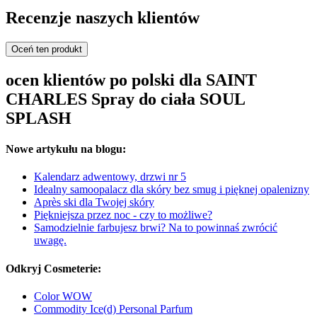
Recenzje naszych klientów
Oceń ten produkt
ocen klientów po polski dla SAINT
CHARLES Spray do ciała SOUL
SPLASH
Nowe artykułu na blogu:
Kalendarz adwentowy, drzwi nr 5
Idealny samoopalacz dla skóry bez smug i pięknej opalenizny
Après ski dla Twojej skóry
Piękniejsza przez noc - czy to możliwe?
Samodzielnie farbujesz brwi? Na to powinnaś zwrócić
uwagę.
Odkryj Cosmeterie:
Color WOW
Commodity Ice(d) Personal Parfum