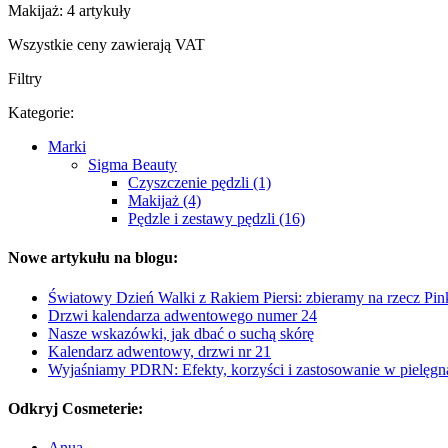
Makijaż: 4 artykuły
Wszystkie ceny zawierają VAT
Filtry
Kategorie:
Marki
Sigma Beauty
Czyszczenie pędzli (1)
Makijaż (4)
Pędzle i zestawy pędzli (16)
Nowe artykułu na blogu:
Światowy Dzień Walki z Rakiem Piersi: zbieramy na rzecz Pi
Drzwi kalendarza adwentowego numer 24
Nasze wskazówki, jak dbać o suchą skórę
Kalendarz adwentowy, drzwi nr 21
Wyjaśniamy PDRN: Efekty, korzyści i zastosowanie w pielęgna
Odkryj Cosmeterie:
Anua