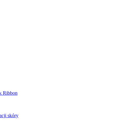
nk Ribbon
cji skóry