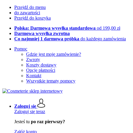
Przejdź do menu
do zawartości
Przejdź do koszyka
Polska: Darmowa wysyłka standardowa
od 199,00 zł
Darmowa wysyłka zwrotna
Co najmniej 1 darmowa próbka
do każdego zamówienia
Pomoc
Gdzie jest moje zamówienie?
Zwroty
Koszty dostawy
Opcje płatności
Kontakt
Wszystkie tematy pomocy
Zaloguj się
Zaloguj się teraz
Jesteś tu
po raz pierwszy?
Załóż konto