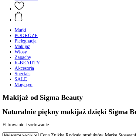
Marki
PODRÓŻE
Pielęgnacja
Makijaż
Włosy
Zapachy
K-BEAUTY
Akcesoria
Specials
SALE
Magazyn
Makijaż od Sigma Beauty
Naturalnie piękny makijaż dzięki Sigma B
Filtrowanie i sortowanie
Cena
Zniżka
Rodzaje produktów
Marka
Stoswani