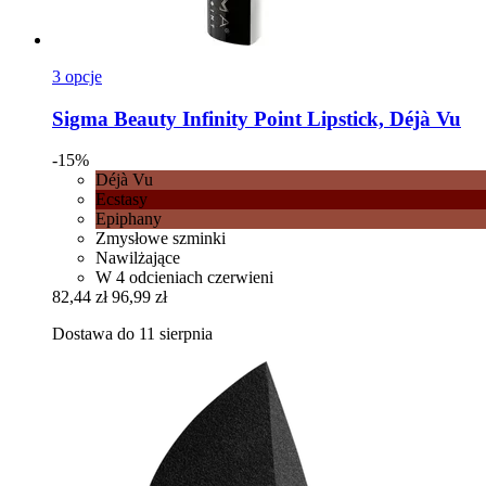
3 opcje
Sigma Beauty
Infinity Point Lipstick, Déjà Vu
-15%
Déjà Vu
Ecstasy
Epiphany
Zmysłowe szminki
Nawilżające
W 4 odcieniach czerwieni
82,44 zł
96,99 zł
Dostawa do 11 sierpnia